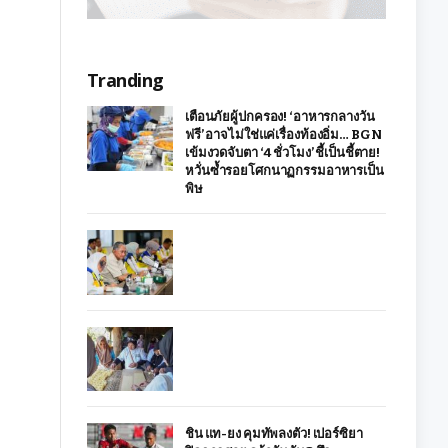
Tranding
เตือนภัยผู้ปกครอง! ‘อาหารกลางวัน
ฟรี’ อาจไม่ใช่แค่เรื่องท้องอิ่ม… BGN
เข้มงวดจับตา ‘4 ชั่วโมง’ ชี้เป็นชี้ตาย!
หวั่นซ้ำรอยโศกนาฏกรรมอาหารเป็น
พิษ
ชิน แท-ยง คุมทัพลงตัว! เปอร์ซิยา