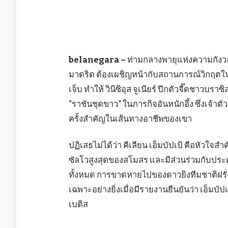
belanegara –
ท่ามกลางพายุแห่งความกังวลท
มาดริด ต้องเผชิญหน้ากับสถานการณ์วิกฤตในแ
เจ็บ ทำให้ วินิซิอุส จูเนียร์ ปีกตัวจี๊ดชา
"ราชันชุดขาว" ในภารกิจอันหนักอึ้ง ซึ่งเจ้าตั
ครั้งสำคัญในเส้นทางอาชีพของเขา
ปฏิเสธไม่ได้ว่า คีเลียน เอ็มบัปเป้ คือหัวใ
ซัลโวสูงสุดของสโมสร และมีส่วนร่วมกับประต
ทั้งหมด การขาดหายไปของดาวยิงทีมชาติฝรั่งเ
เฉพาะอย่างยิ่งเมื่อมีรายงานยืนยันว่า เอ็มบ
เบติส