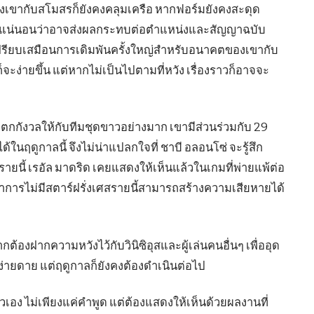
ากับสโมสรก็ยังคงคลุมเครือ หากฟอร์มยังคงสะดุด
คอง แน่นอนว่าอาจส่งผลกระทบต่อตำแหน่งและสัญญาฉบับ
งเปรียบเสมือนการเดิมพันครั้งใหญ่สำหรับอนาคตของเขากับ
จะง่ายขึ้น แต่หากไม่เป็นไปตามที่หวัง เรื่องราวก็อาจจะ
ตกกังวลให้กับทีมชุดขาวอย่างมาก เขามีส่วนร่วมกับ 29
ด้ในฤดูกาลนี้ จึงไม่น่าแปลกใจที่ ชาบี อลอนโซ่ จะรู้สึก
นี้ เรอัล มาดริด เคยแสดงให้เห็นแล้วในเกมที่พ่ายแพ้ต่อ
 ว่าการไม่มีสตาร์ฝรั่งเศสรายนี้สามารถสร้างความเสียหายได้
กต้องฝากความหวังไว้กับวินิซิอุสและผู้เล่นคนอื่นๆ เพื่ออุด
จที่ง่ายดาย แต่ฤดูกาลก็ยังคงต้องดำเนินต่อไป
ูจน์ตัวเอง ไม่เพียงแค่คำพูด แต่ต้องแสดงให้เห็นด้วยผลงานที่