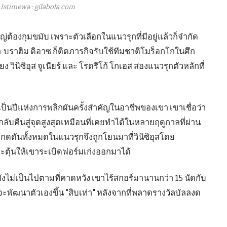
Istimewa : gilabola.com
ญ่ต้องกุมขมับ เพราะตัวเลือกในแนวรุกที่มีอยู่แล้วก็จำกัด
 และ บราฮิม ดิอาซ ก็ติดภารกิจรับใช้ทีมชาติโมร็อกโกในศึก
ง วินิซิอุส จูเนียร์ และ โรดรีโก้ โกเอส สองแนวรุกตัวหลักที่
ะเป็นปีแห่งการพลิกผันครั้งสำคัญในอาชีพของเขา เขาเชื่อว่า
ื่อกลับคืนสู่จุดสูงสุดเหมือนที่เคยทำได้ในหลายฤดูกาลที่ผ่าน
ดดันทั้งหมดในแนวรุกจึงถูกโยนมาที่วินิซิอุสโดย
กระตุ้นให้เขาระเบิดฟอร์มเก่งออกมาได้
ังไม่เป็นไปตามที่คาดหวัง เขาไร้สกอร์มานานกว่า 15 นัดกับ
าจะพัฒนาตัวเองขึ้น "สิบเท่า" หลังจากที่พลาดรางวัลบัลลงด