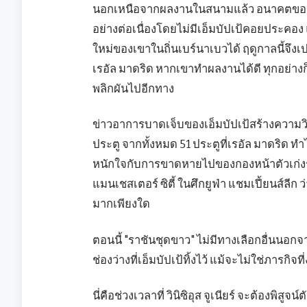
นอกเหนือจากผลงานในสนามแล้ว อนาคตของเข
อย่างต่อเนื่องโดยไม่มีเอ็มบัปเป้คอยประ
ใหม่ของเขาในถิ่นเบร์นาเบวได้ ฤดูกาลนี้จึ
เรอัล มาดริด หากเขาทำผลงานได้ดี ทุกอย่างก็
พลิกผันไปอีกทาง
ข่าวอาการบาดเจ็บของเอ็มบัปเป้สร้างความวิ
ประตู จากทั้งหมด 51 ประตูที่เรอัล มาดริด ทำไ
หนักใจกับการขาดหายไปของกองหน้าตัวเก่งราย
แมนเชสเตอร์ ซิตี้ ในศึกยูฟ่า แชมเปี้ยนส์ลีก
มากเพียงใด
ตอนนี้ "ราชันชุดขาว" ไม่มีทางเลือกอื่นนอกจา
ช่องว่างที่เอ็มบัปเป้ทิ้งไว้ แม้จะไม่ใช่ภารกิ
นี่คือช่วงเวลาที่ วินิซิอุส จูเนียร์ จะต้องพิส