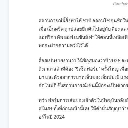
Gambar 
สถานการณ์นี้ยิ่งทำให้ ชาบี อลอนโซ่ กุนซือให
เมื่อ เอ็นดริค ถูกปล่อยยืมตัวไปอยู่กับ ลียง
แอฟริกา คัพ ออฟ เนชันส์ ทำให้ตอนนี้เหลือเพีย
พอจะฝากความหวังไว้ได้
สื่อสเปนรายงานว่า วินิซิอุสมองว่าปี 2026 จ
ถึงเวลาแล้วที่ต้อง "รีเซ็ตฟอร์ม" ครั้งใหญ่ เพ
มา และด้วยอาการบาดเจ็บของเอ็มบัปเป้ แรงก
อัตโนมัติ ซึ่งสถานการณ์เช่นนี้มักจะเป็นตัว
ทว่า ฟอร์มการเล่นของเจ้าตัวในปัจจุบันกลับย
สโมสร ทั้งที่ก่อนหน้านี้เคยให้คำมั่นสัญญาว่
อร์ในปี 2024