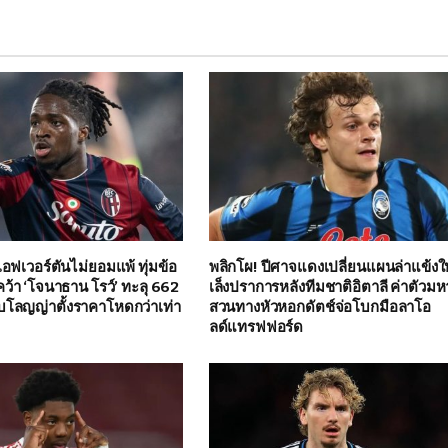
 เอฟเวอร์ตันไม่ยอมแพ้ ทุ่มข้อ
พลิกโผ! ปีศาจแดงเปลี่ยนแผนล่าแข้งใ
ว้า ‘โจนาธาน โรว์’ ทะลุ 662
เล็งปราการหลังทีมชาติอิตาลี ค่าตัวม
บโลญญ่าตั้งราคาโหดกว่าเท่า
สวนทางหัวหอกดัตช์จ่อโบกมือลาโอ
ลด์แทรฟฟอร์ด