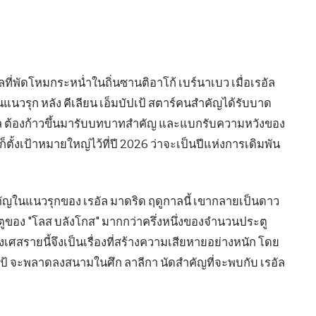
ี่พัดโหมกระหน่ำในถิ่นซานติอาโก้ เบร์นาเบว เมื่อเรอัล
นวรุก หลัง คีเลียน เอ็มบัปเป้ สตาร์คนสำคัญได้รับบาด
วบราซิล ต้องก้าวขึ้นมารับบทบาทสำคัญ และแบกรับความหวังของ
วก็ตั้งเป้าหมายใหญ่ไว้ที่ปี 2026 ว่าจะเป็นปีแห่งการเดิมพัน
จสำคัญในแนวรุกของ เรอัล มาดริด ฤดูกาลนี้ เขากลายเป็นดาว
ูของ "โลส บลังโกส" มากกว่าครึ่งหนึ่งของจำนวนประตู
ศสรายนี้จึงเป็นเรื่องที่สร้างความเสียหายอย่างหนัก โดย
ัปเป้ จะพลาดลงสนามในศึก ลาลีกา นัดสำคัญที่จะพบกับ เรอัล