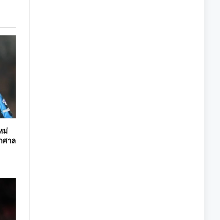
หม่
หาศาล