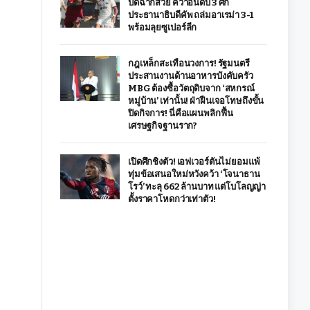
ปิดฉากสวย คว้าอันดับ 3 ศึก
ประธานาธิบดีคัพ ถล่มอาเรม่า 3-1
พร้อมลุยซูเปอร์ลีก
กฎเหล็กสะเทือนวงการ! รัฐมนตรี
ประสานงานด้านอาหารบังคับครัว
MBG ต้องซื้อวัตถุดิบจาก ‘สหกรณ์
หมู่บ้าน’ เท่านั้น! ฝ่าฝืนเจอโทษถึงขั้น
ปิดกิจการ! นี่คือแผนพลิกฟื้น
เศรษฐกิจฐานราก?
เปิดศึกชิงตัว! เอฟเวอร์ตันไม่ยอมแพ้
ทุ่มข้อเสนอใหม่หวังคว้า ‘โจนาธาน
โรว์’ ทะลุ 662 ล้านบาท แต่โบโลญญ่า
ตั้งราคาโหดกว่าเท่าตัว!