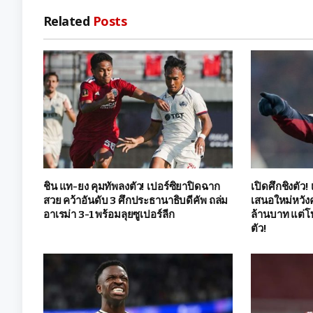
Related
Posts
ชิน แท-ยง คุมทัพลงตัว! เปอร์ซิยาปิดฉาก
เปิดศึกชิงตัว!
สวย คว้าอันดับ 3 ศึกประธานาธิบดีคัพ ถล่ม
เสนอใหม่หวังค
อาเรม่า 3-1 พร้อมลุยซูเปอร์ลีก
ล้านบาท แต่โ
ตัว!