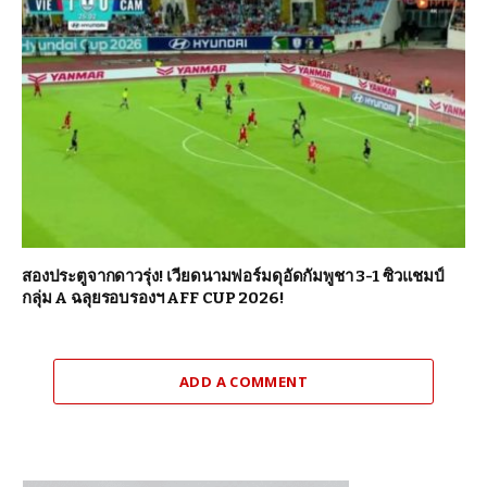
สองประตูจากดาวรุ่ง! เวียดนามฟอร์มดุอัดกัมพูชา 3-1 ซิวแชมป์
กลุ่ม A ฉลุยรอบรองฯ AFF CUP 2026!
ADD A COMMENT