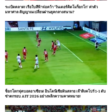
ระเบิดตลาด! เรือใบสีฟ้าจ่อคว้า ‘วันเดอร์คิดโมร็อกโก’ ค่าตัว
มหาศาล สัญญาณเปลี่ยนผ่านยุคกลางสนาม?
ช็อกโลกฟุตบอลอาเซียน! อินโดนีเซียฝันสลาย เจ๊าสิงคโปร์ 1-1 ดับ
ซ่าตกรอบ AFF 2026 อย่างพลิกความคาดหมาย!