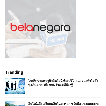
Tranding
ไขปริศนาเศรษฐกิจอินโดนีเซีย: บริโภคแผ่ว แต่ทำไมยัง
พุ่งเกินคาด? เบื้องหลังตัวเลขที่ต้องรู้!
อินโดนีเซียเตรียมพลิกโฉม! PTPN จับมือ Danantara