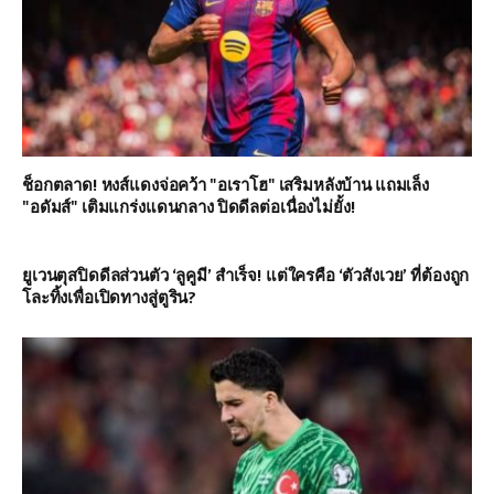
ช็อกตลาด! หงส์แดงจ่อคว้า "อเราโฮ" เสริมหลังบ้าน แถมเล็ง
"อดัมส์" เติมแกร่งแดนกลาง ปิดดีลต่อเนื่องไม่ยั้ง!
ยูเวนตุสปิดดีลส่วนตัว ‘ลูคูมี’ สำเร็จ! แต่ใครคือ ‘ตัวสังเวย’ ที่ต้องถูก
โละทิ้งเพื่อเปิดทางสู่ตูริน?