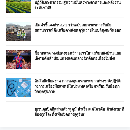
ปฏิวัติเกษตรกรรม สู่ความมั่นคงทางอาหารและพลังงาน
ระดับชาติ!
เปิดคำชี้แจงด่วน! PT Timah เผยมาตรการรับมือ
สถานการณ์ตึงเครียด หลังเหตุวุ่นวายในเบลิตุงตะวันออก
ช็อกตลาด! หงส์แดงจ่อคว้า "อเราโฮ" เสริมหลังบ้าน แถม
เล็ง "อดัมส์" เติมแกร่งแดนกลาง ปิดดีลต่อเนื่องไม่ยั้ง!
อินโดนีเซียผงาด! การลงทุนมหาศาลจากต่างชาติ ปฏิวัติ
วงการเครื่องมือแพทย์ในประเทศ เตรียมพร้อมรับมือทุก
วิกฤตสุขภาพ!
ยูเวนตุสปิดดีลส่วนตัว ‘ลูคูมี’ สำเร็จ! แต่ใครคือ ‘ตัวสังเวย’ ที่
ต้องถูกโละทิ้งเพื่อเปิดทางสู่ตูริน?