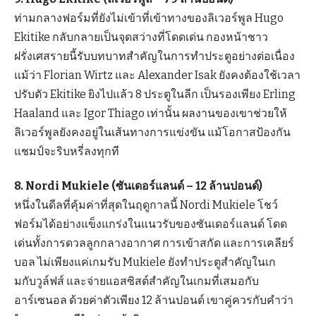
ท่ามกลางฟอร์มที่ยังไม่เข้าที่เข้าทางของลิเวอร์พูล Hugo
Ekitike กลับกลายเป็นจุดสว่างที่โดดเด่น กองหน้าชาว
ฝรั่งเศสรายนี้รับบทบาทสำคัญในการทำประตูอย่างต่อเนื่อง
แม้ว่า Florian Wirtz และ Alexander Isak ยังคงต้องใช้เวลา
ปรับตัว Ekitike ยิงไปแล้ว 8 ประตูในลีก เป็นรองเพียง Erling
Haaland และ Igor Thiago เท่านั้น ผลงานของเขาช่วยให้
ลิเวอร์พูลยังคงอยู่ในเส้นทางการแข่งขัน แม้โอกาสป้องกัน
แชมป์จะริบหรี่ลงทุกที
8. Nordi Mukiele (ซันเดอร์แลนด์ – 12 ล้านปอนด์)
หนึ่งในดีลที่คุ้มค่าที่สุดในฤดูกาลนี้ Nordi Mukiele โชว์
ฟอร์มได้อย่างแข็งแกร่งในแนวรับของซันเดอร์แลนด์ โดด
เด่นทั้งการดวลลูกกลางอากาศ การเข้าสกัด และการเคลียร์
บอล ไม่เพียงแค่เกมรับ Mukiele ยังทำประตูสำคัญในเก
มกับวูล์ฟส์ และจ่ายแอสซิสต์สำคัญในเกมที่เสมอกับ
อาร์เซนอล ด้วยค่าตัวเพียง 12 ล้านปอนด์ เขาคู่ควรกับคำว่า