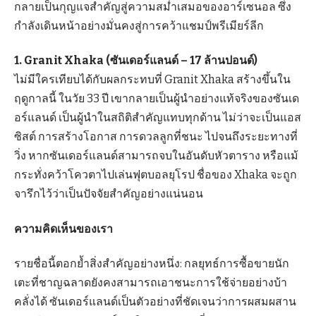
กลายเป็นกุญแจสำคัญสู่ความสม่ำเสมอของอาร์เซนอล ซึ่ง
กำลังเดินหน้าอย่างมั่นคงสู่การคว้าแชมป์พรีเมียร์ลีก
1. Granit Xhaka (ซันเดอร์แลนด์ – 17 ล้านปอนด์)
ไม่มีใครเทียบได้กับผลกระทบที่ Granit Xhaka สร้างขึ้นใน
ฤดูกาลนี้ ในวัย 33 ปี เขากลายเป็นผู้นำอย่างแท้จริงของซันเด
อร์แลนด์ เป็นผู้นำในสถิติสำคัญแทบทุกด้าน ไม่ว่าจะเป็นแอส
ซิสต์ การสร้างโอกาส การดวลลูกที่ชนะ ไปจนถึงระยะทางที่
วิ่ง หากซันเดอร์แลนด์สามารถจบในอันดับหัวตาราง หรือแม้
กระทั่งคว้าโควตาไปเล่นฟุตบอลยุโรป ชื่อของ Xhaka จะถูก
จารึกไว้ว่าเป็นปัจจัยสำคัญอย่างแน่นอน
ความคิดเห็นของเรา
รายชื่อนี้ตอกย้ำสิ่งสำคัญอย่างหนึ่ง: กลยุทธ์การซื้อขายนัก
เตะที่ชาญฉลาดยังคงสามารถเอาชนะการใช้จ่ายอย่างบ้า
คลั่งได้ ซันเดอร์แลนด์เป็นตัวอย่างที่ชัดเจนว่าการผสมผสาน