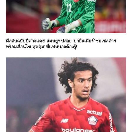
ดีลลับฉบับปีศาจแดง! แมนยูฯ ปล่อย ‘บายินเดียร์’ ซบเซลต้าฯ
พร้อมเงื่อนไข ‘สุดคุ้ม’ ที่แฟนบอลต้องรู้!