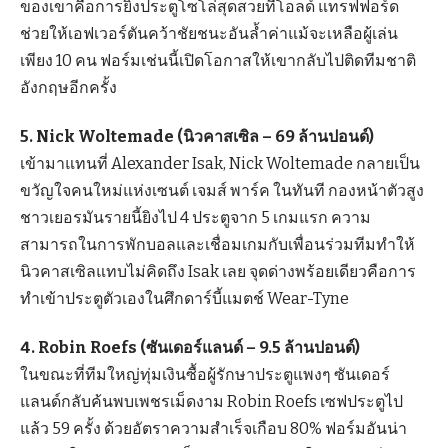
ของเขาคือการยิงประตูโซโล่สุดสวยที่โอลด์ แทรฟฟอร์ด
ช่วยให้เอฟเวอร์ตันคว้าชัยชนะอันล้ำค่าแม้จะเหลือผู้เล่น
เพียง 10 คน ฟอร์มเช่นนี้เปิดโอกาสให้เขากลับไปติดทีมชาติ
อังกฤษอีกครั้ง
5. Nick Woltemade (นิวคาสเซิล – 69 ล้านปอนด์)
เข้ามาแทนที่ Alexander Isak, Nick Woltemade กลายเป็น
ขวัญใจคนใหม่แห่งเซนต์ เจมส์ พาร์ค ในทันที กองหน้าตัวสูง
ชาวเยอรมันรายนี้ยิงไป 4 ประตูจาก 5 เกมแรก ความ
สามารถในการพักบอลและเชื่อมเกมกับเพื่อนร่วมทีมทำให้
นิวคาสเซิลแทบไม่คิดถึง Isak เลย จุดด่างพร้อยเดียวคือการ
ทำเข้าประตูตัวเองในศึกดาร์บี้แมตช์ Wear-Tyne
4. Robin Roefs (ซันเดอร์แลนด์ – 9.5 ล้านปอนด์)
ในขณะที่ทีมใหญ่ทุ่มเงินซื้อผู้รักษาประตูแพงๆ ซันเดอร์
แลนด์กลับค้นพบเพชรเม็ดงาม Robin Roefs เซฟประตูไป
แล้ว 59 ครั้ง ด้วยอัตราความสำเร็จเกือบ 80% ฟอร์มอันน่า