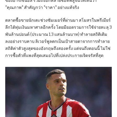
ของอาร์เซนอล รวมถึงอีกหลายชื่อที่พิสูจน์ให้เห็นว่า
"คุณภาพ" สำคัญกว่า "ราคา" อย่างแท้จริง
ตลาดซื้อขายนักเตะช่วงซัมเมอร์ที่ผ่านมา สโมสรในพรีเมียร์
ลีกได้ทุ่มเงินมหาศาลอีกครั้ง โดยมียอดรวมการใช้จ่ายทะลุ 3
พันล้านปอนด์ (ประมาณ 1.3 แสนล้านบาท) ทำลายสถิติเดิม
ลงอย่างราบคาบ ลิเวอร์พูลตกเป็นเป้าสายตาจากการทำลาย
สถิติค่าตัวสูงสุดของอังกฤษถึงสองครั้ง แต่จนถึงตอนนี้ ไม่ใช่
การซื้อตัวที่แพงที่สุดเสมอไปที่เปล่งประกายเจิดจรัสที่สุด