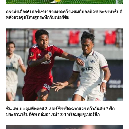
ดราม่าเดือด! เปอร์เซบายาผงาดคว้าแชมป์บอลถ้วยประธานาธิบดี
หลังดวลจุดโทษสุดระทึกกับเปอร์ซิบ
ชิน แท-ยง คุมทัพลงตัว! เปอร์ซิยาปิดฉากสวย คว้าอันดับ 3 ศึก
ประธานาธิบดีคัพ ถล่มอาเรม่า 3-1 พร้อมลุยซูเปอร์ลีก