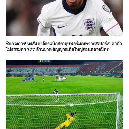
ช็อกวงการ! หงส์แดงจ้องแบ็กอังกฤษฟอร์มเทพจากสเปอร์ส! ค่าตัว
ไม่ธรรมดา 777 ล้านบาท สัญญาณดีลใหญ่ก่อนตลาดปิด?