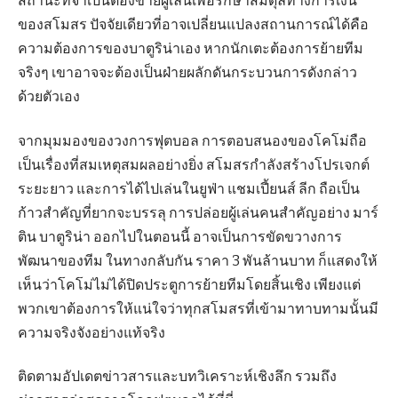
สถานะที่จำเป็นต้องขายผู้เล่นเพื่อรักษาสมดุลทางการเงิน
ของสโมสร ปัจจัยเดียวที่อาจเปลี่ยนแปลงสถานการณ์ได้คือ
ความต้องการของบาตูริน่าเอง หากนักเตะต้องการย้ายทีม
จริงๆ เขาอาจจะต้องเป็นฝ่ายผลักดันกระบวนการดังกล่าว
ด้วยตัวเอง
จากมุมมองของวงการฟุตบอล การตอบสนองของโคโม่ถือ
เป็นเรื่องที่สมเหตุสมผลอย่างยิ่ง สโมสรกำลังสร้างโปรเจกต์
ระยะยาว และการได้ไปเล่นในยูฟ่า แชมเปี้ยนส์ ลีก ถือเป็น
ก้าวสำคัญที่ยากจะบรรลุ การปล่อยผู้เล่นคนสำคัญอย่าง มาร์
ติน บาตูริน่า ออกไปในตอนนี้ อาจเป็นการขัดขวางการ
พัฒนาของทีม ในทางกลับกัน ราคา 3 พันล้านบาท ก็แสดงให้
เห็นว่าโคโม่ไม่ได้ปิดประตูการย้ายทีมโดยสิ้นเชิง เพียงแต่
พวกเขาต้องการให้แน่ใจว่าทุกสโมสรที่เข้ามาทาบทามนั้นมี
ความจริงจังอย่างแท้จริง
ติดตามอัปเดตข่าวสารและบทวิเคราะห์เชิงลึก รวมถึง