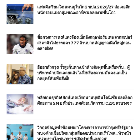
แฟนผีเตรียมใจ! แมนยูในโถ 2 ชปล. 2026/27 ส่อเจอศึก
หนักรอบแบ่งกลุ่ม ขณะอาร์เซนอลผงาดขึ้นโถ 1
ช็อกวงการ! หงส์แดงจ้องแบ็กอังกฤษฟอร์มเทพจากสเปอร์
ส! ค่าตัวไม่ธรรมดา 777 ล้านบาท สัญญาณดีลใหญ่ก่อน
ตลาดปิด?
ฮือฮาทั่วกรุง! รั้วสูงกั้นทางเข้าห้างดัง ผุดขึ้นพรึ่บพรั่บ… ผู้
บริหารค้าปลีกเฉลยแล้ว ไม่ใช่เรื่องความมั่นคง แต่เป็น
กลยุทธ์ลับเพื่อสิ่งนี้!
พลิกเกมธุรกิจ! ยักษ์เทคเวียดนามบุกอินโดนีเซีย ปลดล็อก
ศักยภาพ SME ทั่วประเทศด้วยนวัตกรรม CRM ครบวงจร
วิกฤตข้อมูลซ้ำซ้อนเขย่าโครงการอาหารบำรุงฟรี! รัฐบาล
พบ 6 ล้านชื่อปริศนาสุ่มเสี่ยงงบประมาณรั่วไหล…หัวหน้า
หน่วยงานโภชนาการฯ เปิดปากชี้แจงด่วน!