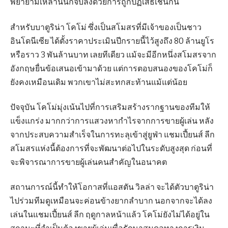
พยายามเหล่านั้นก็จบลงด้วยการถูกปฏิเสธเช่นกัน
สำหรับบาตูริน่า โคโม่ ซึ่งเป็นสโมสรที่มีเจ้าของเป็นชาว
อินโดนีเซีย ได้ตั้งราคาประเมินปีกรายนี้ไว้สูงถึง 80 ล้านยูโร
หรือราว 3 พันล้านบาท เลยทีเดียว แม้จะมีอีกหนึ่งสโมสรจาก
อังกฤษยื่นข้อเสนอเข้ามาด้วย แต่การตอบสนองของโคโม่ก็
ยังคงเหมือนเดิม พวกเขาไม่สะทกสะท้านแม้แต่น้อย
ปัจจุบัน โคโม่มุ่งเน้นไปที่การเสริมสร้างรากฐานของทีมให้
แข็งแกร่ง มากกว่าการแสวงหากำไรจากการขายผู้เล่น หลัง
จากประสบความสำเร็จในการทะลุเข้าสู่ยูฟ่า แชมเปี้ยนส์ ลีก
สโมสรแห่งนี้ต้องการที่จะพัฒนาต่อไปในระดับสูงสุด ก่อนที่
จะพิจารณาการขายผู้เล่นคนสำคัญในอนาคต
สถานการณ์นี้ทำให้โอกาสที่แอสตัน วิลล่า จะได้ตัวบาตูริน่า
ไปร่วมทีมดูเหมือนจะค่อนข้างยากลำบาก นอกจากจะได้ลง
เล่นในแชมเปี้ยนส์ ลีก ฤดูกาลหน้าแล้ว โคโม่ยังไม่ได้อยู่ใน