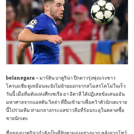
belanegara –
มาร์ติน บาตูริน่า ปีกดาวรุ่งพุ่งแรงชาว
โครเอเชีย ดูเหมือนจะยังไม่ย้ายออกจากสโมสรโคโม่ในเร็ว
วันนี้ เมื่อทีมดังแห่งศึกเซเรีย อา อิตาลี ได้ปฏิเสธข้อเสนออัน
มหาศาลจากแอสตัน วิลล่า ที่ยื่นเข้ามาเพื่อคว้าตัวนักเตะราย
นี้ไปร่วมทีม ท่ามกลางกระแสข่าวลือที่ร้อนระอุในตลาดซื้อ
ขายนักเตะ
ชื่อของบาตูริน่ากำลังเป็นที่จับตามองอย่างมาก หลังจากโชว์