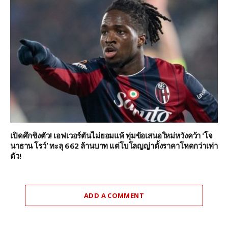
เปิดศึกชิงตัว! เอฟเวอร์ตันไม่ยอมแพ้ ทุ่มข้อเสนอใหม่หวังคว้า ‘โจ
นาธาน โรว์’ ทะลุ 662 ล้านบาท แต่โบโลญญ่าตั้งราคาโหดกว่าเท่า
ตัว!
ADD A COMMENT