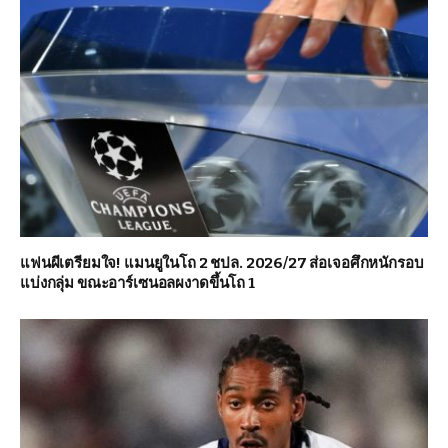
แฟนผีเตรียมใจ! แมนยูในโถ 2 ชปล. 2026/27 ส่อเจอศึกหนักรอบ
แบ่งกลุ่ม ขณะอาร์เซนอลผงาดขึ้นโถ 1