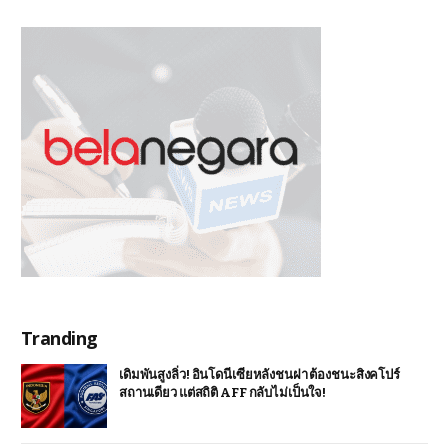
Tranding
เดิมพันสูงลิ่ว! อินโดนีเซียหลังชนฝา ต้องชนะสิงคโปร์
สถานเดียว แต่สถิติ AFF กลับไม่เป็นใจ!