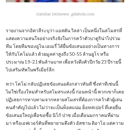
Gambar Istimewa : gilabola.com
รายงานจากอิตาลีระบุว่า แอสตัน วิลล่า เป็นหนึ่งในสโมสรที่
แสดงความสนใจอย่างจริงจังในการคว้าตัวบาตูริน่าไปร่วม
ทีม โดยทีมของอูไน เอเมรี่ ได้ยื่นข้อเสนออย่างเป็นทางการ
ให้กับโคโม่แล้ว ด้วยมูลค่าสูงถึง 50-55 ล้านยูโร หรือ
ประมาณ 1.9-2.1 พันล้านบาท เพื่อหวังดึงตัวปีกวัย 23 ปีรายนี้
ไปเสริมทัพในพรีเมียร์ลีก
ทว่า โคโม่ กลับปฏิเสธข้อเสนอดังกล่าวทันที ซึ่งท่าทีเช่นนี้
ไม่ใช่เรื่องใหม่สำหรับสโมสรแห่งนี้ ก่อนหน้านี้ พวกเขาก็เคย
ปฏิเสธการทาบทามจากหลายสโมสรที่ต้องการคว้าตัวผู้เล่น
คนสำคัญไปแล้ว ไม่ว่าจะเป็นท็อตแน่ม ฮ็อทสเปอร์ ที่เคยยื่น
ข้อเสนอใหญ่เพื่อขอซื้อ นิโก้ ปาซ เมื่อเดือนมกราคมที่ผ่าน
มา หรือเอฟเวอร์ตันที่พยายามดึงตัว อัสซาน ดิอาโอ แต่ความ