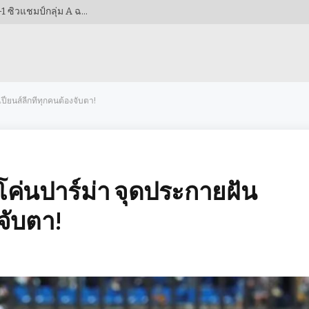
สองประตูจากดาวรุ่ง! เวียดนามฟอร์มดุอัดกัมพูชา 3-1 ซิวแชมป์กลุ่ม A ฉลุยรอบรองฯ AFF CUP 2026!
ยนส์ลีกที่ทุกคนต้องจับตา!
ค่นปาร์ม่า จุดประกายฝัน
งจับตา!