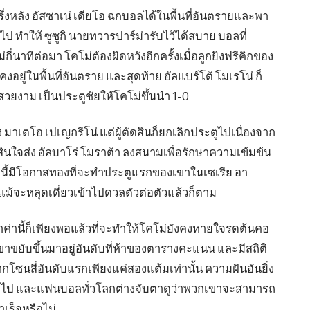
ึ่งหลัง อัสซาเน่ เดียโอ ฉกบอลได้ในพื้นที่อันตรายและพา
 ทำให้ ซูซูกิ นายทวารปาร์ม่ารับไว้ได้สบาย บอลที่
ี่นาทีต่อมา โคโม่ต้องผิดหวังอีกครั้งเมื่อลูกยิงฟรีคิกของ
คงอยู่ในพื้นที่อันตราย และสุดท้าย อัลแบร์โต้ โมเรโน่ ก็
สวยงาม เป็นประตูชัยให้โคโม่ขึ้นนำ 1-0
 มาเตโอ เปเญกรีโน่ แต่ผู้ตัดสินก็ยกเลิกประตูไปเนื่องจาก
ินใจส่ง อัลบาโร่ โมราต้า ลงสนามเพื่อรักษาความเข้มข้น
ี้มีโอกาสทองที่จะทำประตูแรกของเขาในเซเรีย อา
 แม้จะหลุดเดี่ยวเข้าไปดวลตัวต่อตัวแล้วก็ตาม
้ำค่านี้ก็เพียงพอแล้วที่จะทำให้โคโม่ยังคงหายใจรดต้นคอ
เขาขยับขึ้นมาอยู่อันดับที่ห้าของตารางคะแนน และมีสถิติ
กโซนสี่อันดับแรกเพียงแค่สองแต้มเท่านั้น ความฝันอันยิ่ง
อไป และแฟนบอลทั่วโลกต่างจับตาดูว่าพวกเขาจะสามารถ
เร็จหรือไม่.