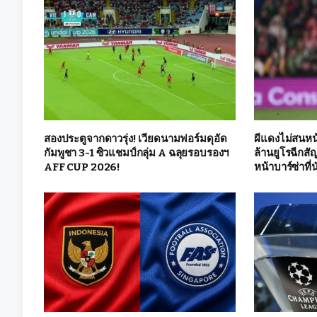
สองประตูจากดาวรุ่ง! เวียดนามฟอร์มดุอัด
ผีแดงไม่สนหน้
กัมพูชา 3-1 ซิวแชมป์กลุ่ม A ฉลุยรอบรองฯ
ล้านยูโรฉีกสั
AFF CUP 2026!
หน้าบาร์ซ่าที่