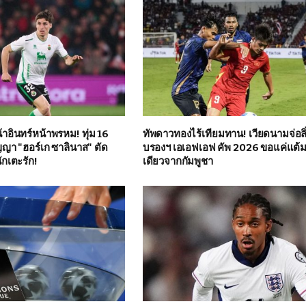
าอินทร์หน้าพรหม! ทุ่ม 16
ทัพดาวทองไร้เทียมทาน! เวียดนามจ่อลิ
ญญา "ฮอร์เก ซาลินาส" ตัด
บรองฯ เอเอฟเอฟ คัพ 2026 ขอแค่แต้
นักเตะรัก!
เดียวจากกัมพูชา