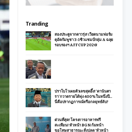
Tranding
สองประตูจากดาวรุ่ง! เวียดนามฟอร์ม
ดุอัดกัมพูชา 3-1 ซิวแชมป์กลุ่ม A ฉลุย
รอบรองฯ AFF CUP 2026!
ปราโบโวเผยตัวเลขสุดอึ้ง! ‘ดานันตา
รา’ กวาดรายได้พุ่ง 400% ในหนึ่งปี…
นี่คือปรากฏการณ์หรือกลยุทธ์ลับ?
ด่วนที่สุด! โครงการอาหารฟรี
สะเทือน! หัวหน้า BGN ก้มหน้า
ขอโทษสาธารณะ สั่งปลด ‘หัวหน้า