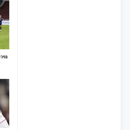
่วรอ
ม