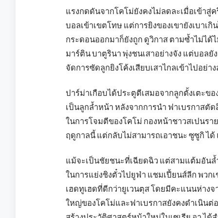
แรงกดดันจากโคโม่ยังคงไม่ลดละเมื่อเข้าสู่คร
บอลเข้าเขตโทษ แต่การยิงของเขายังเบาเกินไป
กระดอนออกมาก็ยังถูก ดูวิกาส ตามซ้ำไม่ได้ไม่ก
มาร์ติน บาตูรินา พุ่งชนเสาอย่างจัง แต่บอลยัง
จัดการซัดลูกยิงโค้งเสียบเสาไกลเข้าไปอย่าง
ปาร์ม่าเกือบได้ประตูตีเสมอจากลูกตั้งเตะของ
เป็นลูกล้ำหน้า หลังจากการนำ ฟาเบรกาสตัดส
ในการโจมตีของโคโม่ กองหน้าชาวสเปนรายน
ฤดูกาลนี้ แต่กลับไม่สามารถเอาชนะ ซูซูกิ ได้
แม้จะเป็นชัยชนะที่เฉียดฉิว แต่สามแต้มอันล
ในการแย่งชิงตั๋วไปยูฟ่า แชมเปี้ยนส์ลีก พวก
เฮดทูเฮดที่ดีกว่ายูเวนตุส โดยมีคะแนนห่างจา
ใหญ่ของโคโม่และฟาเบรกาสยังคงดำเนินต่
สร้างประวัติศาสตร์หน้าใหม่ในเซเรีย อา ได้สำ