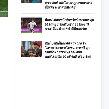
ครัว’ ทันที หลังโศกนาฏกรรมอาหาร
เป็นพิษระบาดไม่ถึงเดือน!
ผีแดงไม่สนหน้าอินทร์หน้าพรหม! ทุ่ม
16 ล้านยูโรฉีกสัญญา "ฮอร์เก ซาลิ
นาส" ตัดหน้าบาร์ซ่าที่นักเตะรัก!
เปิดโปงสุดช็อก! 66 หัวหน้าครัว
โครงการอาหารโภชนาการฟรี ถูก
ปลดฟ้าผ่า สังเวยทุจริต-พนัน
ออนไลน์! อีก 60 คดีจ่อคิวสอบเข้ม!