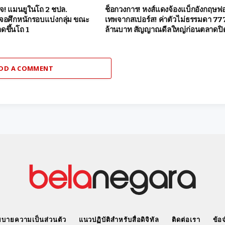
จ! แมนยูในโถ 2 ชปล.
ช็อกวงการ! หงส์แดงจ้องแบ็กอังกฤษฟอ
จอศึกหนักรอบแบ่งกลุ่ม ขณะ
เทพจากสเปอร์ส! ค่าตัวไม่ธรรมดา 77
ดขึ้นโถ 1
ล้านบาท สัญญาณดีลใหญ่ก่อนตลาดปิ
DD A COMMENT
บายความเป็นส่วนตัว
แนวปฏิบัติสำหรับสื่อดิจิทัล
ติดต่อเรา
ข้อ