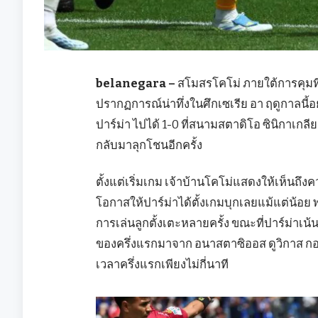
belanegara –
สโมสรโคโม่ ภายใต้การคุมท
ปรากฏการณ์น่าทึ่งในศึกเซเรีย อา ฤดูกาลนี้
ปาร์ม่า ไปได้ 1-0 ที่สนามสตาดิโอ ซินิกาเกล
กลับมาลุกโชนอีกครั้ง
ตั้งแต่เริ่มเกม เจ้าบ้านโคโม่แสดงให้เห็นถึ
โอกาสให้ปาร์ม่าได้ตั้งเกมบุกเลยแม้แต่น้อ
การเล่นลูกตั้งเตะหลายครั้ง ขณะที่ปาร์ม่าเ
ของครึ่งแรกมาจาก อนาสตาซิออส ดูวิกาส กอ
เวลาครึ่งแรกเพียงไม่กี่นาที