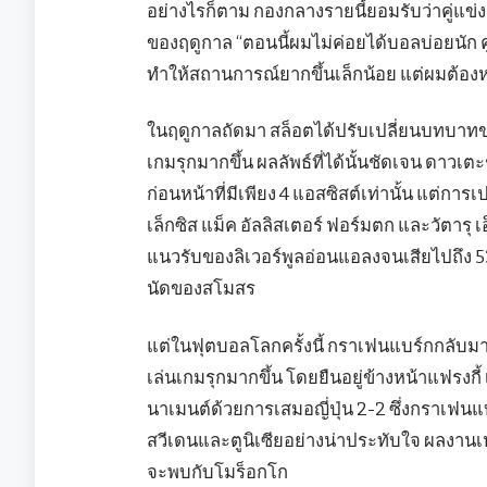
อย่างไรก็ตาม กองกลางรายนี้ยอมรับว่าคู่แข่งเ
ของฤดูกาล “ตอนนี้ผมไม่ค่อยได้บอลบ่อยนัก คู
ทำให้สถานการณ์ยากขึ้นเล็กน้อย แต่ผมต้อง
ในฤดูกาลถัดมา สล็อตได้ปรับเปลี่ยนบทบาทขอ
เกมรุกมากขึ้น ผลลัพธ์ที่ได้นั้นชัดเจน ดาวเต
ก่อนหน้าที่มีเพียง 4 แอสซิสต์เท่านั้น แต่กา
เล็กซิส แม็ค อัลลิสเตอร์ ฟอร์มตก และวัตารุ
แนวรับของลิเวอร์พูลอ่อนแอลงจนเสียไปถึง 53 
นัดของสโมสร
แต่ในฟุตบอลโลกครั้งนี้ กราเฟนแบร์กกลับมาพ
เล่นเกมรุกมากขึ้น โดยยืนอยู่ข้างหน้าแฟรงกี้
นาเมนต์ด้วยการเสมอญี่ปุ่น 2-2 ซึ่งกราเฟน
สวีเดนและตูนิเซียอย่างน่าประทับใจ ผลงานเหล
จะพบกับโมร็อกโก