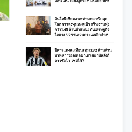
ออนไลน์’ เสี่ยงถูกระงับเงินเยียวยา!
อินโดนีเซียผงาด! ท่ามกลางวิกฤต
โลก การลงทุนทะลุเป้า สร้างงานพุ่ง
กว่า 1.45 ล้านตำแหน่ง ดันเศรษฐกิจ
โตแรง 5.29% สวนกระแสเลิกจ้าง!
ปีศาจแดงสะเทือน! ทุ่ม 1.32 ล้านล้าน
บาท ล่า ‘วอลเทอมาเด’ เขย่าบัลลังก์
ดาวซัลโว ‘เซสโก้’?