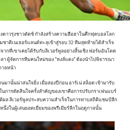
งดาวรุ่งชาวดัตช์ กำลังสร้างความฮือฮาในศึกฟุตบอลโลก
มชาติเนเธอร์แลนด์ทะลุเข้าสู่รอบ 32 ทีมสุดท้ายได้สำเร็จ
ที่เขาเคยได้รับกับลิเวอร์พูลอย่างสิ้นเชิง ฟอร์มอันโดด
ราโอลา ผู้จัดการทีมคนใหม่ของ "หงส์แดง" ต้องนำไปพิจารณา
กาลหน้า
นั้นน่าสนใจยิ่ง เมื่อสองปีก่อน อาร์เน่ สล็อต เข้ามารับ
หนึ่งในการตัดสินใจครั้งสำคัญของเขาคือการปรับกราเฟนแบร์
ว่าได้ผล ลิเวอร์พูลประสบความสำเร็จในการทาบสถิติแชมป์ลีก
นึ่งในผู้เล่นยอดเยี่ยมของพรีเมียร์ลีกในฤดูกาลนั้น