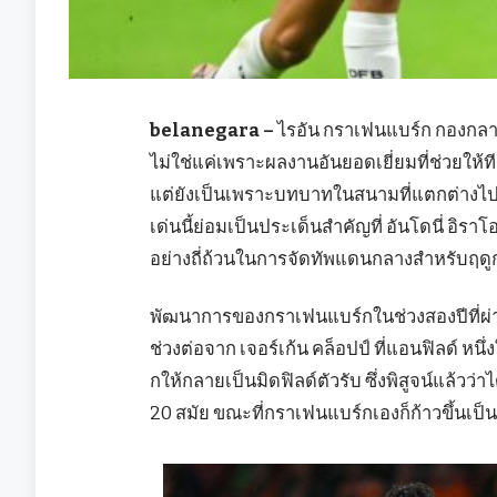
belanegara –
ไรอัน กราเฟนแบร์ก กองกลา
ไม่ใช่แค่เพราะผลงานอันยอดเยี่ยมที่ช่วยให้ที
แต่ยังเป็นเพราะบทบาทในสนามที่แตกต่างไปจาก
เด่นนี้ย่อมเป็นประเด็นสำคัญที่ อันโดนี่ อิ
อย่างถี่ถ้วนในการจัดทัพแดนกลางสำหรับฤดู
พัฒนาการของกราเฟนแบร์กในช่วงสองปีที่ผ่านมา
ช่วงต่อจาก เจอร์เก้น คล็อปป์ ที่แอนฟิลด์ 
กให้กลายเป็นมิดฟิลด์ตัวรับ ซึ่งพิสูจน์แล้ว
20 สมัย ขณะที่กราเฟนแบร์กเองก็ก้าวขึ้นเป็นห