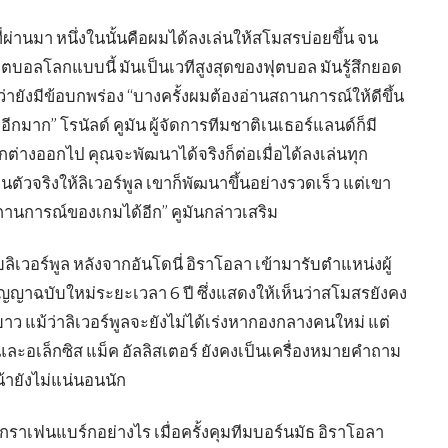
่ผ่านมา หนึ่งในนั้นคือผมได้ลงเล่นให้สโมสรบ่อยขึ้น จน
ตบอลโลกแบบนี้ มันเป็นเวทีสูงสุดของฟุตบอล มันรู้สึกยอด
่ายังมีข้อบกพร่อง “บางครั้งผมต้องอ่านสถานการณ์ให้ดีขึ้น
อีกมาก” โรนัลด์ คูมัน ผู้จัดการทีมชาติเนเธอร์แลนด์ก็มี
ต่างออกไป คุณจะพัฒนาได้จริงก็ต่อเมื่อได้ลงเล่นทุก
่เป็นตัวจริงให้ลิเวอร์พูล เขาก็พัฒนาขึ้นอย่างรวดเร็ว แต่เขา
การณ์ของเกมได้อีก” คูมันกล่าวเสริม
ิเวอร์พูล หลังจากอันโดนี่ อิราโอลา เข้ามารับตำแหน่งผู้
ญญาฉบับใหม่ระยะเวลา 6 ปี ซึ่งแสดงให้เห็นว่าสโมสรยังคง
 แม้ว่าลิเวอร์พูลจะยังไม่ได้เร่งหากองกลางคนใหม่ แต่
และอเล็กซิส แม็ค อัลลิสเตอร์ ยังคงเป็นเครื่องหมายคำถาม
ยังไม่แน่นอนนัก
กราเฟนแบร์กอย่างไร เมื่อครั้งคุมทีมบอร์นมัธ อิราโอลา