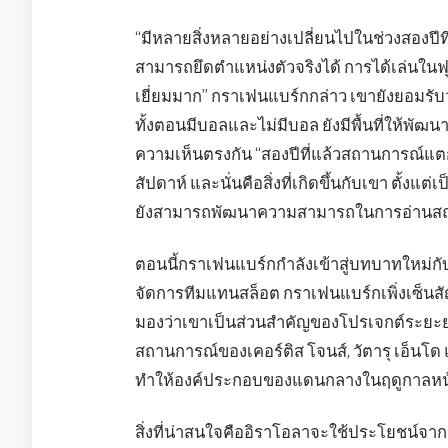
“มีหลายสิ่งหลายอย่างเปลี่ยนไปในช่วงสองปีที
สามารถยึดตำแหน่งตัวจริงได้ การได้เล่นในฟุ
เยี่ยมมาก” กราเฟนแบร์กกล่าว เขายังยอมรับว
ทั้งตอนมีบอลและไม่มีบอล ยังมีพื้นที่ให้พัฒนา
ความเห็นตรงกัน “สองปีที่แล้วสถานการณ์แตก
สัปดาห์ และนั่นคือสิ่งที่เกิดขึ้นกับเขา ตั้งแต
ยังสามารถพัฒนาความสามารถในการอ่านสถาน
ตอนนี้กราเฟนแบร์กกำลังเข้าสู่บทบาทใหม่กับล
จัดการทีมแทนสล็อต กราเฟนแบร์กเพิ่งเซ็นสั
มองว่าเขาเป็นส่วนสำคัญของโปรเจกต์ระยะยาว
สถานการณ์ของเคอร์ติส โจนส์, วัตารุ เอ็นโด 
ทำให้องค์ประกอบของแดนกลางในฤดูกาลหน้า
สิ่งที่น่าสนใจคืออิราโอลาจะใช้ประโยชน์จาก