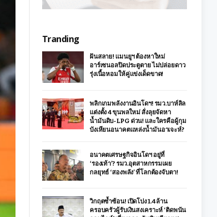
Tranding
ฝันสลาย! แมนยูฯ ต้องหาใหม่
อาร์เซนอลปิดประตูตาย ไม่ปล่อยดาว
รุ่งเนื้อหอมให้คู่แข่งเด็ดขาด!
พลิกเกมพลังงานอินโดฯ! รมว.บาห์ลิล
แต่งตั้ง 4 ขุนพลใหม่ สั่งลุยจัดหา
น้ำมันดิบ-LPG ด่วน! และใครคือผู้กุม
บังเหียนอนาคตแหล่งน้ำมันอาเจะห์?
อนาคตเศรษฐกิจอินโดฯ อยู่ที่
‘รองเท้า’? รมว.อุตสาหกรรมเผย
กลยุทธ์ ‘สองพลัง’ ที่โลกต้องจับตา!
วิกฤตซ้ำซ้อน! เปิดโปง 1.4 ล้าน
ครอบครัวผู้รับเงินสงเคราะห์ ‘ติดพนัน