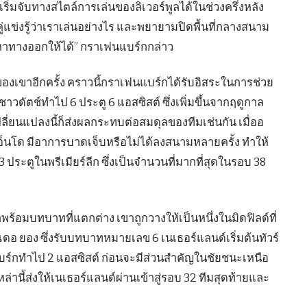
ริ่มจับทางสไตล์การเล่นของลิเวอร์พูลได้ในช่วงครึ่งหลัง
่แข่งรู้ว่าเราเล่นอย่างไร และพยายามปิดพื้นที่กลางสนาม
หาทางออกให้ได้” กราเฟนแบร์กกล่าว
งเขาอีกครั้ง คราวนี้กราเฟนแบร์กได้รับอิสระในการช่วย
ะชาวดัตช์ทำไป 6 ประตู 6 แอสซิสต์ ซึ่งเพิ่มขึ้นจากฤดูกาล
รเปลี่ยนแปลงนี้ก็ส่งผลกระทบต่อสมดุลของทีมเช่นกัน เมื่ออ
 เอ็นโด มีอาการบาดเจ็บหรือไม่ได้ลงสนามหลายครั้ง ทำให้
ประตูในพรีเมียร์ลีก ซึ่งเป็นจำนวนที่มากที่สุดในรอบ 38
ร้อมบทบาทที่แตกต่าง เขาถูกวางให้เป็นหนึ่งในมิดฟิลด์ที่
 เดอ ยอง ซึ่งรับบทบาทหมายเลข 6 เนเธอร์แลนด์เริ่มต้นทัวร์
แบร์กทำไป 2 แอสซิสต์ ก่อนจะมีส่วนสำคัญในชัยชนะเหนือ
่านี้ส่งให้เนเธอร์แลนด์ผ่านเข้าสู่รอบ 32 ทีมสุดท้ายและ