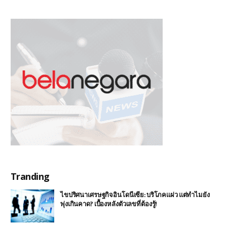
Tranding
ไขปริศนาเศรษฐกิจอินโดนีเซีย: บริโภคแผ่ว แต่ทำไมยัง
พุ่งเกินคาด? เบื้องหลังตัวเลขที่ต้องรู้!