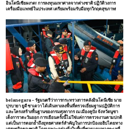
อินโดนีเซียผงาด! การลงทุนมหาศาลจากต่างชาติ ปฏิวัติวงการ
เครื่องมือแพทย์ในประเทศ เตรียมพร้อมรับมือทุกวิกฤตสุขภาพ!
belanegara – รัฐมนตรีว่าการกระทรวงการคลังอินโดนีเซีย นาย
ปุรบายา ยูดี ซาเดวา ได้เดินทางลงพื้นที่ตรวจเยี่ยมฐานปฏิบัติการ
และโครงสร้างพื้นฐานของกรมศุลกากร ณ เมืองคูปัง จังหวัดนูซา
เต็งการาตะวันออก การเยือนครั้งนี้ไม่ใช่แค่การตรวจงานตามปกติ
แต่เป็นการตอกย้ำถึงยุทธศาสตร์สำคัญในการปกป้องอธิปไตยทาง