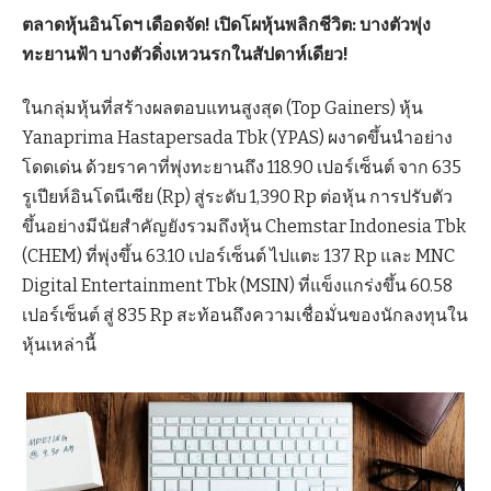
ตลาดหุ้นอินโดฯ เดือดจัด! เปิดโผหุ้นพลิกชีวิต: บางตัวพุ่ง
ทะยานฟ้า บางตัวดิ่งเหวนรกในสัปดาห์เดียว!
ในกลุ่มหุ้นที่สร้างผลตอบแทนสูงสุด (Top Gainers) หุ้น
Yanaprima Hastapersada Tbk (YPAS) ผงาดขึ้นนำอย่าง
โดดเด่น ด้วยราคาที่พุ่งทะยานถึง 118.90 เปอร์เซ็นต์ จาก 635
รูเปียห์อินโดนีเซีย (Rp) สู่ระดับ 1,390 Rp ต่อหุ้น การปรับตัว
ขึ้นอย่างมีนัยสำคัญยังรวมถึงหุ้น Chemstar Indonesia Tbk
(CHEM) ที่พุ่งขึ้น 63.10 เปอร์เซ็นต์ ไปแตะ 137 Rp และ MNC
Digital Entertainment Tbk (MSIN) ที่แข็งแกร่งขึ้น 60.58
เปอร์เซ็นต์ สู่ 835 Rp สะท้อนถึงความเชื่อมั่นของนักลงทุนใน
หุ้นเหล่านี้