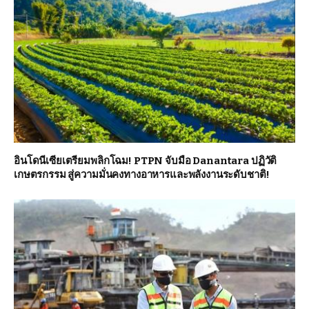
อินโดนีเซียเตรียมพลิกโฉม! PTPN จับมือ Danantara ปฏิวัติ
เกษตรกรรม สู่ความมั่นคงทางอาหารและพลังงานระดับชาติ!