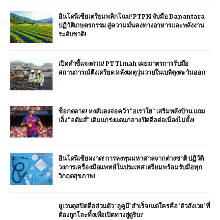
อินโดนีเซียเตรียมพลิกโฉม! PTPN จับมือ Danantara
ปฏิวัติเกษตรกรรม สู่ความมั่นคงทางอาหารและพลังงาน
ระดับชาติ!
เปิดคำชี้แจงด่วน! PT Timah เผยมาตรการรับมือ
สถานการณ์ตึงเครียด หลังเหตุวุ่นวายในเบลิตุงตะวันออก
ช็อกตลาด! หงส์แดงจ่อคว้า "อเราโฮ" เสริมหลังบ้าน แถม
เล็ง "อดัมส์" เติมแกร่งแดนกลาง ปิดดีลต่อเนื่องไม่ยั้ง!
อินโดนีเซียผงาด! การลงทุนมหาศาลจากต่างชาติ ปฏิวัติ
วงการเครื่องมือแพทย์ในประเทศ เตรียมพร้อมรับมือทุก
วิกฤตสุขภาพ!
ยูเวนตุสปิดดีลส่วนตัว ‘ลูคูมี’ สำเร็จ! แต่ใครคือ ‘ตัวสังเวย’ ที่
ต้องถูกโละทิ้งเพื่อเปิดทางสู่ตูริน?