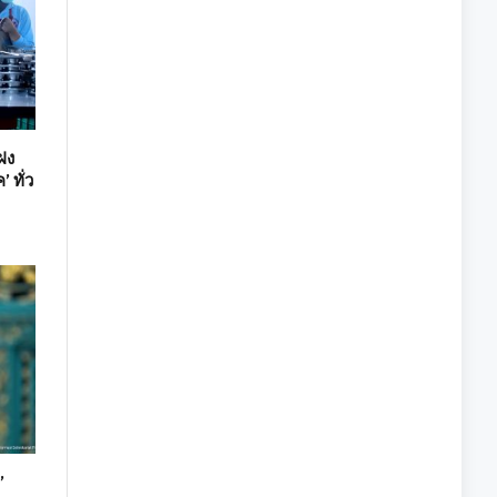
ฝง
 ทั่ว
’