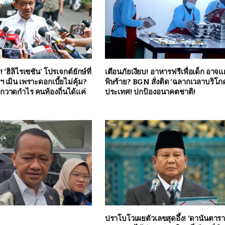
‘ฮิลิไรเซชัน’ โปรเจกต์ยักษ์ที่
เตือนภัยเงียบ! อาหารฟรีเพื่อเด็ก อาจแ
เมิน เพราะดอกเบี้ยไม่คุ้ม?
พิษร้าย? BGN สั่งติด ‘ฉลากเวลาบริโภค’
ิกวาดกำไร คนท้องถิ่นได้แค่
ประเทศ! ปกป้องอนาคตชาติ!
ปราโบโวเผยตัวเลขสุดอึ้ง! ‘ดานันตารา