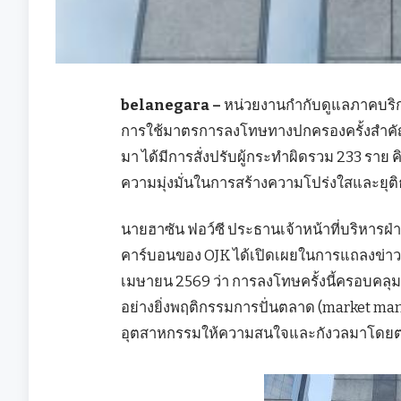
belanegara –
หน่วยงานกำกับดูแลภาคบริก
การใช้มาตรการลงโทษทางปกครองครั้งสำคัญ โดย
มา ได้มีการสั่งปรับผู้กระทำผิดรวม 233 ราย คิ
ความมุ่งมั่นในการสร้างความโปร่งใสและยุ
นายฮาซัน ฟอว์ซี ประธานเจ้าหน้าที่บริหารฝ
คาร์บอนของ OJK ได้เปิดเผยในการแถลงข่าว ณ 
เมษายน 2569 ว่า การลงโทษครั้งนี้ครอบคล
อย่างยิ่งพฤติกรรมการปั่นตลาด (market man
อุตสาหกรรมให้ความสนใจและกังวลมาโดย