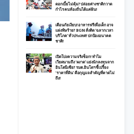
ดอกเบี้ยไม่คุ้ม? ปล่อยต่างชาติกวาด
กำไร คนท้องถิ่นได้แค่ฝัน!
เตือนภัยเงียบ! อาหารฟรีเพื่อเด็ก อาจ
แฝงพิษร้าย? BGN สั่งติด ‘ฉลากเวลา
บริโภค’ ทั่วประเทศ! ปกป้องอนาคต
ชาติ!
เปิดโปงความจริงช็อก! ทำไม
เวียดนามถึง ‘ผงาด’ แย่งนักลงทุนจาก
อินโดนีเซีย? รมต.อินโดฯ ชี้เปรี้ยง
‘ราคาที่ดิน’ คือกุญแจสำคัญที่คาดไม่
ถึง!