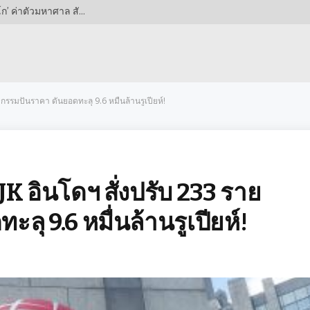
ระเบิดตลาด! เรือใบสีฟ้าจ่อคว้า ‘วันเดอร์คิดโมร็อกโก’ ค่าตัวมหาศาล สัญญาณเปลี่ยนผ่านยุคกลางสนาม?
รรมปั่นราคา ดันยอดทะลุ 9.6 หมื่นล้านรูเปียห์!
 อินโดฯ สั่งปรับ 233 ราย
ลุ 9.6 หมื่นล้านรูเปียห์!