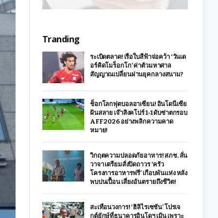
Tranding
ระเบิดตลาด! เรือใบสีฟ้าจ่อคว้า ‘วันเด
อร์คิดโมร็อกโก’ ค่าตัวมหาศาล
สัญญาณเปลี่ยนผ่านยุคกลางสนาม?
ช็อกโลกฟุตบอลอาเซียน! อินโดนีเซีย
ฝันสลาย เจ๊าสิงคโปร์ 1-1 ดับซ่าตกรอบ
AFF 2026 อย่างพลิกความคาด
หมาย!
วิกฤตความปลอดภัยอาหาร! สภช. ลั่น
วาจา เตรียมสั่งปิดถาวร ‘ครัว
โครงการอาหารฟรี’ เกือบพันแห่ง หลัง
พบปนเปื้อน เสี่ยงอันตรายถึงชีวิต!
สะเทือนวงการ! ‘ฮิลิไรเซชัน’ โปรเจ
กต์ยักษ์ที่ธนาคารอินโดฯ เมิน เพราะ