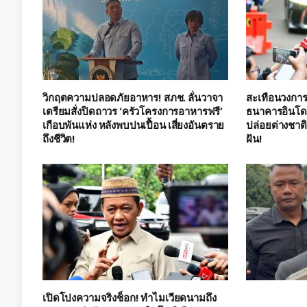
วิกฤตความปลอดภัยอาหาร! สภช. ลั่นวาจา
สะเทือนวงการ! 
เตรียมสั่งปิดถาวร ‘ครัวโครงการอาหารฟรี’
ธนาคารอินโดฯ 
เกือบพันแห่ง หลังพบปนเปื้อน เสี่ยงอันตราย
ปล่อยต่างชาต
ถึงชีวิต!
ฝัน!
เปิดโปงความจริงช็อก! ทำไมเวียดนามถึง