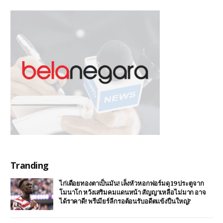
Tranding
ไก่เดือยทองตาเป็นมัน! เล็งหัวหอกฟอร์มดุ 19 ประตูจาก
โมนาโก หวังเสริมคมแดนหน้า สัญญาเหลือไม่มาก อาจ
ได้ราคาดี! พรีเมียร์ลีกรอต้อนรับอดีตแข้งปืนใหญ่?