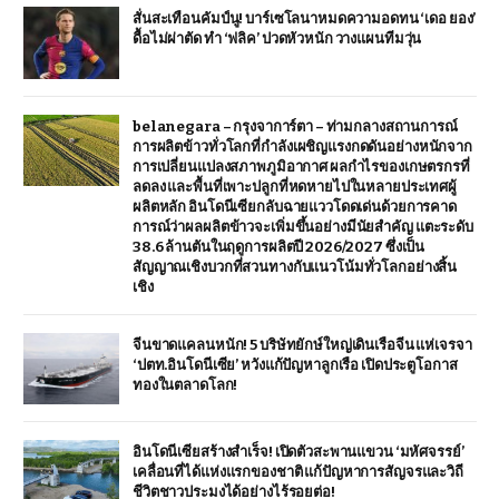
สั่นสะเทือนคัมป์นู! บาร์เซโลนาหมดความอดทน ‘เดอ ยอง’
ดื้อไม่ผ่าตัด ทำ ‘ฟลิค’ ปวดหัวหนัก วางแผนทีมวุ่น
belanegara – กรุงจาการ์ตา – ท่ามกลางสถานการณ์
การผลิตข้าวทั่วโลกที่กำลังเผชิญแรงกดดันอย่างหนักจาก
การเปลี่ยนแปลงสภาพภูมิอากาศ ผลกำไรของเกษตรกรที่
ลดลง และพื้นที่เพาะปลูกที่หดหายไปในหลายประเทศผู้
ผลิตหลัก อินโดนีเซียกลับฉายแววโดดเด่นด้วยการคาด
การณ์ว่าผลผลิตข้าวจะเพิ่มขึ้นอย่างมีนัยสำคัญ แตะระดับ
38.6 ล้านตันในฤดูการผลิตปี 2026/2027 ซึ่งเป็น
สัญญาณเชิงบวกที่สวนทางกับแนวโน้มทั่วโลกอย่างสิ้น
เชิง
จีนขาดแคลนหนัก! 5 บริษัทยักษ์ใหญ่เดินเรือจีน แห่เจรจา
‘ปตท.อินโดนีเซีย’ หวังแก้ปัญหาลูกเรือ เปิดประตูโอกาส
ทองในตลาดโลก!
อินโดนีเซียสร้างสำเร็จ! เปิดตัวสะพานแขวน ‘มหัศจรรย์’
เคลื่อนที่ได้แห่งแรกของชาติ แก้ปัญหาการสัญจรและวิถี
ชีวิตชาวประมงได้อย่างไร้รอยต่อ!