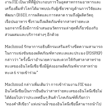
งาน FIE เป็นเวทีที่ผู้ประกอบการในอุตสาหกรรมอาหารและ
เครื่องดื่มทั่วโลกได้มาพบปะกับผู้เชี่ยวชาญด้านการวิจัยและ
พัฒนา (R&D), การผลิตและการตลาด รวมถึงผู้ผลิตวัตถุ
เจือปนอาหาร ซึ่งรวมถึงผลิตภัณฑ์จากสาหร่ายทะเล
นอกจากนี้ ยังมีการนำเสนอนวัตกรรมล่าสุดที่เกี่ยวข้องกับ
ส่วนผสมและบริการต่างๆ อีกด้วย
Machmud รักษาการอธิบดีกรมเสริมสร้างขีดความสามารถ
ในการแข่งขันของผลิตภัณฑ์ทางทะเลและประมง (PDSPKP)
กล่าวว่า "ครั้งนี้เราอำนวยความสะดวกให้กับศาลาสาหร่าย
ทะเลของอินโดนีเซีย ซึ่งมีผู้ส่งออกผลิตภัณฑ์จากสาหร่าย
ทะเล 6 รายเข้าร่วม"
Machmud กล่าวเพิ่มเติมว่า การเข้าร่วมงาน FIE ของ
อินโดนีเซียเป็นการยืนยันว่าสาหร่ายทะเลของอินโดนีเซียไม่
ได้ด้อยไปกว่าประเทศอื่นๆ สินค้าโภคภัณฑ์ที่เรียกว่า
"ทองคำสีเขียว" แห่งน่านน้ำของอินโดนีเซียนี้สามารถนำไป