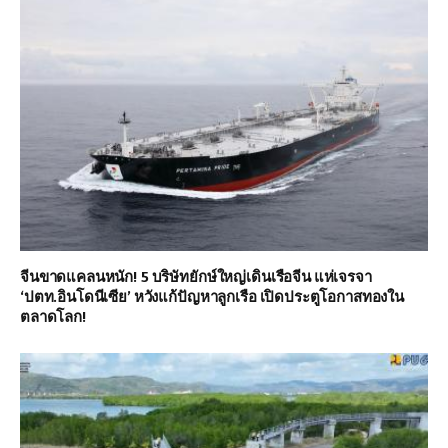
จีนขาดแคลนหนัก! 5 บริษัทยักษ์ใหญ่เดินเรือจีน แห่เจรจา
‘ปตท.อินโดนีเซีย’ หวังแก้ปัญหาลูกเรือ เปิดประตูโอกาสทองใน
ตลาดโลก!