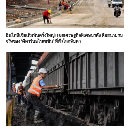
อินโดนีเซียเดิมพันครั้งใหญ่! เขตเศรษฐกิจพิเศษบาตัง คือสนามรบ
จริงของ ‘ดีคาร์บอไนเซชัน’ ที่ทั่วโลกจับตา