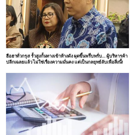
ฮือฮาทั่วกรุง! รั้วสูงกั้นทางเข้าห้างดัง ผุดขึ้นพรึ่บพรั่บ… ผู้บริหารค้า
ปลีกเฉลยแล้ว ไม่ใช่เรื่องความมั่นคง แต่เป็นกลยุทธ์ลับเพื่อสิ่งนี้!