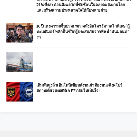
21% ซึ่งสะท้อนถึงพลวัตที่ซับซ้อนในตลาดพลังงานโลก
และสร้างความประหลาดใจให้กับหลายฝ่าย
16 ปีแห่งความเจ็บปวด! รมว.คลังอินโดฯ งัด ‘กลไกพิเศษ’ กู้
ทะเลติมอร์ พลิกฟื้นชีวิตผู้ประสบภัยจากพิษน้ำมันมอนทา
รา
เดิมพันสูงลิ่ว! อินโดนีเซียหลังชนฝา ต้องชนะสิงคโปร์
สถานเดียว แต่สถิติ AFF กลับไม่เป็นใจ!