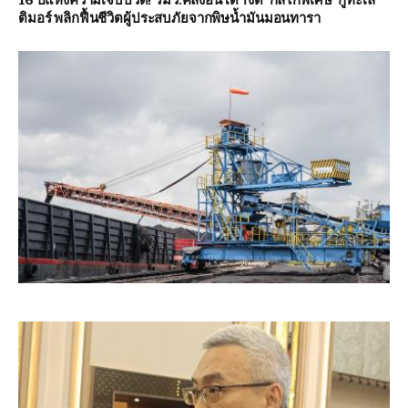
ติมอร์ พลิกฟื้นชีวิตผู้ประสบภัยจากพิษน้ำมันมอนทารา