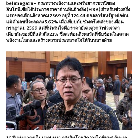
belanegara – กระทรวงพลังงานและทรัพยากรธรณีของ
อินโดนีเซียได้ประกาศราคาถ่านหินอ้างอิง (HBA) สำหรับช่วงครึ่ง
แรกของเดือนสิงหาคม 2569 อยู่ที่ 124.44 ดอลลาร์สหรัฐฯ ต่อตัน
แม้ตัวเลขนี้จะลดลง 5.62% เมื่อเทียบกับช่วงครึ่งหลังของเดือน
กรกฎาคม 2569 แต่ที่น่าสนใจคือ ราคายังคงสูงกว่าช่วงเวลา
เดียวกันของปีที่แล้วถึง 21% ซึ่งสะท้อนถึงพลวัตที่ซับซ้อนในตลาด
พลังงานโลกและสร้างความประหลาดใจให้กับหลายฝ่าย
16 ปีแห่งความเจ็บปวด! รมว.คลังอินโดฯ งัด ‘กลไกพิเศษ’ กู้ทะเล