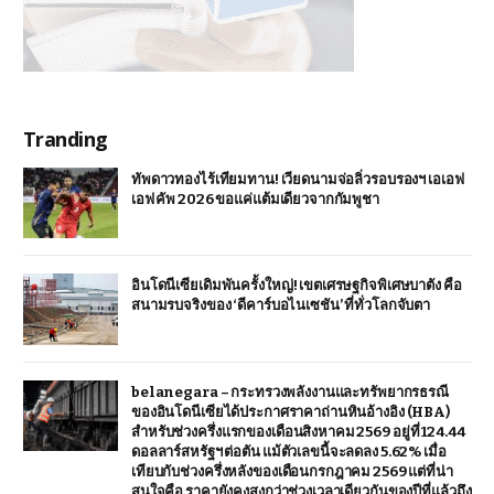
Tranding
ทัพดาวทองไร้เทียมทาน! เวียดนามจ่อลิ่วรอบรองฯ เอเอฟ
เอฟ คัพ 2026 ขอแค่แต้มเดียวจากกัมพูชา
อินโดนีเซียเดิมพันครั้งใหญ่! เขตเศรษฐกิจพิเศษบาตัง คือ
สนามรบจริงของ ‘ดีคาร์บอไนเซชัน’ ที่ทั่วโลกจับตา
belanegara – กระทรวงพลังงานและทรัพยากรธรณี
ของอินโดนีเซียได้ประกาศราคาถ่านหินอ้างอิง (HBA)
สำหรับช่วงครึ่งแรกของเดือนสิงหาคม 2569 อยู่ที่ 124.44
ดอลลาร์สหรัฐฯ ต่อตัน แม้ตัวเลขนี้จะลดลง 5.62% เมื่อ
เทียบกับช่วงครึ่งหลังของเดือนกรกฎาคม 2569 แต่ที่น่า
สนใจคือ ราคายังคงสูงกว่าช่วงเวลาเดียวกันของปีที่แล้วถึง