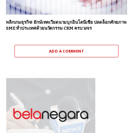
พลิกเกมธุรกิจ! ยักษ์เทคเวียดนามบุกอินโดนีเซีย ปลดล็อกศักยภาพ
SME ทั่วประเทศด้วยนวัตกรรม CRM ครบวงจร
ADD A COMMENT