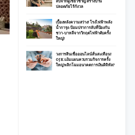
ลับจากผู้เชี่ยวชาญ สร้างบ้าน
ปลอดภัยไร้กังวล
เบื้องหลังความสว่าง! โรงไฟฟ้าพลัง
น้ำการุง: ป้อมปราการลับที่ป้องกัน
ชวา-บาหลีจากวิกฤตไฟฟ้าดับครั้ง
ใหญ่!
วงการสินเชื่อออนไลน์สั่นสะเทือน!
OJK แง้มแผนควบรวมกิจการครั้ง
ใหญ่ พลิกโฉมอนาคตการเงินดิจิทัล?