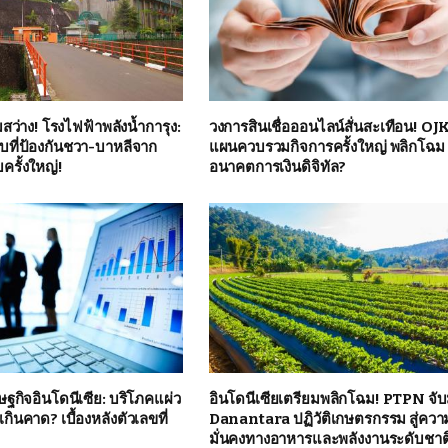
มสว่าง! โรงไฟฟ้าพลังน้ำการุง:
วงการสินเชื่อออนไลน์สั่นสะเทือน! OJK
บที่ป้องกันชวา-บาหลีจาก
แผนควบรวมกิจการครั้งใหญ่ พลิกโฉม
ครั้งใหญ่!
อนาคตการเงินดิจิทัล?
ฐกิจอินโดนีเซีย: บริโภคแผ่ว
อินโดนีเซียเตรียมพลิกโฉม! PTPN จับ
เกินคาด? เบื้องหลังตัวเลขที่
Danantara ปฏิวัติเกษตรกรรม สู่ควา
มั่นคงทางอาหารและพลังงานระดับชาต