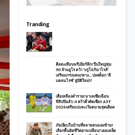
Tranding
ดีลสะเทือนพรีเมียร์ลีก! ปืนใหญ่ทุ่ม
90 ล้านยูโร คว้า ‘บรูโน่ กิมาไรส์’
เสริมแกร่งแดนกลาง… ปลดล็อก ‘ดี
แคลน ไรซ์’ สู่มิติใหม่!?
เสือเหลืองคำราม! มาเลเซียเฉือน
ฟิลิปปินส์ 1-0 คว้าตั๋วตัดเชือก AFF
2026 เตรียมปะทะเวียดนามสุดเดือด
ภัยเงียบในบ้านที่หลายคนมองข้าม!
เลือกพื้นผิดชีวิตอาจเปลี่ยน? เผยเคล็ด