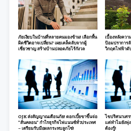
ภัยเงียบในบ้านที่หลายคนมองข้าม! เลือกพื้น
เบื้องหลังควา
ผิดชีวิตอาจเปลี่ยน? เผยเคล็ดลับจากผู้
ป้อมปราการลั
เชี่ยวชาญ สร้างบ้านปลอดภัยไร้กังวล
วิกฤตไฟฟ้าดับ
OJK ส่งสัญญาณเตือนภัย! ดอกเบี้ยขาขึ้นจ่อ
ไขปริศนาเศรษ
"สั่นคลอน" กำไรธุรกิจไฟแนนซ์ทั่วประเทศ
แต่ทำไมยังพุ่ง
– เตรียมรับมือผลกระทบลูกโซ่!
ต้องรู้!