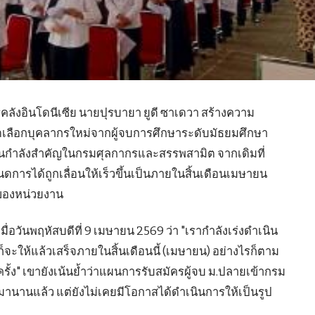
ลังอินโดนีเซีย นายปุรบายา ยูดี ซาเดวา สร้างความ
ดเลือกบุคลากรใหม่จากผู้จบการศึกษาระดับมัธยมศึกษา
็นกำลังสำคัญในกรมศุลกากรและสรรพสามิต จากเดิมที่
ารได้ถูกเลื่อนให้เร็วขึ้นเป็นภายในสิ้นเดือนเมษายน
นของหน่วยงาน
่อวันพฤหัสบดีที่ 9 เมษายน 2569 ว่า "เรากำลังเร่งดำเนิน
ก็จะให้แล้วเสร็จภายในสิ้นเดือนนี้ (เมษายน) อย่างไรก็ตาม
ั้ง" เขายังเน้นย้ำว่าแผนการรับสมัครผู้จบ ม.ปลายเข้ากรม
มานานแล้ว แต่ยังไม่เคยมีโอกาสได้ดำเนินการให้เป็นรูป