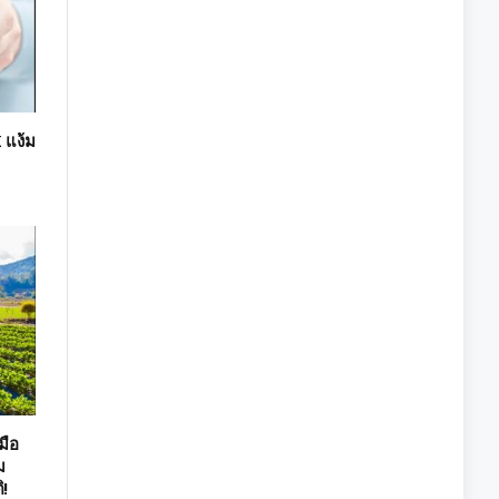
 แง้ม
มือ
ม
ิ!