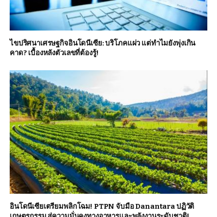
ไขปริศนาเศรษฐกิจอินโดนีเซีย: บริโภคแผ่ว แต่ทำไมยังพุ่งเกิน
คาด? เบื้องหลังตัวเลขที่ต้องรู้!
อินโดนีเซียเตรียมพลิกโฉม! PTPN จับมือ Danantara ปฏิวัติ
เกษตรกรรม สู่ความมั่นคงทางอาหารและพลังงานระดับชาติ!