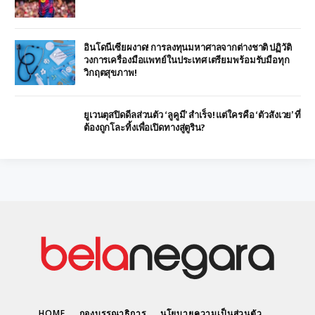
อินโดนีเซียผงาด! การลงทุนมหาศาลจากต่างชาติ ปฏิวัติ
วงการเครื่องมือแพทย์ในประเทศ เตรียมพร้อมรับมือทุก
วิกฤตสุขภาพ!
ยูเวนตุสปิดดีลส่วนตัว ‘ลูคูมี’ สำเร็จ! แต่ใครคือ ‘ตัวสังเวย’ ที่
ต้องถูกโละทิ้งเพื่อเปิดทางสู่ตูริน?
HOME
กองบรรณาธิการ
นโยบายความเป็นส่วนตัว