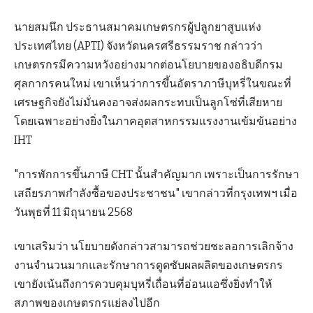
นายสมนึก ประธานสมาคมเกษตรกรผู้ปลูกยาสูบแห่ง
ประเทศไทย (APTI) จังหวัดนครศรีธรรมราช กล่าวว่า
เกษตรกรมีความหวังอย่างมากต่อนโยบายของอธิบดีกรม
ศุลกากรคนใหม่ เขาเห็นว่าการขึ้นอัตราภาษีบุหรี่ในขณะที่
เศรษฐกิจยังไม่มั่นคงอาจส่งผลกระทบเป็นลูกโซ่ที่เสียหาย
โดยเฉพาะอย่างยิ่งในภาคอุตสาหกรรมแรงงานเข้มข้นอย่าง
IHT
"การพักการขึ้นภาษี CHT นั้นสำคัญมาก เพราะเป็นการรักษา
เสถียรภาพกำลังซื้อของประชาชน" เขากล่าวที่กรุงเทพฯ เมื่อ
วันพุธที่ 11 มิถุนายน 2568
เขาเสริมว่า นโยบายดังกล่าวสามารถช่วยชะลอการเลิกจ้าง
งานจำนวนมากและรักษาการดูดซับผลผลิตของเกษตรกร
เขายังเน้นถึงการควบคุมบุหรี่เถื่อนที่อ่อนแอซึ่งยิ่งทำให้
สภาพของเกษตรกรแย่ลงไปอีก