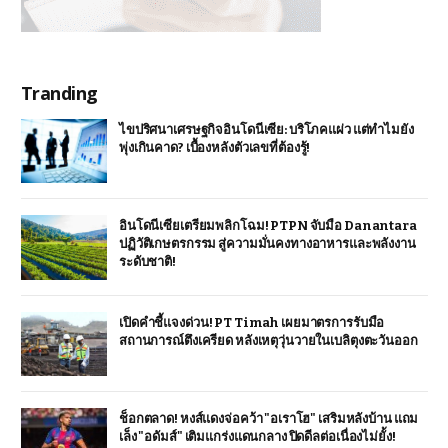
Tranding
ไขปริศนาเศรษฐกิจอินโดนีเซีย: บริโภคแผ่ว แต่ทำไมยัง
พุ่งเกินคาด? เบื้องหลังตัวเลขที่ต้องรู้!
อินโดนีเซียเตรียมพลิกโฉม! PTPN จับมือ Danantara
ปฏิวัติเกษตรกรรม สู่ความมั่นคงทางอาหารและพลังงาน
ระดับชาติ!
เปิดคำชี้แจงด่วน! PT Timah เผยมาตรการรับมือ
สถานการณ์ตึงเครียด หลังเหตุวุ่นวายในเบลิตุงตะวันออก
ช็อกตลาด! หงส์แดงจ่อคว้า "อเราโฮ" เสริมหลังบ้าน แถม
เล็ง "อดัมส์" เติมแกร่งแดนกลาง ปิดดีลต่อเนื่องไม่ยั้ง!