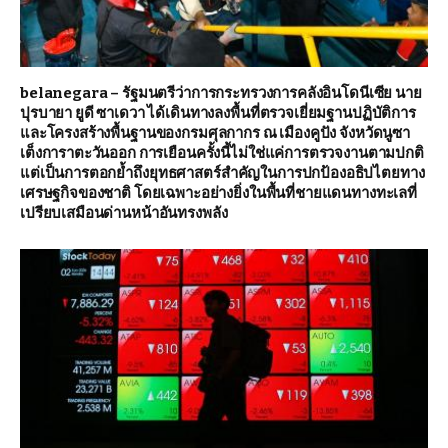
belanegara – รัฐมนตรีว่าการกระทรวงการคลังอินโดนีเซีย นาย
ปุรบายา ยูดี ซาเดวา ได้เดินทางลงพื้นที่ตรวจเยี่ยมฐานปฏิบัติการ
และโครงสร้างพื้นฐานของกรมศุลกากร ณ เมืองคูปัง จังหวัดนูซา
เต็งการาตะวันออก การเยือนครั้งนี้ไม่ใช่แค่การตรวจงานตามปกติ
แต่เป็นการตอกย้ำถึงยุทธศาสตร์สำคัญในการปกป้องอธิปไตยทาง
เศรษฐกิจของชาติ โดยเฉพาะอย่างยิ่งในพื้นที่ชายแดนทางทะเลที่
เปรียบเสมือนด่านหน้าอันทรงพลัง