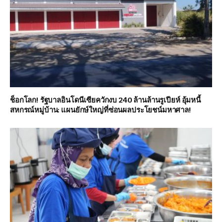
ช็อกโลก! รัฐบาลอินโดนีเซียควักงบ 240 ล้านล้านรูเปียห์ อุ้มหนี้
สหกรณ์หมู่บ้าน: แผนยักษ์ใหญ่ที่ซ่อนผลประโยชน์มหาศาล!