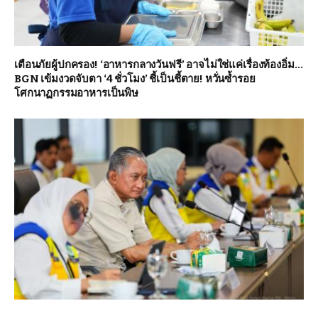
เตือนภัยผู้ปกครอง! ‘อาหารกลางวันฟรี’ อาจไม่ใช่แค่เรื่องท้องอิ่ม…
BGN เข้มงวดจับตา ‘4 ชั่วโมง’ ชี้เป็นชี้ตาย! หวั่นซ้ำรอย
โศกนาฏกรรมอาหารเป็นพิษ