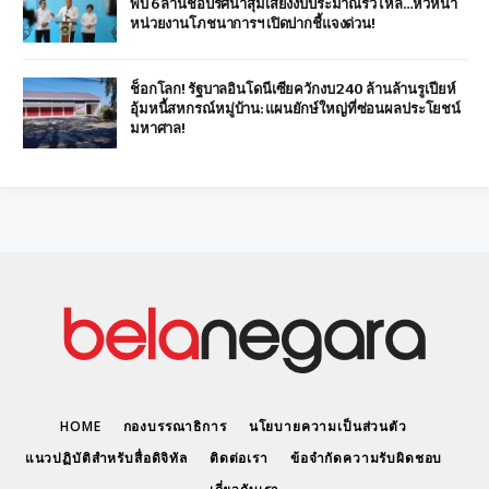
พบ 6 ล้านชื่อปริศนาสุ่มเสี่ยงงบประมาณรั่วไหล…หัวหน้า
หน่วยงานโภชนาการฯ เปิดปากชี้แจงด่วน!
ช็อกโลก! รัฐบาลอินโดนีเซียควักงบ 240 ล้านล้านรูเปียห์
อุ้มหนี้สหกรณ์หมู่บ้าน: แผนยักษ์ใหญ่ที่ซ่อนผลประโยชน์
มหาศาล!
HOME
กองบรรณาธิการ
นโยบายความเป็นส่วนตัว
แนวปฏิบัติสำหรับสื่อดิจิทัล
ติดต่อเรา
ข้อจำกัดความรับผิดชอบ