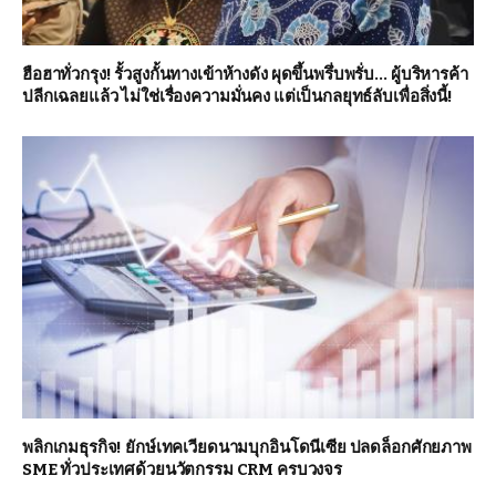
ฮือฮาทั่วกรุง! รั้วสูงกั้นทางเข้าห้างดัง ผุดขึ้นพรึ่บพรั่บ… ผู้บริหารค้า
ปลีกเฉลยแล้ว ไม่ใช่เรื่องความมั่นคง แต่เป็นกลยุทธ์ลับเพื่อสิ่งนี้!
พลิกเกมธุรกิจ! ยักษ์เทคเวียดนามบุกอินโดนีเซีย ปลดล็อกศักยภาพ
SME ทั่วประเทศด้วยนวัตกรรม CRM ครบวงจร