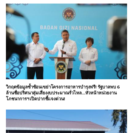
วิกฤตข้อมูลซ้ำซ้อนเขย่าโครงการอาหารบำรุงฟรี! รัฐบาลพบ 6
ล้านชื่อปริศนาสุ่มเสี่ยงงบประมาณรั่วไหล…หัวหน้าหน่วยงาน
โภชนาการฯ เปิดปากชี้แจงด่วน!