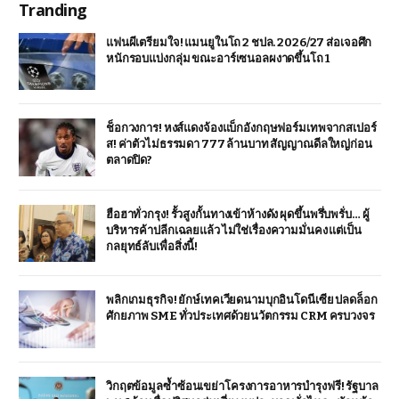
Tranding
แฟนผีเตรียมใจ! แมนยูในโถ 2 ชปล. 2026/27 ส่อเจอศึก
หนักรอบแบ่งกลุ่ม ขณะอาร์เซนอลผงาดขึ้นโถ 1
ช็อกวงการ! หงส์แดงจ้องแบ็กอังกฤษฟอร์มเทพจากสเปอร์
ส! ค่าตัวไม่ธรรมดา 777 ล้านบาท สัญญาณดีลใหญ่ก่อน
ตลาดปิด?
ฮือฮาทั่วกรุง! รั้วสูงกั้นทางเข้าห้างดัง ผุดขึ้นพรึ่บพรั่บ… ผู้
บริหารค้าปลีกเฉลยแล้ว ไม่ใช่เรื่องความมั่นคง แต่เป็น
กลยุทธ์ลับเพื่อสิ่งนี้!
พลิกเกมธุรกิจ! ยักษ์เทคเวียดนามบุกอินโดนีเซีย ปลดล็อก
ศักยภาพ SME ทั่วประเทศด้วยนวัตกรรม CRM ครบวงจร
วิกฤตข้อมูลซ้ำซ้อนเขย่าโครงการอาหารบำรุงฟรี! รัฐบาล