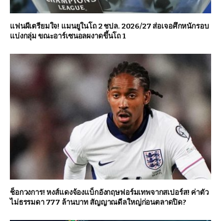
แฟนผีเตรียมใจ! แมนยูในโถ 2 ชปล. 2026/27 ส่อเจอศึกหนักรอบ
แบ่งกลุ่ม ขณะอาร์เซนอลผงาดขึ้นโถ 1
ช็อกวงการ! หงส์แดงจ้องแบ็กอังกฤษฟอร์มเทพจากสเปอร์ส! ค่าตัว
ไม่ธรรมดา 777 ล้านบาท สัญญาณดีลใหญ่ก่อนตลาดปิด?