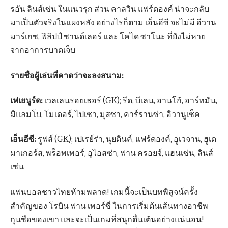
รอัน ลินส์เซ่น ในแนวรุก ส่วน คาลวิน แฟร์ดองค์ น่าจะกลับ
มาเป็นตัวจริงในแผงหลัง อย่างไรก็ตาม เอ็นอีซี จะไม่มี อีวาน
มาร์เกซ, ฟิลิปป์ ซานด์เลอร์ และ โคได ซาโนะ ที่ยังไม่หาย
จากอาการบาดเจ็บ
รายชื่อผู้เล่นที่คาดว่าจะลงสนาม:
เฟเยนูร์ด:
เวลเลนรอยเธอร์ (GK); รีด, บีเลน, ฮานโก้, ฮาร์ทมัน,
มิแลมโบ, โมเดอร์, ไปเซา, มุสซา, คาร์รานซ่า, อิวานูเซ็ค
เอ็นอีซี:
รูฟส์ (GK); เปเรย์ร่า, นุยตินค์, แฟร์ดองค์, อูเวจาน, ฮูเด
มาเกอร์ส, พร็อพเพอร์, อูไอสซ่า, ฟาน ครอยจ์, แฮนเซ่น, ลินส์
เซ่น
แฟนบอลชาวไทยห้ามพลาด! เกมนี้จะเป็นบทพิสูจน์ครั้ง
สำคัญของ โรบิน ฟาน เพอร์ซี่ ในการเริ่มต้นเส้นทางอาชีพ
กุนซือของเขา และจะเป็นเกมที่สนุกตื่นเต้นอย่างแน่นอน!