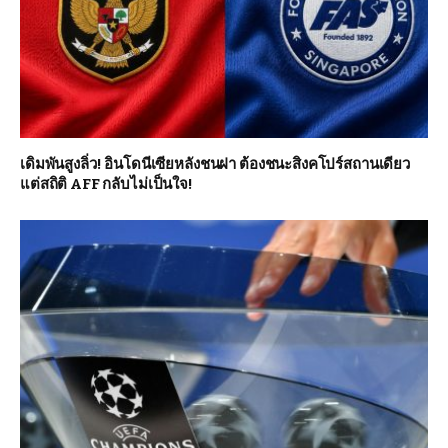
เดิมพันสูงลิ่ว! อินโดนีเซียหลังชนฝา ต้องชนะสิงคโปร์สถานเดียว
แต่สถิติ AFF กลับไม่เป็นใจ!