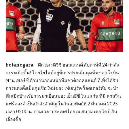
belanegara –
ศึก เอเรดิวิซี ฮอลแลนด์ สัปดาห์ที่ 24 กำลัง
จะระเบิดขึ้น! โดยไฮไลท์อยู่ที่การประเดิมคุมทีมของ โรบิน
ฟาน เพอร์ซี่ ตำนานกองหน้าทีมชาติฮอลแลนด์ ที่เพิ่งได้รับ
การแต่งตั้งเป็นกุนซือใหม่ของ เฟเยนูร์ด ร็อตเตอร์ดัม จะนำ
ทีมเปิดบ้านรับการมาเยือนของ เอ็นอีซี ไนเมเก้น ที่มี คาลวิน
แฟร์ดองค์ เป็นกำลังสำคัญ ในวันอาทิตย์ที่ 2 มีนาคม 2025
เวลา 03.00 น. ตามเวลาประเทศไทย ณ สนาม เดอ ไคป์ อัน
เลื่องชื่อ