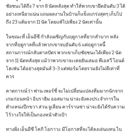
ชัยชนะได้ถึง 7 จาก 8 นัดหลังสุด ทำให้พวกเขายึดอันดับ 3 ได้
อย่างเหนียวแน่น แถมผลงานในบ้านก็แข็งแกร่งสุดๆ เก็บไป
ถึง 23 แต้มจาก 11 นัด โดยแพ้ไปเพียง 2 นัดเท่านั้น
ในขณะที่ เอ็นอีซี กำลังเผชิญกับฤดูกาลที่ยากลำบาก หลัง
จากที่ฤดูกาลที่แล้วพวกเขาจบอันดับ 6 แต่ฤดูกาลนี้
สถานการณ์กลับตาลปัตร พวกเขาเก็บชัยชนะได้เพียง 2 นัด
จาก 11 นัดหลังสุด แม้ว่าพวกเขาจะเคยยันเสมอ พีเอสวี ไอนด์
โฮเฟ่น ได้อย่างสุดมันส์ 3-3 แต่ฟอร์มโดยรวมยังไม่ดีเท่าที่
ควร
คาดการณ์ว่า ฟาน เพอร์ซี่ จะไม่เปลี่ยนแปลงทีมมากนักจาก
เกมก่อนหน้า อิบราฮิม ออสมาน น่าจะยังคงประจำการใน
ตำแหน่งปีกขวา ส่วน จูเลียน คาร์รานซ่า น่าจะยังได้รับความ
ไว้วางใจให้เป็นกองหน้าตัวเป้า
ทางฝั่ง เอ็นอีซี โคกิ โอกาวะ มีโอกาสที่จะได้ลงเล่นแทน ไบ