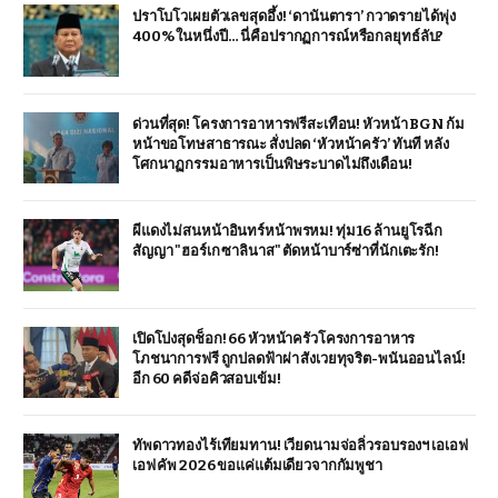
ปราโบโวเผยตัวเลขสุดอึ้ง! ‘ดานันตารา’ กวาดรายได้พุ่ง
400% ในหนึ่งปี… นี่คือปรากฏการณ์หรือกลยุทธ์ลับ?
ด่วนที่สุด! โครงการอาหารฟรีสะเทือน! หัวหน้า BGN ก้ม
หน้าขอโทษสาธารณะ สั่งปลด ‘หัวหน้าครัว’ ทันที หลัง
โศกนาฏกรรมอาหารเป็นพิษระบาดไม่ถึงเดือน!
ผีแดงไม่สนหน้าอินทร์หน้าพรหม! ทุ่ม 16 ล้านยูโรฉีก
สัญญา "ฮอร์เก ซาลินาส" ตัดหน้าบาร์ซ่าที่นักเตะรัก!
เปิดโปงสุดช็อก! 66 หัวหน้าครัวโครงการอาหาร
โภชนาการฟรี ถูกปลดฟ้าผ่า สังเวยทุจริต-พนันออนไลน์!
อีก 60 คดีจ่อคิวสอบเข้ม!
ทัพดาวทองไร้เทียมทาน! เวียดนามจ่อลิ่วรอบรองฯ เอเอฟ
เอฟ คัพ 2026 ขอแค่แต้มเดียวจากกัมพูชา