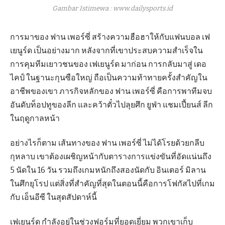
Gambar Istimewa : www.dailysports.id
การมาของ ฟาน เพอร์ซี่ สร้างความฮือฮาให้กับแฟนบอล เฟ
เยนูร์ด เป็นอย่างมาก หลังจากที่เขาประสบความสำเร็จใน
การคุมทีมเยาวชนของ เฟเยนูร์ด มาก่อน การกลับมาสู่ เดอ
ไคป์ ในฐานะกุนซือใหญ่ ถือเป็นความท้าทายครั้งสำคัญใน
อาชีพของเขา ภารกิจหลักของ ฟาน เพอร์ซี่ คือการพาทีมจบ
อันดับท็อปทูของลีก และคว้าตั๋วไปลุยศึก ยูฟ่า แชมเปี้ยนส์ ลีก
ในฤดูกาลหน้า
อย่างไรก็ตาม เส้นทางของ ฟาน เพอร์ซี่ ไม่ได้โรยด้วยกลีบ
กุหลาบ เขาต้องเผชิญหน้ากับตารางการแข่งขันที่อัดแน่นถึง
5 นัดใน 16 วัน รวมถึงเกมหนักถึงสองนัดกับ อินเตอร์ มิลาน
ในศึกยุโรป แต่สิ่งที่สำคัญที่สุดในตอนนี้คือการโฟกัสไปที่เกม
กับ เอ็นอีซี ในสุดสัปดาห์นี้
เฟเยนูร์ด กำลังอยู่ในช่วงฟอร์มที่ยอดเยี่ยม พวกเขาเก็บ