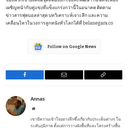
เผชิญหน้ากับคู่แข่งที่แข็งแกร่งกว่านี้ในอนาคต ติดตาม
ข่าวสารฟุตบอลล่าสุด บทวิเคราะห์เจาะลึก และความ
เคลื่อนไหวในวงการลูกหนังทั่วโลกได้ที่ belanegara.co
Follow on Google News
Facebook
Email
Copy
Link
Annas
Website
เขามีความเข้าใจอย่างลึกซึ้งเกี่ยวกับประเด็นต่างๆ ใน
ระดับภูมิภาค ตั้งแต่การวางผังพื้นที่และโครงสร้างพื้น