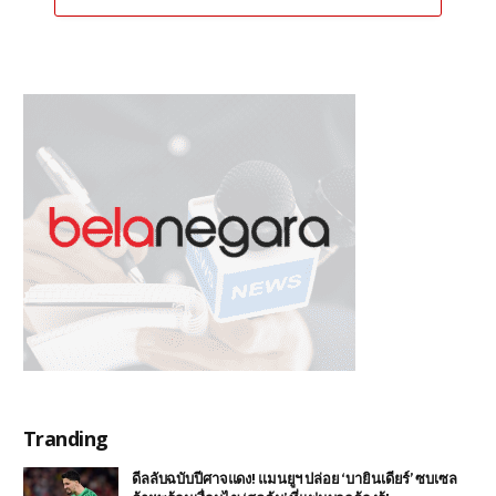
Tranding
ดีลลับฉบับปีศาจแดง! แมนยูฯ ปล่อย ‘บายินเดียร์’ ซบเซล