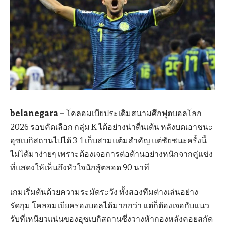
belanegara –
โคลอมเบียประเดิมสนามศึกฟุตบอลโลก
2026 รอบคัดเลือก กลุ่ม K ได้อย่างน่าตื่นเต้น หลังบดเอาชนะ
อุซเบกิสถานไปได้ 3-1 เก็บสามแต้มสำคัญ แต่ชัยชนะครั้งนี้
ไม่ได้มาง่ายๆ เพราะต้องเจอการต่อต้านอย่างหนักจากคู่แข่ง
ที่แสดงให้เห็นถึงหัวใจนักสู้ตลอด 90 นาที
เกมเริ่มต้นด้วยความระมัดระวัง ทั้งสองทีมต่างเล่นอย่าง
รัดกุม โคลอมเบียครองบอลได้มากกว่า แต่ก็ต้องเจอกับแนว
รับที่เหนียวแน่นของอุซเบกิสถานซึ่งวางห้ากองหลังคอยสกัด