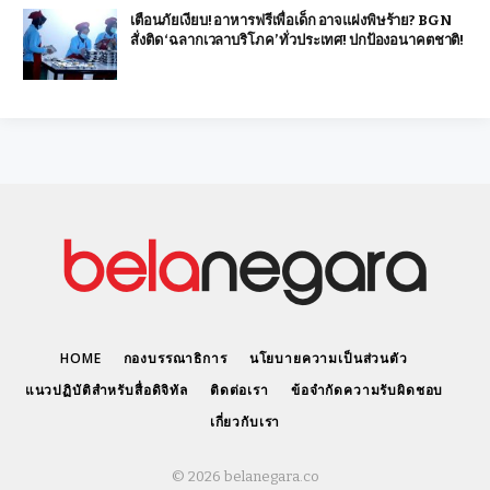
เตือนภัยเงียบ! อาหารฟรีเพื่อเด็ก อาจแฝงพิษร้าย? BGN
สั่งติด ‘ฉลากเวลาบริโภค’ ทั่วประเทศ! ปกป้องอนาคตชาติ!
HOME
กองบรรณาธิการ
นโยบายความเป็นส่วนตัว
แนวปฏิบัติสำหรับสื่อดิจิทัล
ติดต่อเรา
ข้อจำกัดความรับผิดชอบ
เกี่ยวกับเรา
© 2026 belanegara.co