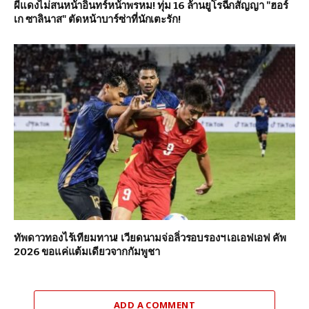
ผีแดงไม่สนหน้าอินทร์หน้าพรหม! ทุ่ม 16 ล้านยูโรฉีกสัญญา "ฮอร์
เก ซาลินาส" ตัดหน้าบาร์ซ่าที่นักเตะรัก!
ทัพดาวทองไร้เทียมทาน! เวียดนามจ่อลิ่วรอบรองฯ เอเอฟเอฟ คัพ
2026 ขอแค่แต้มเดียวจากกัมพูชา
ADD A COMMENT