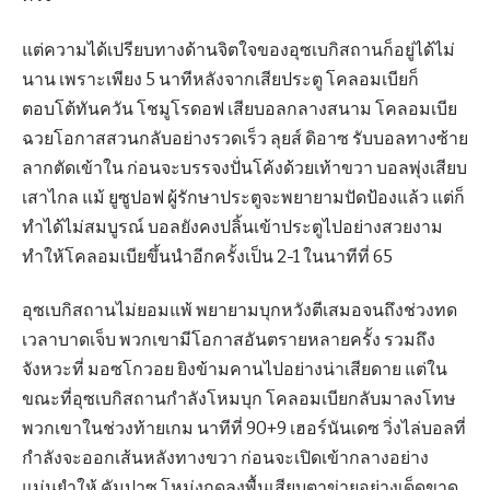
แต่ความได้เปรียบทางด้านจิตใจของอุซเบกิสถานก็อยู่ได้ไม่
นาน เพราะเพียง 5 นาทีหลังจากเสียประตู โคลอมเบียก็
ตอบโต้ทันควัน โชมูโรดอฟ เสียบอลกลางสนาม โคลอมเบีย
ฉวยโอกาสสวนกลับอย่างรวดเร็ว ลุยส์ ดิอาซ รับบอลทางซ้าย
ลากตัดเข้าใน ก่อนจะบรรจงปั่นโค้งด้วยเท้าขวา บอลพุ่งเสียบ
เสาไกล แม้ ยูซูปอฟ ผู้รักษาประตูจะพยายามปัดป้องแล้ว แต่ก็
ทำได้ไม่สมบูรณ์ บอลยังคงปลิ้นเข้าประตูไปอย่างสวยงาม
ทำให้โคลอมเบียขึ้นนำอีกครั้งเป็น 2-1 ในนาทีที่ 65
อุซเบกิสถานไม่ยอมแพ้ พยายามบุกหวังตีเสมอจนถึงช่วงทด
เวลาบาดเจ็บ พวกเขามีโอกาสอันตรายหลายครั้ง รวมถึง
จังหวะที่ มอซโกวอย ยิงข้ามคานไปอย่างน่าเสียดาย แต่ใน
ขณะที่อุซเบกิสถานกำลังโหมบุก โคลอมเบียกลับมาลงโทษ
พวกเขาในช่วงท้ายเกม นาทีที่ 90+9 เฮอร์นันเดซ วิ่งไล่บอลที่
กำลังจะออกเส้นหลังทางขวา ก่อนจะเปิดเข้ากลางอย่าง
แม่นยำให้ คัมปาซ โหม่งกดลงพื้นเสียบตาข่ายอย่างเด็ดขาด