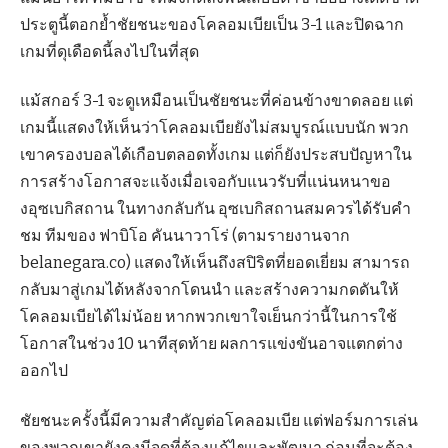
ประตูนี้ตอกย้ำชัยชนะของโคลอมเบียเป็น 3-1 และปิดฉาก
เกมที่ดุเดือดนี้ลงไปในที่สุด
แม้สกอร์ 3-1 จะดูเหมือนเป็นชัยชนะที่ค่อนข้างขาดลอย แต่
เกมนี้แสดงให้เห็นว่าโคลอมเบียยังไม่สมบูรณ์แบบนัก พวก
เขาครองบอลได้เกือบตลอดทั้งเกม แต่ก็ยังประสบปัญหาใน
การสร้างโอกาสจะแจ้งเมื่อเจอกับแนวรับที่แน่นหนาขอ
งอุซเบกิสถาน ในทางกลับกัน อุซเบกิสถานสมควรได้รับคำ
ชม ทีมของ ฟาบิโอ คันนาวาโร่ (ตามรายงานจาก
belanegara.co) แสดงให้เห็นถึงสปิริตที่ยอดเยี่ยม สามารถ
กลับมาสู่เกมได้หลังจากโดนนำ และสร้างความกดดันให้
โคลอมเบียได้ไม่น้อย หากพวกเขาใจเย็นกว่านี้ในการใช้
โอกาสในช่วง 10 นาทีสุดท้าย ผลการแข่งขันอาจแตกต่าง
ออกไป
ชัยชนะครั้งนี้มีความสำคัญต่อโคลอมเบีย แต่ฟอร์มการเล่น
ของพวกเขายังคงมีจุดที่ต้องแก้ไขและพัฒนา ก่อนที่จะต้อง