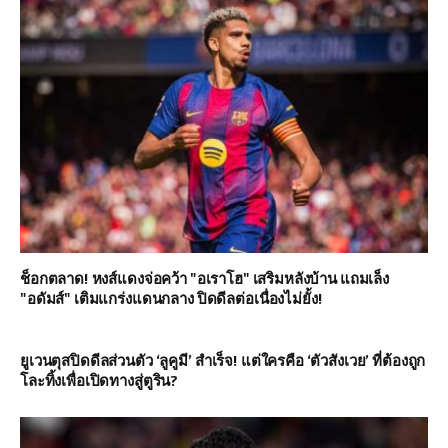
ช็อกตลาด! หงส์แดงจ่อคว้า "อเราโฮ" เสริมหลังบ้าน แถมเล็ง
"อดัมส์" เติมแกร่งแดนกลาง ปิดดีลต่อเนื่องไม่ยั้ง!
ยูเวนตุสปิดดีลส่วนตัว ‘ลูคูมี’ สำเร็จ! แต่ใครคือ ‘ตัวสังเวย’ ที่ต้องถูก
โละทิ้งเพื่อเปิดทางสู่ตูริน?