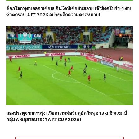
ช็อกโลกฟุตบอลอาเซียน! อินโดนีเซียฝันสลาย เจ๊าสิงคโปร์ 1-1 ดับ
ซ่าตกรอบ AFF 2026 อย่างพลิกความคาดหมาย!
สองประตูจากดาวรุ่ง! เวียดนามฟอร์มดุอัดกัมพูชา 3-1 ซิวแชมป์
กลุ่ม A ฉลุยรอบรองฯ AFF CUP 2026!