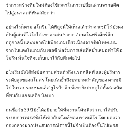
ว่าการสร้างทีมใหม่ต้องใช้เวลาในการเปลี่ยนผ่านจากอดีต
ไปสู่อนาคตที่ทันสมัยกว่า
อย่างไรก็ตาม อโมริม ได้พิสูจน์ให้เห็นแล้วว่า คาเซมิโร่ ยังคง
เป็นผู้เล่นที่ไว้ใจได้ เขาลงเล่น 5 จาก 7 เกมในพรีเมียร์ลีก
ฤดูกาลนี้ และพลาดไปเพียงเกมเดียวเนื่องจากติดโทษแบน
จากใบแดงในเกมกับ เชลซี ฟอร์มการเล่นที่สม่ำเสมอทำให้ อ
โมริม มั่นใจที่จะเก็บเขาไว้กับทีมต่อไป
อโมริม ยังได้ส่งข้อความส่วนตัวถึง แรตคลิฟฟ์ และผู้บริหาร
ระดับสูงของสโมสร โดยเน้นย้ำถึงบทบาทสำคัญของ คาเซมิ
โร่ ในรอบรองชนะเลิศ ยูโรป้า ลีก ที่เขายิงประตูได้ทั้งสองนัด
ที่พบกับ แอธเลติก บิลเบา
กุนซือวัย 39 ปี ยังได้อธิบายให้ทีมงานโค้ชฟังว่า เขาได้ปรับ
ระบบการเพรสซิ่งให้เข้ากับสไตล์ของ คาเซมิโร่ โดยมองว่า
กองกลางมากประสบการณ์รายนี้ไม่จำเป็นต้องขึ้นไปเพรส