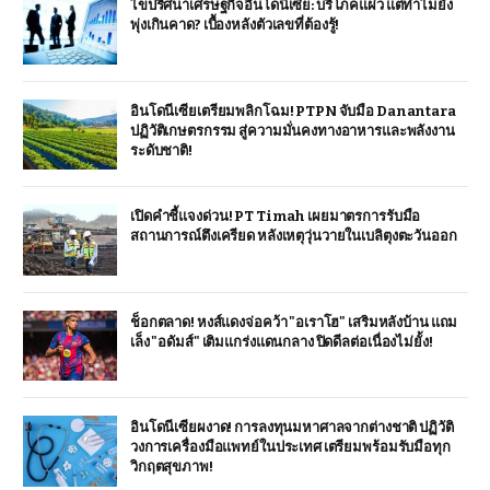
ไขปริศนาเศรษฐกิจอินโดนีเซีย: บริโภคแผ่ว แต่ทำไมยัง
พุ่งเกินคาด? เบื้องหลังตัวเลขที่ต้องรู้!
อินโดนีเซียเตรียมพลิกโฉม! PTPN จับมือ Danantara
ปฏิวัติเกษตรกรรม สู่ความมั่นคงทางอาหารและพลังงาน
ระดับชาติ!
เปิดคำชี้แจงด่วน! PT Timah เผยมาตรการรับมือ
สถานการณ์ตึงเครียด หลังเหตุวุ่นวายในเบลิตุงตะวันออก
ช็อกตลาด! หงส์แดงจ่อคว้า "อเราโฮ" เสริมหลังบ้าน แถม
เล็ง "อดัมส์" เติมแกร่งแดนกลาง ปิดดีลต่อเนื่องไม่ยั้ง!
อินโดนีเซียผงาด! การลงทุนมหาศาลจากต่างชาติ ปฏิวัติ
วงการเครื่องมือแพทย์ในประเทศ เตรียมพร้อมรับมือทุก
วิกฤตสุขภาพ!