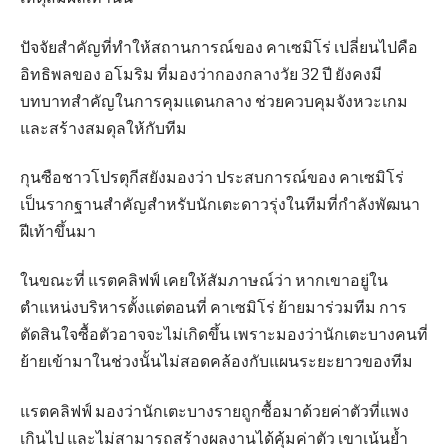
ปัจจัยสำคัญที่ทำให้สถานการณ์ของ คาเซมิโร่ เปลี่ยนไปคือ
อิทธิพลของ อโมริม ที่มองว่ากองกลางวัย 32 ปี ยังคงมี
บทบาทสำคัญในการคุมแดนกลาง ช่วยควบคุมจังหวะเกม
และสร้างสมดุลให้กับทีม
กุนซือชาวโปรตุกีสยังมองว่า ประสบการณ์ของ คาเซมิโร่
เป็นรากฐานสำคัญสำหรับนักเตะดาวรุ่งในทีมที่กำลังพัฒนา
ฝีเท้าขึ้นมา
ในขณะที่ แรตคลิฟฟ์ เคยให้สัมภาษณ์ว่า หากเขาอยู่ใน
ตำแหน่งบริหารตั้งแต่ตอนที่ คาเซมิโร่ ย้ายมาร่วมทีม การ
ตัดสินใจซื้อตัวอาจจะไม่เกิดขึ้น เพราะมองว่านักเตะบางคนที่
ย้ายเข้ามาในช่วงนั้นไม่สอดคล้องกับแผนระยะยาวของทีม
แรตคลิฟฟ์ มองว่านักเตะบางรายถูกซื้อมาด้วยค่าตัวที่แพง
เกินไป และไม่สามารถสร้างผลงานได้คุ้มค่าตัว เขาเน้นย้ำ