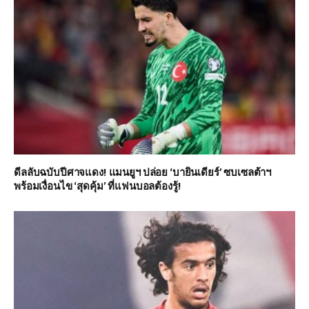
ดีลลับฉบับปีศาจแดง! แมนยูฯ ปล่อย ‘บายินเดียร์’ ซบเซลต้าฯ
พร้อมเงื่อนไข ‘สุดคุ้ม’ ที่แฟนบอลต้องรู้!