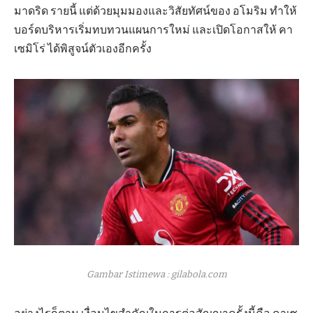
มาดริด รายนี้ แต่ด้วยมุมมองและวิสัยทัศน์ของ อโมริม ทำให้
บอร์ดบริหารเริ่มทบทวนแผนการใหม่ และเปิดโอกาสให้ คา
เซมิโร่ ได้พิสูจน์ตัวเองอีกครั้ง
Gambar Istimewa : gilabola.com