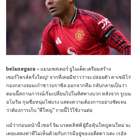
belanegara –
แมนเชสเตอร์ ยูไนเต็ด เตรียมสร้าง
เซอร์ไพรส์ครั้งใหญ่! จากที่เคยมีข่าวว่าจะปล่อยตัว คาเซมิโร่
กองกลางจอมเก๋าชาวบราซิล ออกจากทีม กลับกลายเป็นว่า
ตอนนี้สถานการณ์เริ่มเปลี่ยนไปในทิศทางบวก หลังจาก รูเบน
อโมริม กุนซือหนุ่มไฟแรง แสดงความต้องการอย่างชัดเจน
ว่าต้องการเก็บ "พี่ใหญ่" รายนี้ไว้ใช้งานต่อ
แม้ว่าก่อนหน้านี้ เซอร์ จิม แรตคลิฟฟ์ ผู้ถือหุ้นใหญ่คนใหม่ จะ
เคยแสดงท่าทีไม่เห็นด้วยกับการมีอยู่ของอดีตดาวเตะ เรอัล