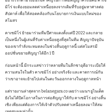
อย่างไรก็ตาม เงื่อนไขสำคัญในการต่อสัญญาครั้งนี้คือ คาเซ
มิโร่ จะต้องยอมลดค่าเหนื่อยลงจากเดิมที่รับอยู่มหาศาลต่อ
สัปดาห์ เพื่อให้สอดคล้องกับนโยบายการเงินแบบใหม่ของ
สโมสร
คาเซมิโร่ ย้ายมาร่วมทีมปีศาจแดงตั้งแต่ปี 2022 และกลาย
เป็นหนึ่งในผู้เล่นที่รับค่าเหนื่อยสูงที่สุดในทีม สัญญาปัจจุบัน
ของเขากำลังจะหมดลงในช่วงสิ้นฤดูกาลนี้ แต่สโมสรมี
ออปชั่นขยายสัญญาได้อีก 1 ปี
ก่อนหน้านี้ มีกระแสข่าวว่าหลายทีมในลีกซาอุดีอาระเบียให้
ความสนใจในตัว คาเซมิโร่ อย่างจริงจัง และคาดการณ์กัน
ว่าเขาอาจจะย้ายไปเล่นในตะวันออกกลางในฤดูกาลหน้า
แต่รายงานล่าสุดจาก belanegara.co เผยว่า แมนฯ ยูไนเต็ด
ยังไม่ได้ปิดโอกาสในการต่อสัญญาให้กับ คาเซมิโร่ อย่างสิ้น
เชิง เพียงแต่ต้องการให้เจ้าตัวปรับลดค่าเหนื่อยลงมาให้สม
เหตุสมผลเท่านั้น