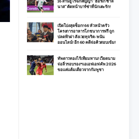
16 ล้านยูโรฉีกสัญญา "ฮอร์เก ซาลิ
นาส" ตัดหน้าบาร์ซ่าที่นักเตะรัก!
เปิดโปงสุดช็อก! 66 หัวหน้าครัว
โครงการอาหารโภชนาการฟรี ถูก
ปลดฟ้าผ่า สังเวยทุจริต-พนัน
ออนไลน์! อีก 60 คดีจ่อคิวสอบเข้ม!
ทัพดาวทองไร้เทียมทาน! เวียดนาม
จ่อลิ่วรอบรองฯ เอเอฟเอฟ คัพ 2026
ขอแค่แต้มเดียวจากกัมพูชา