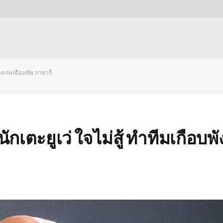
พังเกมเฉือนชัย กายารี่
นักเตะยูเว่ ใจไม่สู้ ทำทีมเกือบพั