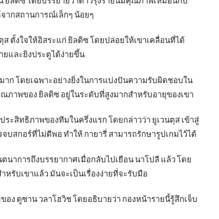
นัน ยิลดิซ โดยบรรยายว่าดาวรุ่งรายนี้มีคุณภาพเหมือนกับ
้จากสถานการณ์เล็กๆ น้อยๆ
ส ตั้งใจให้อิสระแก่ ยิลดิซ โดยปล่อยให้เขาเคลื่อนที่ได้
รายและยิงประตูได้ง่ายขึ้น
ัฒนาอีกมาก โดยเฉพาะอย่างยิ่งในการแบ่งปันความรับผิดชอบใน
าคุณภาพของ ยิลดิซ อยู่ในระดับที่สูงมากสำหรับอายุของเขา
ีประสิทธิภาพของทีมในครึ่งแรก โดยกล่าวว่า ยูเวนตุส เข้าสู่
รจบสกอร์ที่ไม่ดีพอ ทำให้ กายารี่ สามารถรักษารูปเกมไว้ได้
จินตนาการถึงบรรยากาศเมื่อกลับไปเยือน นาโปลี แล้ว โดย
รับเขาแล้ว มันจะเป็นเรื่องง่ายที่จะรับมือ
ของ ดูซาน วลาโฮวิช โดยอธิบายว่า กองหน้ารายนี้รู้สึกเจ็บ