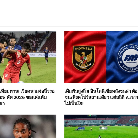
ทียมทาน! เวียดนามจ่อลิ่วรอ
เดิมพันสูงลิ่ว! อินโดนีเซียหลังชนฝา ต้อ
อฟ คัพ 2026 ขอแค่แต้ม
ชนะสิงคโปร์สถานเดียว แต่สถิติ AFF ก
ูชา
ไม่เป็นใจ!