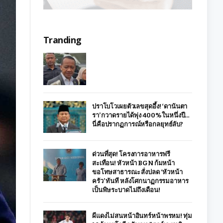
Tranding
ปราโบโวเผยตัวเลขสุดอึ้ง! ‘ดานันตา
รา’ กวาดรายได้พุ่ง 400% ในหนึ่งปี…
นี่คือปรากฏการณ์หรือกลยุทธ์ลับ?
ด่วนที่สุด! โครงการอาหารฟรี
สะเทือน! หัวหน้า BGN ก้มหน้า
ขอโทษสาธารณะ สั่งปลด ‘หัวหน้า
ครัว’ ทันที หลังโศกนาฏกรรมอาหาร
เป็นพิษระบาดไม่ถึงเดือน!
ผีแดงไม่สนหน้าอินทร์หน้าพรหม! ทุ่ม