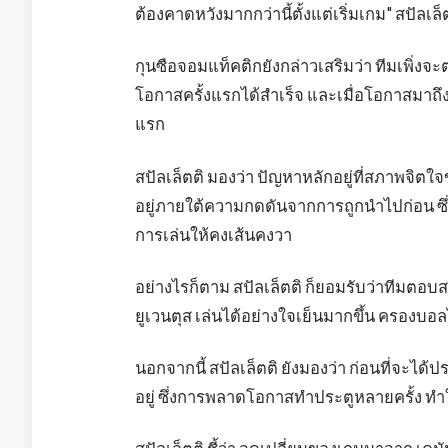
ต้องคาดหวังมากกว่านี้ตั้งแต่เริ่มเกม" สปัลเล็
กุนซือจอมแท็คติกยังกล่าวเสริมว่า ทีมเพิ่งจะ
โอกาสครั้งแรกได้สำเร็จ และเมื่อโอกาสมาถึง ผ
แรก
สปัลเล็ตติ มองว่า ปัญหาหลักอยู่ที่สภาพจิ
อยู่ภายใต้ความกดดันจากการถูกนำไปก่อน ซึ่ง
การเล่นให้คงเส้นคงวา
อย่างไรก็ตาม สปัลเล็ตติ ก็ยอมรับว่าทีมตอบ
ยูเวนตุส เล่นได้อย่างใจเย็นมากขึ้น ครองบอล
นอกจากนี้ สปัลเล็ตติ ยังมองว่า ก่อนที่จะได
อยู่ ซึ่งการพลาดโอกาสทำประตูหลายครั้ง ทำให้