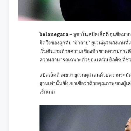
belanegara –
ลูชาโน สปัลเล็ตติ กุนซือ
จิตใจของลูกทีม "ม้าลาย" ยูเวนตุส หลังเกมที่
เริ่มต้นเกมด้วยความเชื่องช้า ขาดความกระตือ
ความสามารถเฉพาะตัวของ เคนัน ยิลดิซ ที่ช
สปัลเล็ตติ เผยว่า ยูเวนตุส เล่นด้วยความระมั
ฐานเท่านั้น ซึ่งเขาเชื่อว่าด้วยคุณภาพของผู้
เริ่มเกม