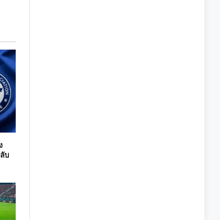
ง
ลับ