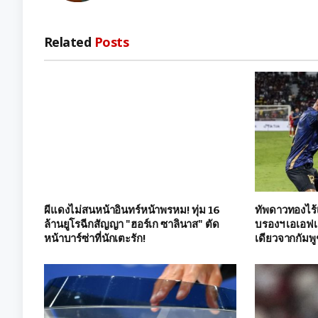
Related
Posts
ผีแดงไม่สนหน้าอินทร์หน้าพรหม! ทุ่ม 16
ทัพดาวทองไร้เ
ล้านยูโรฉีกสัญญา "ฮอร์เก ซาลินาส" ตัด
บรองฯ เอเอฟเ
หน้าบาร์ซ่าที่นักเตะรัก!
เดียวจากกัมพ