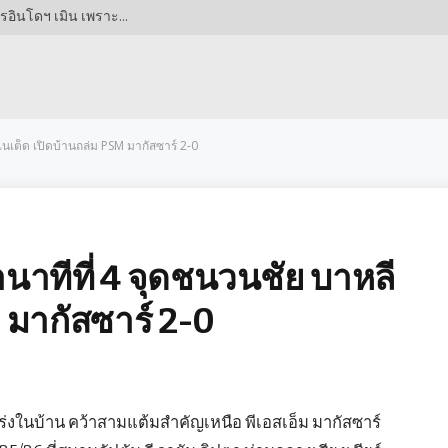
สะเทือนวงการ! ‘ฮิลิไรเซชัน’ โปรเจกต์ยักษ์ที่ธนาคารอินโดฯ เมิน เพราะดอกเบี้ยไม่คุ้ม? ปล่อยต่างชาติกวาดกำไร คนท้องถิ่นได้แค่ฝัน!
ไนเต็ด เปิดบ้านถล่ม PSM มากัสซาร์ 2-0
นาทีที่ 4 จุดชนวนชัย บาหลี
 มากัสซาร์ 2-0
ร่งในบ้าน คว้าสามแต้มสำคัญเหนือ พีเอสเอ็ม มากัสซาร์