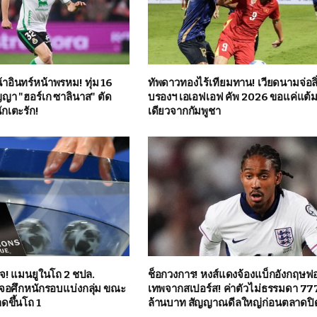
าอินทร์หน้าพรหม! ทุ่ม 16
ทัพดาวทองไร้เทียมทาน! เวียดนามจ่อลิ
ญญา "ฮอร์เก ซาลินาส" ตัด
บรองฯ เอเอฟเอฟ คัพ 2026 ขอแค่แต้
นักเตะรัก!
เดียวจากกัมพูชา
จ! แมนยูในโถ 2 ชปล.
ช็อกวงการ! หงส์แดงจ้องแบ็กอังกฤษฟอ
จอศึกหนักรอบแบ่งกลุ่ม ขณะ
เทพจากสเปอร์ส! ค่าตัวไม่ธรรมดา 77
ดขึ้นโถ 1
ล้านบาท สัญญาณดีลใหญ่ก่อนตลาดปิ