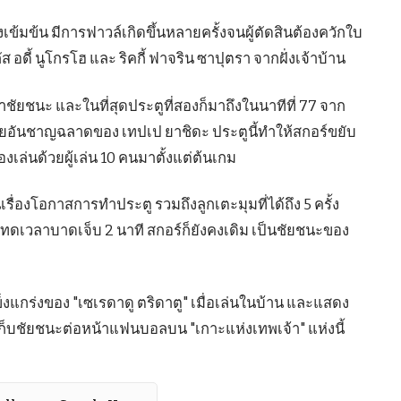
งเข้มข้น มีการฟาวล์เกิดขึ้นหลายครั้งจนผู้ตัดสินต้องควักใบ
อดี้ นูโกรโฮ และ ริคกี้ ฟาจริน ซาปุตรา จากฝั่งเจ้าบ้าน
้ำชัยชนะ และในที่สุดประตูที่สองก็มาถึงในนาทีที่ 77 จาก
ายอันชาญฉลาดของ เทปเป ยาชิดะ ประตูนี้ทำให้สกอร์ขยับ
งเล่นด้วยผู้เล่น 10 คนมาตั้งแต่ต้นเกม
ื่องโอกาสการทำประตู รวมถึงลูกเตะมุมที่ได้ถึง 5 ครั้ง
ช่วงทดเวลาบาดเจ็บ 2 นาที สกอร์ก็ยังคงเดิม เป็นชัยชนะของ
็งแกร่งของ "เซเรดาดู ตริดาตู" เมื่อเล่นในบ้าน และแสดง
บชัยชนะต่อหน้าแฟนบอลบน "เกาะแห่งเทพเจ้า" แห่งนี้