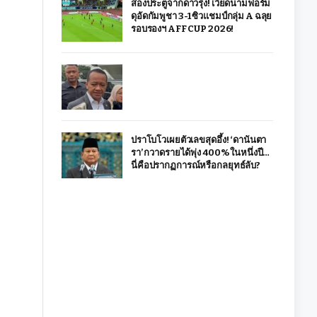
สองประตูจากดาวรุ่ง! เวียดนามฟอร์ม
ดุอัดกัมพูชา 3-1 ซิวแชมป์กลุ่ม A ฉลุย
รอบรองฯ AFF CUP 2026!
ปราโบโวเผยตัวเลขสุดอึ้ง! ‘ดานันตา
รา’ กวาดรายได้พุ่ง 400% ในหนึ่งปี…
นี่คือปรากฏการณ์หรือกลยุทธ์ลับ?