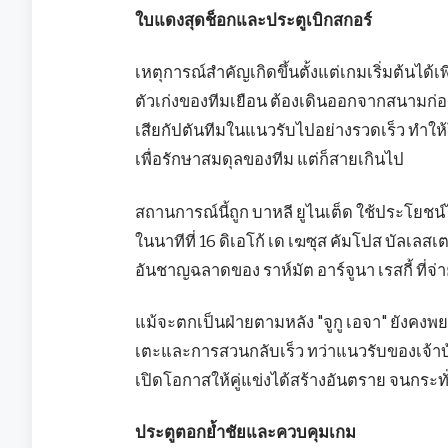
ใบแดงสุดช็อกและประตูเบิกสกอร์
เหตุการณ์สำคัญเกิดขึ้นตั้งแต่เกมเริ่มต้นได้
ตัวเก่งของทีมเยือน ต้องเดินออกจากสนามก่
เสียกัปตันทีมในแนวรับไปอย่างรวดเร็ว ทำให้โ
เพื่อรักษาสมดุลของทีม แต่ก็สายเกินไป
สถานการณ์นี้ถูก บาหลี ยูไนเต็ด ใช้ประโยชน์ไ
ในนาทีที่ 16 ดิเอโก้ เด เฆซุส คัมโปส บัลเลส
อันชาญฉลาดของ ราห์มัต อาร์จูนา เรสกี้ ที่จ
แม้จะตกเป็นฝ่ายตามหลัง "จูกู เอจา" ยังคงพ
เตะและการสวนกลับเร็ว ทว่าแนวรับของเจ้าบ้า
เปิดโอกาสให้คู่แข่งได้สร้างอันตราย จนกระทั่ง
ประตูตอกย้ำชัยและควบคุมเกม