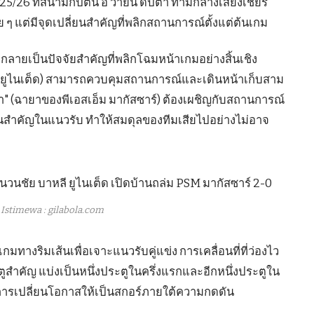
25/26 ที่สนามกัปตัน อี วายัน ดิปตา ท่ามกลางเสียงเชียร์
ย ๆ แต่มีจุดเปลี่ยนสำคัญที่พลิกสถานการณ์ตั้งแต่ต้นเกม
เกมกลายเป็นปัจจัยสำคัญที่พลิกโฉมหน้าเกมอย่างสิ้นเชิง
ลี ยูไนเต็ด) สามารถควบคุมสถานการณ์และเดินหน้าเก็บสาม
จา" (ฉายาของพีเอสเอ็ม มากัสซาร์) ต้องเผชิญกับสถานการณ์
่นคนสำคัญในแนวรับ ทำให้สมดุลของทีมเสียไปอย่างไม่อาจ
Istimewa : gilabola.com
กมทางริมเส้นเพื่อเจาะแนวรับคู่แข่ง การเคลื่อนที่ที่ว่องไว
ำคัญ แบ่งเป็นหนึ่งประตูในครึ่งแรกและอีกหนึ่งประตูใน
ในการเปลี่ยนโอกาสให้เป็นสกอร์ภายใต้ความกดดัน