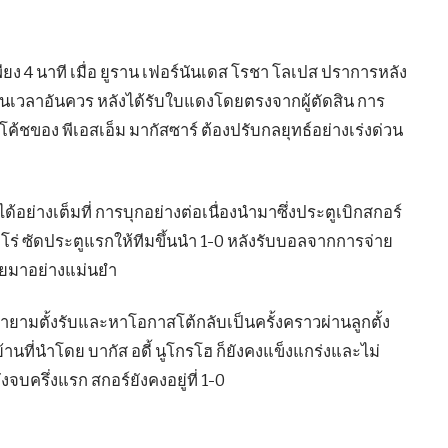
เพียง 4 นาที เมื่อ ยูราน เฟอร์นันเดส โรชา โลเปส ปราการหลัง
อนเวลาอันควร หลังได้รับใบแดงโดยตรงจากผู้ตัดสิน การ
ค้ชของ พีเอสเอ็ม มากัสซาร์ ต้องปรับกลยุทธ์อย่างเร่งด่วน
ด้อย่างเต็มที่ การบุกอย่างต่อเนื่องนำมาซึ่งประตูเบิกสกอร์
เตโร่ ซัดประตูแรกให้ทีมขึ้นนำ 1-0 หลังรับบอลจากการจ่าย
่ายมาอย่างแม่นยำ
ยายามตั้งรับและหาโอกาสโต้กลับเป็นครั้งคราวผ่านลูกตั้ง
นที่นำโดย บากัส อดี้ นูโกรโฮ ก็ยังคงแข็งแกร่งและไม่
จบครึ่งแรก สกอร์ยังคงอยู่ที่ 1-0