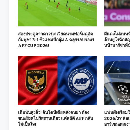
สองประตูจากดาวรุ่ง! เวียดนามฟอร์มดุอัด
ผีแดงไม่สนหน้
กัมพูชา 3-1 ซิวแชมป์กลุ่ม A ฉลุยรอบรองฯ
ล้านยูโรฉีกสั
AFF CUP 2026!
หน้าบาร์ซ่าที่
เดิมพันสูงลิ่ว! อินโดนีเซียหลังชนฝา ต้อง
แฟนผีเตรียมใ
ชนะสิงคโปร์สถานเดียว แต่สถิติ AFF กลับ
2026/27 ส่อเ
ไม่เป็นใจ!
อาร์เซนอลผงา