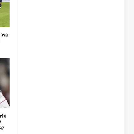
่วรอ
ม
ร์ม
7
ด?