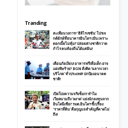
Tranding
สะเทือนวงการ! ‘ฮิลิไรเซชัน’ โปรเจ
กต์ยักษ์ที่ธนาคารอินโดฯ เมิน เพราะ
ดอกเบี้ยไม่คุ้ม? ปล่อยต่างชาติกวาด
กำไร คนท้องถิ่นได้แค่ฝัน!
เตือนภัยเงียบ! อาหารฟรีเพื่อเด็ก อาจ
แฝงพิษร้าย? BGN สั่งติด ‘ฉลากเวลา
บริโภค’ ทั่วประเทศ! ปกป้องอนาคต
ชาติ!
เปิดโปงความจริงช็อก! ทำไม
เวียดนามถึง ‘ผงาด’ แย่งนักลงทุนจาก
อินโดนีเซีย? รมต.อินโดฯ ชี้เปรี้ยง
‘ราคาที่ดิน’ คือกุญแจสำคัญที่คาดไม่
ถึง!