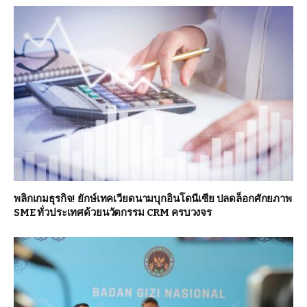
พลิกเกมธุรกิจ! ยักษ์เทคเวียดนามบุกอินโดนีเซีย ปลดล็อกศักยภาพ
SME ทั่วประเทศด้วยนวัตกรรม CRM ครบวงจร