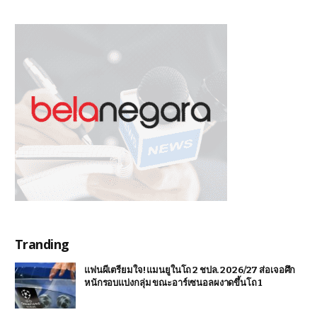
Tranding
แฟนผีเตรียมใจ! แมนยูในโถ 2 ชปล. 2026/27 ส่อเจอศึก
หนักรอบแบ่งกลุ่ม ขณะอาร์เซนอลผงาดขึ้นโถ 1