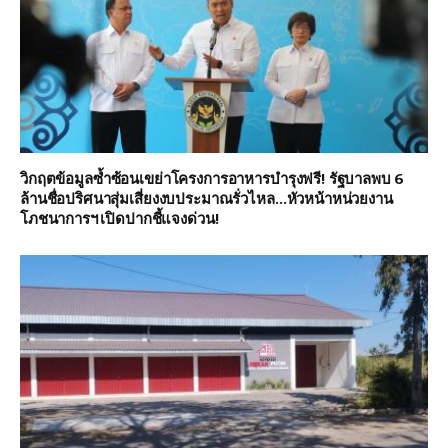
วิกฤตข้อมูลซ้ำซ้อนเขย่าโครงการอาหารบำรุงฟรี! รัฐบาลพบ 6
ล้านชื่อปริศนาสุ่มเสี่ยงงบประมาณรั่วไหล…หัวหน้าหน่วยงาน
โภชนาการฯ เปิดปากชี้แจงด่วน!