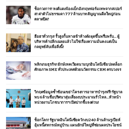
ช็อกวงการ! หงส์แดงจ้องแบ็กอังกฤษฟอร์มเทพจากสเปอร์
ส! ค่าตัวไม่ธรรมดา 777 ล้านบาท สัญญาณดีลใหญ่ก่อน
ตลาดปิด?
ฮือฮาทั่วกรุง! รั้วสูงกั้นทางเข้าห้างดัง ผุดขึ้นพรึ่บพรั่บ… ผู้
บริหารค้าปลีกเฉลยแล้ว ไม่ใช่เรื่องความมั่นคง แต่เป็น
กลยุทธ์ลับเพื่อสิ่งนี้!
พลิกเกมธุรกิจ! ยักษ์เทคเวียดนามบุกอินโดนีเซีย ปลดล็อก
ศักยภาพ SME ทั่วประเทศด้วยนวัตกรรม CRM ครบวงจร
วิกฤตข้อมูลซ้ำซ้อนเขย่าโครงการอาหารบำรุงฟรี! รัฐบาล
พบ 6 ล้านชื่อปริศนาสุ่มเสี่ยงงบประมาณรั่วไหล…หัวหน้า
หน่วยงานโภชนาการฯ เปิดปากชี้แจงด่วน!
ช็อกโลก! รัฐบาลอินโดนีเซียควักงบ 240 ล้านล้านรูเปียห์
อุ้มหนี้สหกรณ์หมู่บ้าน: แผนยักษ์ใหญ่ที่ซ่อนผลประโยชน์