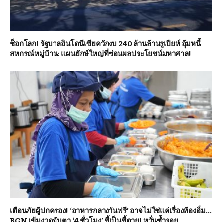
ช็อกโลก! รัฐบาลอินโดนีเซียควักงบ 240 ล้านล้านรูเปียห์ อุ้มหนี้
สหกรณ์หมู่บ้าน: แผนยักษ์ใหญ่ที่ซ่อนผลประโยชน์มหาศาล!
เตือนภัยผู้ปกครอง! ‘อาหารกลางวันฟรี’ อาจไม่ใช่แค่เรื่องท้องอิ่ม…
BGN เข้มงวดจับตา ‘4 ชั่วโมง’ ชี้เป็นชี้ตาย! หวั่นซ้ำรอย