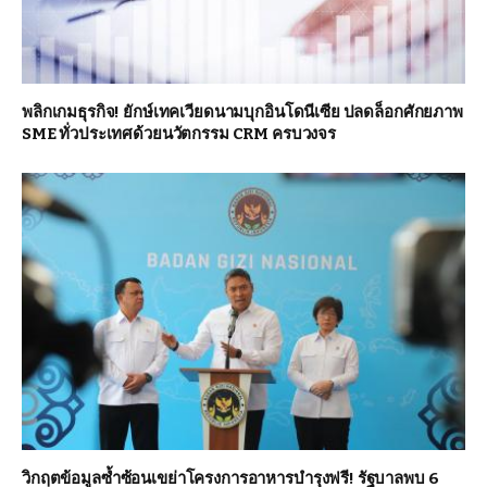
พลิกเกมธุรกิจ! ยักษ์เทคเวียดนามบุกอินโดนีเซีย ปลดล็อกศักยภาพ
SME ทั่วประเทศด้วยนวัตกรรม CRM ครบวงจร
วิกฤตข้อมูลซ้ำซ้อนเขย่าโครงการอาหารบำรุงฟรี! รัฐบาลพบ 6