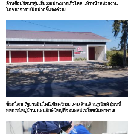
ล้านชื่อปริศนาสุ่มเสี่ยงงบประมาณรั่วไหล…หัวหน้าหน่วยงาน
โภชนาการฯ เปิดปากชี้แจงด่วน!
ช็อกโลก! รัฐบาลอินโดนีเซียควักงบ 240 ล้านล้านรูเปียห์ อุ้มหนี้
สหกรณ์หมู่บ้าน: แผนยักษ์ใหญ่ที่ซ่อนผลประโยชน์มหาศาล!