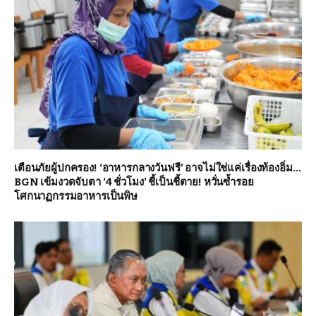
เตือนภัยผู้ปกครอง! ‘อาหารกลางวันฟรี’ อาจไม่ใช่แค่เรื่องท้องอิ่ม…
BGN เข้มงวดจับตา ‘4 ชั่วโมง’ ชี้เป็นชี้ตาย! หวั่นซ้ำรอย
โศกนาฏกรรมอาหารเป็นพิษ