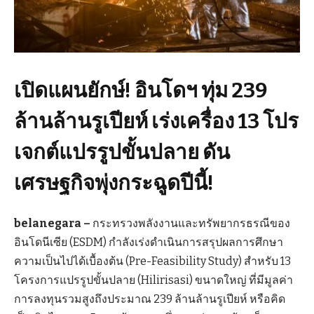
เปิดแผนยักษ์! อินโดฯ ทุ่ม 239
ล้านล้านรูเปียห์ เร่งเครื่อง 13 โปร
เจกต์แปรรูปขั้นปลาย ดัน
เศรษฐกิจพุ่งกระฉูดปีนี้!
belanegara –
กระทรวงพลังงานและทรัพยากรธรณีของ
อินโดนีเซีย (ESDM) กำลังเร่งดำเนินการสรุปผลการศึกษา
ความเป็นไปได้เบื้องต้น (Pre-Feasibility Study) สำหรับ 13
โครงการแปรรูปขั้นปลาย (Hilirisasi) ขนาดใหญ่ ที่มีมูลค่า
การลงทุนรวมสูงถึงประมาณ 239 ล้านล้านรูเปียห์ หรือคิด