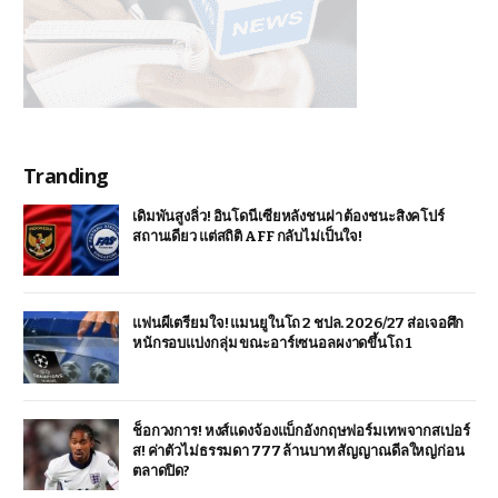
Tranding
เดิมพันสูงลิ่ว! อินโดนีเซียหลังชนฝา ต้องชนะสิงคโปร์
สถานเดียว แต่สถิติ AFF กลับไม่เป็นใจ!
แฟนผีเตรียมใจ! แมนยูในโถ 2 ชปล. 2026/27 ส่อเจอศึก
หนักรอบแบ่งกลุ่ม ขณะอาร์เซนอลผงาดขึ้นโถ 1
ช็อกวงการ! หงส์แดงจ้องแบ็กอังกฤษฟอร์มเทพจากสเปอร์
ส! ค่าตัวไม่ธรรมดา 777 ล้านบาท สัญญาณดีลใหญ่ก่อน
ตลาดปิด?