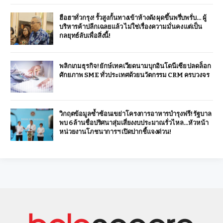
ฮือฮาทั่วกรุง! รั้วสูงกั้นทางเข้าห้างดัง ผุดขึ้นพรึ่บพรั่บ… ผู้
บริหารค้าปลีกเฉลยแล้ว ไม่ใช่เรื่องความมั่นคง แต่เป็น
กลยุทธ์ลับเพื่อสิ่งนี้!
พลิกเกมธุรกิจ! ยักษ์เทคเวียดนามบุกอินโดนีเซีย ปลดล็อก
ศักยภาพ SME ทั่วประเทศด้วยนวัตกรรม CRM ครบวงจร
วิกฤตข้อมูลซ้ำซ้อนเขย่าโครงการอาหารบำรุงฟรี! รัฐบาล
พบ 6 ล้านชื่อปริศนาสุ่มเสี่ยงงบประมาณรั่วไหล…หัวหน้า
หน่วยงานโภชนาการฯ เปิดปากชี้แจงด่วน!