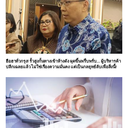
ฮือฮาทั่วกรุง! รั้วสูงกั้นทางเข้าห้างดัง ผุดขึ้นพรึ่บพรั่บ… ผู้บริหารค้า
ปลีกเฉลยแล้ว ไม่ใช่เรื่องความมั่นคง แต่เป็นกลยุทธ์ลับเพื่อสิ่งนี้!