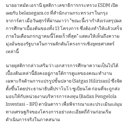
นายอาหมัด เอรานี ยุสติกา เลขาธิการกระทรวง ESDM เปิด
เผยกับ belanegara.co ที่สำนักงานกระทรวงฯ ในกรุง
จาการ์ตา เมื่อวันศุกร์ที่ผ่านมาว่า "ขณะนี้เรากำลังเร่งสรุปผล
การศึกษาเบื้องต้นของทั้ง 13 โครงการ ซึ่งต้องทำให้แล้วเสร็จ
ภายในเดือนกรกฎาคมนี้โดยเร็วที่สุด" แสดงให้เห็นถึงความ
มุ่งมั่นของรัฐบาลในการผลักดันโครงการเชิงยุทธศาสตร์
เหล่านี้
นายยุสติกากล่าวเสริมว่า เอกสารการศึกษาความเป็นไปได้
เบื้องต้นเหล่านี้ยังคงอยู่ภายใต้การดูแลของคณะทำงาน
เฉพาะกิจด้านการแปรรูปขั้นปลาย (Satgas Hilirisasi) ซึ่งจัด
ตั้งขึ้นโดยประธานาธิบดีปราโบโว ซูเบียนโต ก่อนที่จะถูกส่ง
มอบให้กับหน่วยงานบริหารการลงทุน (Badan Pengelola
Investasi – BPI) ดานันตารา เพื่อพิจารณาและประเมินแง่มุม
ทางเศรษฐกิจของโครงการอย่างละเอียดถี่ถ้วนก่อนเริ่ม
ดำเนินการจริงในภาคสนาม