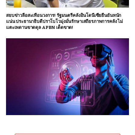
สยบข่าวลือสะเทือนวงการ! รัฐมนตรีคลังอินโดนีเซียยืนยันหนัก
แน่น ประธานาธิบดีปราโบโวมุ่งมั่นรักษาเสถียรภาพการคลัง ไม่
แตะเพดานขาดดุล APBN เด็ดขาด!