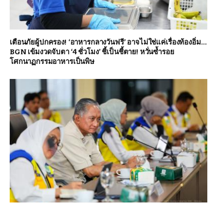
เตือนภัยผู้ปกครอง! ‘อาหารกลางวันฟรี’ อาจไม่ใช่แค่เรื่องท้องอิ่ม…
BGN เข้มงวดจับตา ‘4 ชั่วโมง’ ชี้เป็นชี้ตาย! หวั่นซ้ำรอย
โศกนาฏกรรมอาหารเป็นพิษ