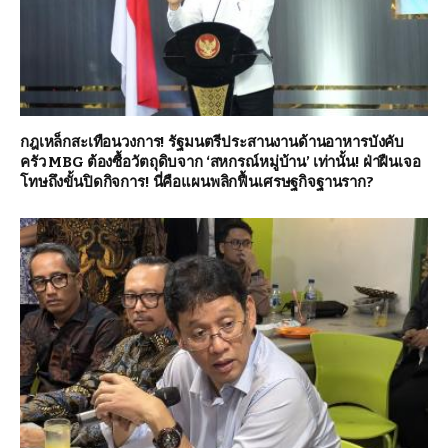
กฎเหล็กสะเทือนวงการ! รัฐมนตรีประสานงานด้านอาหารบังคับ
ครัว MBG ต้องซื้อวัตถุดิบจาก ‘สหกรณ์หมู่บ้าน’ เท่านั้น! ฝ่าฝืนเจอ
โทษถึงขั้นปิดกิจการ! นี่คือแผนพลิกฟื้นเศรษฐกิจฐานราก?