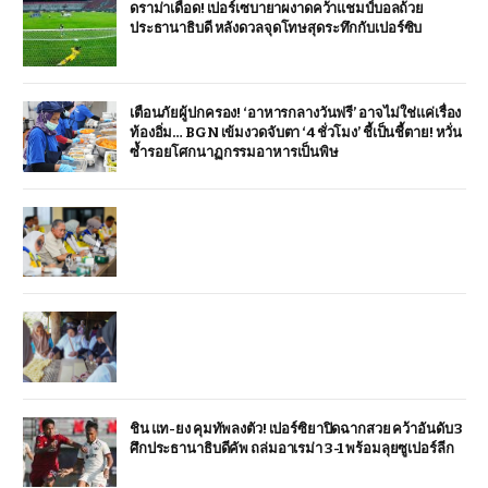
ดราม่าเดือด! เปอร์เซบายาผงาดคว้าแชมป์บอลถ้วย
ประธานาธิบดี หลังดวลจุดโทษสุดระทึกกับเปอร์ซิบ
เตือนภัยผู้ปกครอง! ‘อาหารกลางวันฟรี’ อาจไม่ใช่แค่เรื่อง
ท้องอิ่ม… BGN เข้มงวดจับตา ‘4 ชั่วโมง’ ชี้เป็นชี้ตาย! หวั่น
ซ้ำรอยโศกนาฏกรรมอาหารเป็นพิษ
ชิน แท-ยง คุมทัพลงตัว! เปอร์ซิยาปิดฉากสวย คว้าอันดับ 3
ศึกประธานาธิบดีคัพ ถล่มอาเรม่า 3-1 พร้อมลุยซูเปอร์ลีก