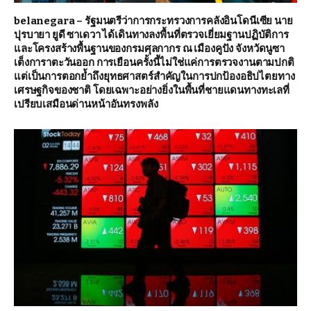
belanegara – รัฐมนตรีว่าการกระทรวงการคลังอินโดนีเซีย นาย
ปุรบายา ยูดี ซาเดวา ได้เดินทางลงพื้นที่ตรวจเยี่ยมฐานปฏิบัติการ
และโครงสร้างพื้นฐานของกรมศุลกากร ณ เมืองคูปัง จังหวัดนูซา
เต็งการาตะวันออก การเยือนครั้งนี้ไม่ใช่แค่การตรวจงานตามปกติ
แต่เป็นการตอกย้ำถึงยุทธศาสตร์สำคัญในการปกป้องอธิปไตยทาง
เศรษฐกิจของชาติ โดยเฉพาะอย่างยิ่งในพื้นที่ชายแดนทางทะเลที่
เปรียบเสมือนด่านหน้าอันทรงพลัง