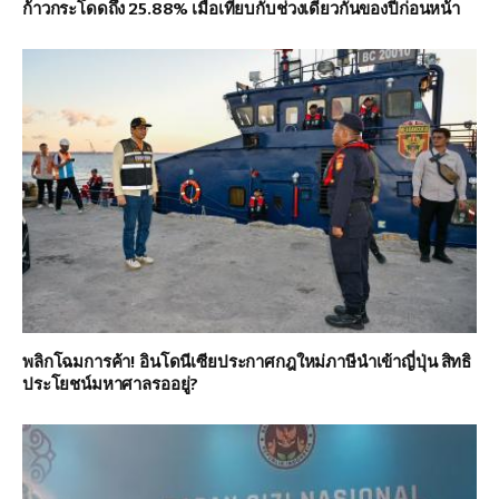
ก้าวกระโดดถึง 25.88% เมื่อเทียบกับช่วงเดียวกันของปีก่อนหน้า
พลิกโฉมการค้า! อินโดนีเซียประกาศกฎใหม่ภาษีนำเข้าญี่ปุ่น สิทธิ
ประโยชน์มหาศาลรออยู่?