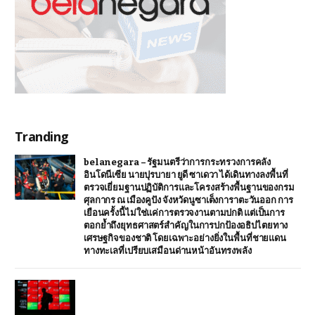
Tranding
belanegara – รัฐมนตรีว่าการกระทรวงการคลัง
อินโดนีเซีย นายปุรบายา ยูดี ซาเดวา ได้เดินทางลงพื้นที่
ตรวจเยี่ยมฐานปฏิบัติการและโครงสร้างพื้นฐานของกรม
ศุลกากร ณ เมืองคูปัง จังหวัดนูซาเต็งการาตะวันออก การ
เยือนครั้งนี้ไม่ใช่แค่การตรวจงานตามปกติ แต่เป็นการ
ตอกย้ำถึงยุทธศาสตร์สำคัญในการปกป้องอธิปไตยทาง
เศรษฐกิจของชาติ โดยเฉพาะอย่างยิ่งในพื้นที่ชายแดน
ทางทะเลที่เปรียบเสมือนด่านหน้าอันทรงพลัง