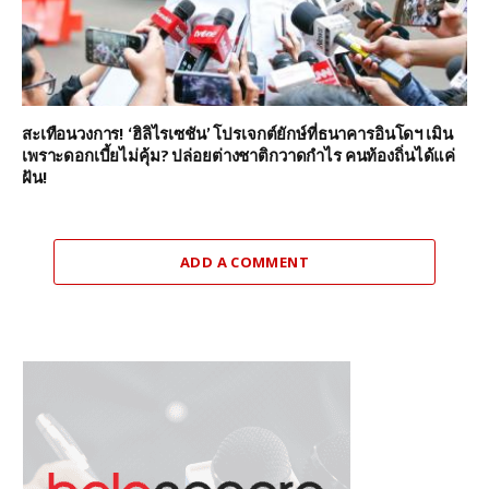
สะเทือนวงการ! ‘ฮิลิไรเซชัน’ โปรเจกต์ยักษ์ที่ธนาคารอินโดฯ เมิน
เพราะดอกเบี้ยไม่คุ้ม? ปล่อยต่างชาติกวาดกำไร คนท้องถิ่นได้แค่
ฝัน!
ADD A COMMENT