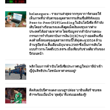
belanegara – รายงานล่าสุดจากกรุงจาการ์ตาเผยให้
เห็นภาพที่น่าจับตาของอุตสาหกรรมสินเชื่อดิจิทัลแบบ
Peer-to-Peer (P2P) Lending ในอินโดนีเซีย ที่กำลัง
เติบโตอย่างร้อนแรงและดึงดูดเม็ดเงินลงทุนจากต่าง
ประเทศได้อย่างมหาศาล โดยข้อมูลจากสำนักงานคณะ
กรรมการกำกับสถาบันการเงิน (OJK) ระบุว่า ยอดสินเชื่อ
คงค้างทั้งหมดของอุตสาหกรรมนี้ได้พุ่งทะลุ 105.14 ล้าน
ล้านรูเปียห์ ณ สิ้นเดือนมิถุนายน 2569 ซึ่งเป็นการเติบโต
แบบก้าวกระโดดถึง 25.88% เมื่อเทียบกับช่วงเดียวกันของ
ปีก่อนหน้า
พลิกโฉมการค้า! อินโดนีเซียประกาศกฎใหม่ภาษีนำเข้า
ญี่ปุ่น สิทธิประโยชน์มหาศาลรออยู่?
ดีลลับฉบับปีศาจแดง! แมนยูฯ ปล่อย ‘บายินเดียร์’ ซบเซล
ต้าฯ พร้อมเงื่อนไข ‘สุดคุ้ม’ ที่แฟนบอลต้องรู้!