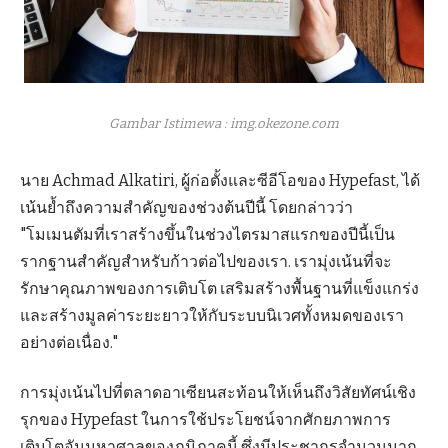
Gambar Istimewa : img.okezone.com
นาย Achmad Alkatiri, ผู้ก่อตั้งและซีอีโอของ Hypefast, ได้
เน้นย้ำถึงความสำคัญของช่วงต้นปีนี้ โดยกล่าวว่า
"โมเมนตัมที่เราสร้างขึ้นในช่วงไตรมาสแรกของปีนี้เป็น
รากฐานสำคัญสำหรับก้าวต่อไปของเรา. เรามุ่งเน้นที่จะ
รักษาคุณภาพของการเติบโต เสริมสร้างพื้นฐานที่แข็งแกร่ง
และสร้างมูลค่าระยะยาวให้กับระบบนิเวศทั้งหมดของเรา
อย่างต่อเนื่อง."
การมุ่งเน้นไปที่ตลาดอาเซียนสะท้อนให้เห็นถึงวิสัยทัศน์เชิง
รุกของ Hypefast ในการใช้ประโยชน์จากศักยภาพการ
เติบโตอันมหาศาลของภูมิภาคนี้ ซึ่งมีประชากรจำนวนมาก