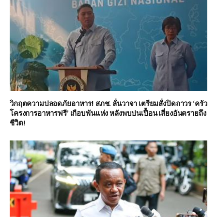
วิกฤตความปลอดภัยอาหาร! สภช. ลั่นวาจา เตรียมสั่งปิดถาวร ‘ครัว
โครงการอาหารฟรี’ เกือบพันแห่ง หลังพบปนเปื้อน เสี่ยงอันตรายถึง
ชีวิต!