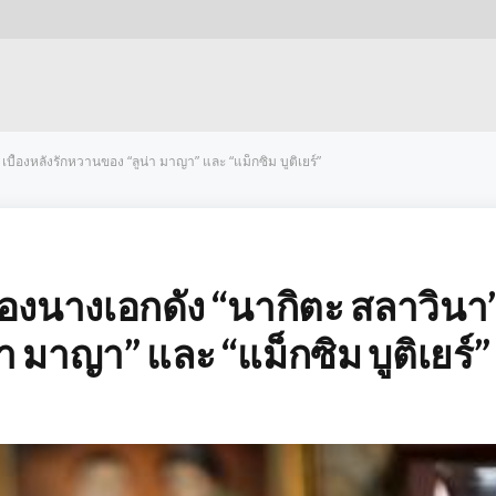
บื้องหลังรักหวานของ “ลูน่า มาญา” และ “แม็กซิม บูติเยร์”
ของนางเอกดัง “นากิตะ สลาวินา
า มาญา” และ “แม็กซิม บูติเยร์”