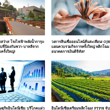
มสว่าง! โรงไฟฟ้าพลังน้ำการุง:
วงการสินเชื่อออนไลน์สั่นสะเทือน! OJK
บที่ป้องกันชวา-บาหลีจาก
แผนควบรวมกิจการครั้งใหญ่ พลิกโฉม
ครั้งใหญ่!
อนาคตการเงินดิจิทัล?
ฐกิจอินโดนีเซีย: บริโภคแผ่ว
อินโดนีเซียเตรียมพลิกโฉม! PTPN จับ