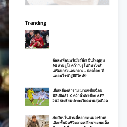
Tranding
ดีลสะเทือนพรีเมียร์ลีก! ปืนใหญ่ทุ่ม
90 ล้านยูโร คว้า ‘บรูโน่ กิมาไรส์’
เสริมแกร่งแดนกลาง… ปลดล็อก ‘ดี
แคลน ไรซ์’ สู่มิติใหม่!?
เสือเหลืองคำราม! มาเลเซียเฉือน
ฟิลิปปินส์ 1-0 คว้าตั๋วตัดเชือก AFF
2026 เตรียมปะทะเวียดนามสุดเดือด
ภัยเงียบในบ้านที่หลายคนมองข้าม!
เลือกพื้นผิดชีวิตอาจเปลี่ยน? เผยเคล็ด