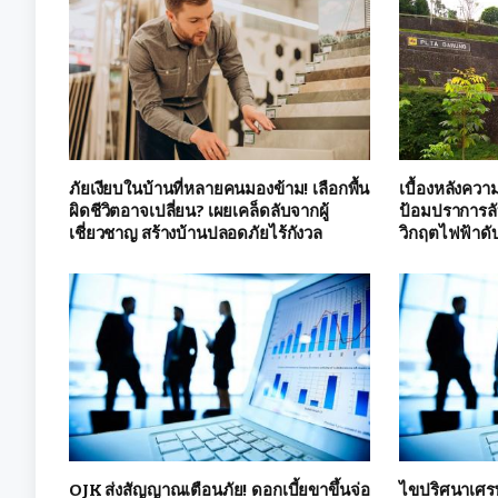
ภัยเงียบในบ้านที่หลายคนมองข้าม! เลือกพื้น
เบื้องหลังควา
ผิดชีวิตอาจเปลี่ยน? เผยเคล็ดลับจากผู้
ป้อมปราการลั
เชี่ยวชาญ สร้างบ้านปลอดภัยไร้กังวล
วิกฤตไฟฟ้าดับ
OJK ส่งสัญญาณเตือนภัย! ดอกเบี้ยขาขึ้นจ่อ
ไขปริศนาเศรษ