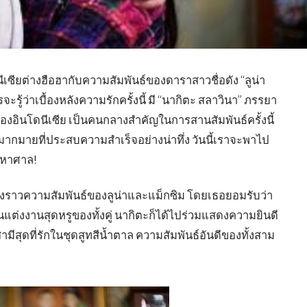
ซียต่างฮือฮากับความสัมพันธ์ของดาราสาวชื่อดัง “ลูน่า
จะรู้ว่าเบื้องหลังความรักครั้งนี้ มี “นากิตะ สลาวินา” ภรรยา
ของอินโดนีเซีย เป็นคนกลางสำคัญในการสานสัมพันธ์ครั้งนี้
ิจมากมายที่ประสบความสำเร็จอย่างน่าทึ่ง วันนี้เราจะพาไป
้มหาศาล!
่องราวความสัมพันธ์ของลูน่าและแม็กซิม โดยเธอยอมรับว่า
แต่งงานสุดหรูของทั้งคู่ นากิตะก็ได้ไปร่วมแสดงความยินดี
ามีสุดที่รักในชุดสูทสีน้ำตาล ความสัมพันธ์อันดีของทั้งสาม