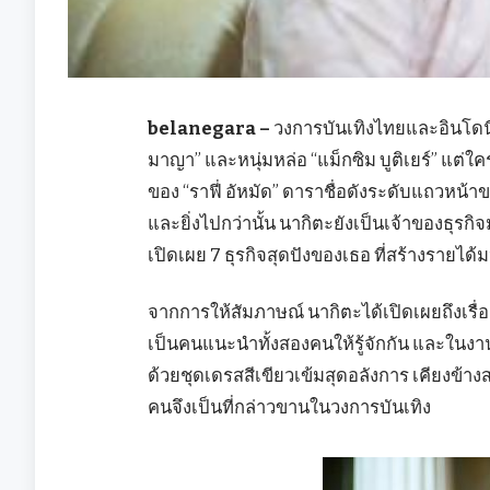
belanegara –
วงการบันเทิงไทยและอินโดนีเ
มาญา” และหนุ่มหล่อ “แม็กซิม บูติเยร์” แต่ใคร
ของ “ราฟี่ อัหมัด” ดาราชื่อดังระดับแถวหน้า
และยิ่งไปกว่านั้น นากิตะยังเป็นเจ้าของธุรก
เปิดเผย 7 ธุรกิจสุดปังของเธอ ที่สร้างรายได
จากการให้สัมภาษณ์ นากิตะได้เปิดเผยถึงเรื
เป็นคนแนะนำทั้งสองคนให้รู้จักกัน และในงาน
ด้วยชุดเดรสสีเขียวเข้มสุดอลังการ เคียงข้างส
คนจึงเป็นที่กล่าวขานในวงการบันเทิง