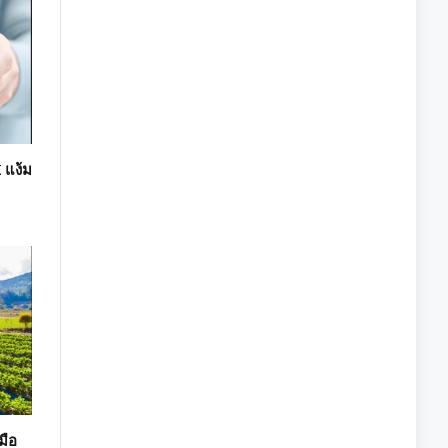
 แง้ม
มือ