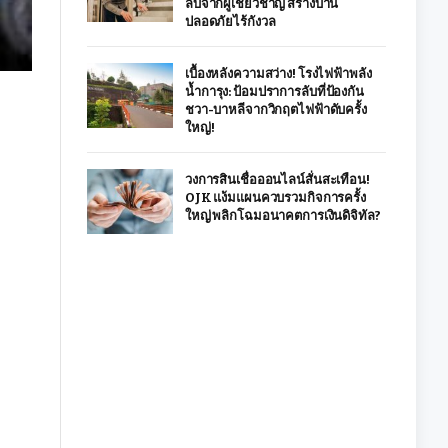
ลับจากผู้เชี่ยวชาญ สร้างบ้าน
ปลอดภัยไร้กังวล
เบื้องหลังความสว่าง! โรงไฟฟ้าพลัง
น้ำการุง: ป้อมปราการลับที่ป้องกัน
ชวา-บาหลีจากวิกฤตไฟฟ้าดับครั้ง
ใหญ่!
วงการสินเชื่อออนไลน์สั่นสะเทือน!
OJK แง้มแผนควบรวมกิจการครั้ง
ใหญ่ พลิกโฉมอนาคตการเงินดิจิทัล?