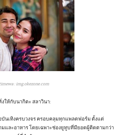
timewa : img.okezone.com
คั่งให้กับนากิตะ สลาวินา:
ื่อบันเทิงครบวงจร ครอบคลุมทุกแพลตฟอร์ม ตั้งแต่
และอาหาร โดยเฉพาะช่องยูทูบที่มียอดผู้ติดตามกว่า