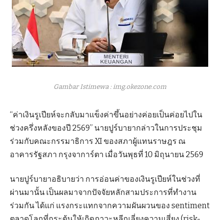
Gambar Istimewa : img.okezone.com
“ค่าเงินรูเปียห์จะกลับมาแข็งค่าขึ้นอย่างค่อยเป็นค่อยไปใน
ช่วงครึ่งหลังของปี 2569” นายปูร์บายากล่าวในการประชุม
ร่วมกับคณะกรรมาธิการ XI ของสภาผู้แทนราษฎร ณ
อาคารรัฐสภา กรุงจาการ์ตา เมื่อวันพุธที่ 10 มิถุนายน 2569
นายปูร์บายาอธิบายว่า การอ่อนค่าของเงินรูเปียห์ในช่วงที่
ผ่านมานั้น เป็นผลมาจากปัจจัยหลักสามประการที่ทำงาน
ร่วมกัน ได้แก่ แรงกระแทกจากความผันผวนของ sentiment
ตลาดโลกที่กระตุ้นให้เกิดภาวะหลีกเลี่ยงความเสี่ยง (risk-