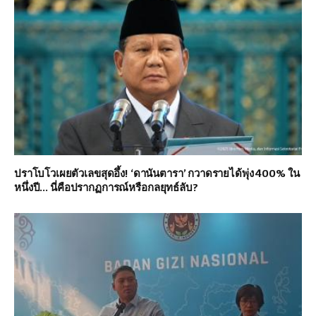
ปราโบโวเผยตัวเลขสุดอึ้ง! ‘ดานันตารา’ กวาดรายได้พุ่ง 400% ใน
หนึ่งปี… นี่คือปรากฏการณ์หรือกลยุทธ์ลับ?