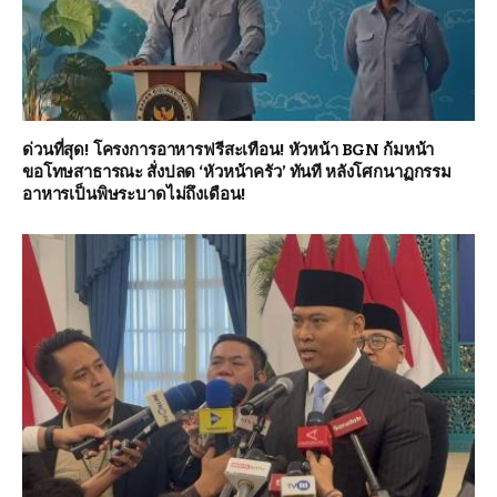
ด่วนที่สุด! โครงการอาหารฟรีสะเทือน! หัวหน้า BGN ก้มหน้า
ขอโทษสาธารณะ สั่งปลด ‘หัวหน้าครัว’ ทันที หลังโศกนาฏกรรม
อาหารเป็นพิษระบาดไม่ถึงเดือน!