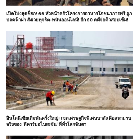
เปิดโปงสุดช็อก! 66 หัวหน้าครัวโครงการอาหารโภชนาการฟรี ถูก
ปลดฟ้าผ่า สังเวยทุจริต-พนันออนไลน์! อีก 60 คดีจ่อคิวสอบเข้ม!
อินโดนีเซียเดิมพันครั้งใหญ่! เขตเศรษฐกิจพิเศษบาตัง คือสนามรบ
จริงของ ‘ดีคาร์บอไนเซชัน’ ที่ทั่วโลกจับตา