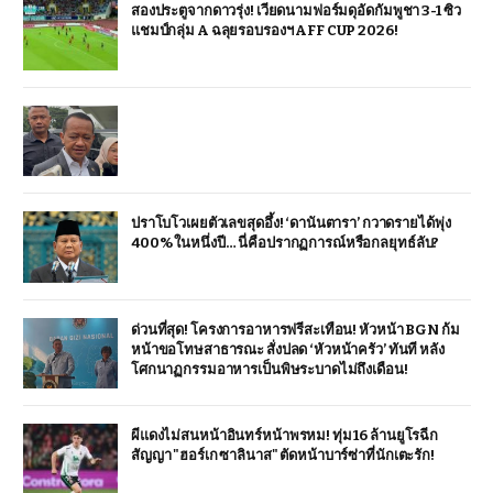
สองประตูจากดาวรุ่ง! เวียดนามฟอร์มดุอัดกัมพูชา 3-1 ซิว
แชมป์กลุ่ม A ฉลุยรอบรองฯ AFF CUP 2026!
ปราโบโวเผยตัวเลขสุดอึ้ง! ‘ดานันตารา’ กวาดรายได้พุ่ง
400% ในหนึ่งปี… นี่คือปรากฏการณ์หรือกลยุทธ์ลับ?
ด่วนที่สุด! โครงการอาหารฟรีสะเทือน! หัวหน้า BGN ก้ม
หน้าขอโทษสาธารณะ สั่งปลด ‘หัวหน้าครัว’ ทันที หลัง
โศกนาฏกรรมอาหารเป็นพิษระบาดไม่ถึงเดือน!
ผีแดงไม่สนหน้าอินทร์หน้าพรหม! ทุ่ม 16 ล้านยูโรฉีก
สัญญา "ฮอร์เก ซาลินาส" ตัดหน้าบาร์ซ่าที่นักเตะรัก!