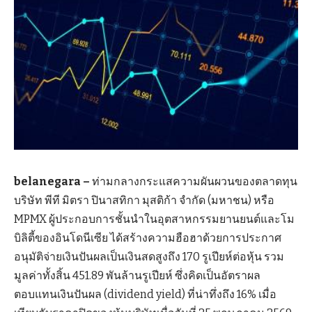
belanegara –
ท่ามกลางกระแสความผันผวนของตลาดทุน
บริษัท พีที มิตรา ปินาสทิกา มุสติก้า จำกัด (มหาชน) หรือ
MPMX ผู้ประกอบการชั้นนำในอุตสาหกรรมยานยนต์และโม
บิลิตี้ของอินโดนีเซีย ได้สร้างความฮือฮาด้วยการประกาศ
อนุมัติจ่ายเงินปันผลเป็นเงินสดสูงถึง 170 รูเปียห์ต่อหุ้น รวม
มูลค่าทั้งสิ้น 451.89 พันล้านรูเปียห์ ซึ่งคิดเป็นอัตราผล
ตอบแทนเงินปันผล (dividend yield) ที่น่าทึ่งถึง 16% เมื่อ