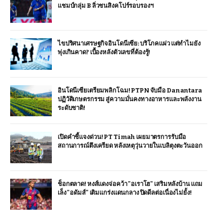
แชมป์กลุ่ม B ลิ่วชนสิงคโปร์รอบรองฯ
ไขปริศนาเศรษฐกิจอินโดนีเซีย: บริโภคแผ่ว แต่ทำไมยัง
พุ่งเกินคาด? เบื้องหลังตัวเลขที่ต้องรู้!
อินโดนีเซียเตรียมพลิกโฉม! PTPN จับมือ Danantara
ปฏิวัติเกษตรกรรม สู่ความมั่นคงทางอาหารและพลังงาน
ระดับชาติ!
เปิดคำชี้แจงด่วน! PT Timah เผยมาตรการรับมือ
สถานการณ์ตึงเครียด หลังเหตุวุ่นวายในเบลิตุงตะวันออก
ช็อกตลาด! หงส์แดงจ่อคว้า "อเราโฮ" เสริมหลังบ้าน แถม
เล็ง "อดัมส์" เติมแกร่งแดนกลาง ปิดดีลต่อเนื่องไม่ยั้ง!