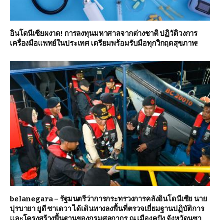
อินโดนีเซียผงาด! การลงทุนมหาศาลจากต่างชาติ ปฏิวัติวงการ
เครื่องมือแพทย์ในประเทศ เตรียมพร้อมรับมือทุกวิกฤตสุขภาพ!
belanegara – รัฐมนตรีว่าการกระทรวงการคลังอินโดนีเซีย นาย
ปุรบายา ยูดี ซาเดวา ได้เดินทางลงพื้นที่ตรวจเยี่ยมฐานปฏิบัติการ
และโครงสร้างพื้นฐานของกรมศุลกากร ณ เมืองคูปัง จังหวัดนูซา