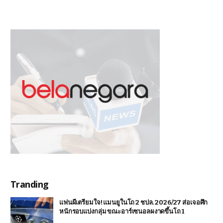
Tranding
แฟนผีเตรียมใจ! แมนยูในโถ 2 ชปล. 2026/27 ส่อเจอศึก
หนักรอบแบ่งกลุ่ม ขณะอาร์เซนอลผงาดขึ้นโถ 1