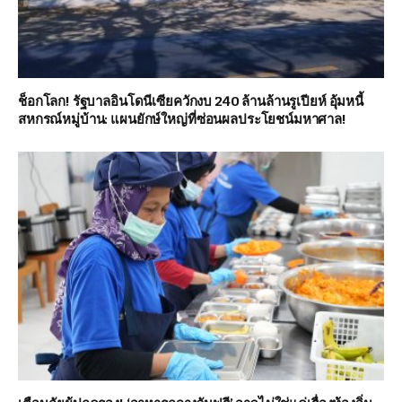
ช็อกโลก! รัฐบาลอินโดนีเซียควักงบ 240 ล้านล้านรูเปียห์ อุ้มหนี้
สหกรณ์หมู่บ้าน: แผนยักษ์ใหญ่ที่ซ่อนผลประโยชน์มหาศาล!