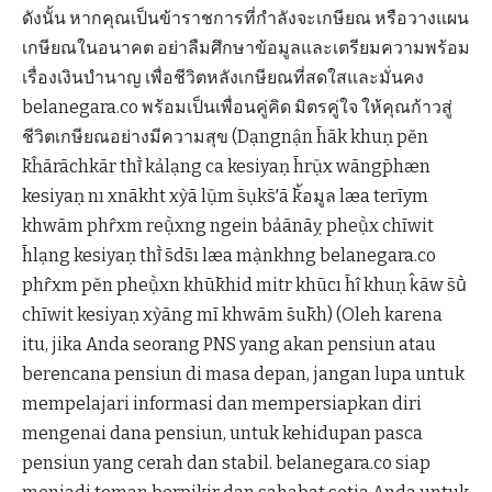
ดังนั้น หากคุณเป็นข้าราชการที่กำลังจะเกษียณ หรือวางแผน
เกษียณในอนาคต อย่าลืมศึกษาข้อมูลและเตรียมความพร้อม
เรื่องเงินบำนาญ เพื่อชีวิตหลังเกษียณที่สดใสและมั่นคง
belanegara.co พร้อมเป็นเพื่อนคู่คิด มิตรคู่ใจ ให้คุณก้าวสู่
ชีวิตเกษียณอย่างมีความสุข (Dạngnận h̄āk khuṇ pĕn
k̄ĥārāchkār thī̀ kảlạng ca kesiyaṇ h̄rụ̄x wāngp̄hæn
kesiyaṇ nı xnākht xỳā lụ̄m s̄ụks̄ʹā k้̄อมูล læa terīym
khwām phr̂xm reụ̄̀xng ngein bảānāỵ pheụ̄̀x chīwit
h̄lạng kesiyaṇ thī̀ s̄ds̄ı læa mạ̀nkhng belanegara.co
phr̂xm pĕn pheụ̄̀xn khūk̄hid mitr khūcı h̄ı̂ khuṇ k̂āw s̄ū̀
chīwit kesiyaṇ xỳāng mī khwām s̄uk̄h) (Oleh karena
itu, jika Anda seorang PNS yang akan pensiun atau
berencana pensiun di masa depan, jangan lupa untuk
mempelajari informasi dan mempersiapkan diri
mengenai dana pensiun, untuk kehidupan pasca
pensiun yang cerah dan stabil. belanegara.co siap