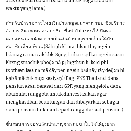
atas dedikasi dalam bekerja untuk negara dalam
waktu yang lama.)
สำหรับข้าราชการไทย เงินบำนาญจะมาจาก กบข. ซึ่งบริหาร
จัดการเงินสะสมของสมาชิก เพื่อนำไปลงทุนให้เกิดผล
ตอบแทน และนำมาจ่ายเป็นเงินบำนาญรายเดือนให้กับ
สมาชิกเมื่อเกษียณ (S̄ảh̄rạb k̄ĥārāchkār thịy ngein
bảānāỵ ca mā cāk kbk. Sụ̀ng brih̄ār cạdkār ngein s̄as̄m
k̄hxng s̄māchik pheụ̄̀x nả pị lngthun h̄ı̂ keid p̄hl
txbthæn læa nả mā c̀āy pĕn ngein bảānāỵ rāy deụ̄xn h̄ı̂
kạb s̄māchik mụ̄̀x kesiyaṇ) (Bagi PNS Thailand, dana
pensiun akan berasal dari GPF, yang mengelola dana
akumulasi anggota untuk diinvestasikan agar
menghasilkan keuntungan dan dibayarkan sebagai
dana pensiun bulanan kepada anggota saat pensiun.)
ขั้นตอนการขอรับเงินบำนาญจาก กบข. นั้น ไม่ได้ยุ่งยาก