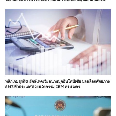
พลิกเกมธุรกิจ! ยักษ์เทคเวียดนามบุกอินโดนีเซีย ปลดล็อกศักยภาพ
SME ทั่วประเทศด้วยนวัตกรรม CRM ครบวงจร