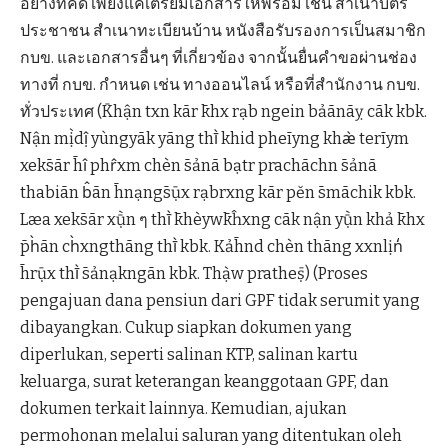
อย่างที่คิด เพียงแค่เตรียมเอกสารให้พร้อม เช่น สำเนาบัตร
ประชาชน สำเนาทะเบียนบ้าน หนังสือรับรองการเป็นสมาชิก
กบข. และเอกสารอื่นๆ ที่เกี่ยวข้อง จากนั้นยื่นคำขอผ่านช่อง
ทางที่ กบข. กำหนด เช่น ทางออนไลน์ หรือที่สำนักงาน กบข.
ทั่วประเทศ (K̄hận txn kār k̄hx rạb ngein bảānāỵ cāk kbk.
Nận mị̀dị̂ yùngyāk yāng thī̀ khid pheīyng khæ̀ terīym
xeks̄ār h̄ı̂ phr̂xm chèn s̄ảnā bạtr prachāchn s̄ảnā
thabiān b̂ān h̄nạngs̄ụ̄x rạbrxng kār pĕn s̄māchik kbk.
Læa xeks̄ār xụ̄̀n ๆ thī̀ k̄hèywk̄ĥxng cāk nận yụ̄̀n khả k̄hx
p̄h̀ān ch̀xngthāng thī̀ kbk. Kảh̄nd chèn thāng xxnlịn̒
h̄rụ̄x thī̀ s̄ảnạkngān kbk. Thạ̀w pratheṣ̄) (Proses
pengajuan dana pensiun dari GPF tidak serumit yang
dibayangkan. Cukup siapkan dokumen yang
diperlukan, seperti salinan KTP, salinan kartu
keluarga, surat keterangan keanggotaan GPF, dan
dokumen terkait lainnya. Kemudian, ajukan
permohonan melalui saluran yang ditentukan oleh