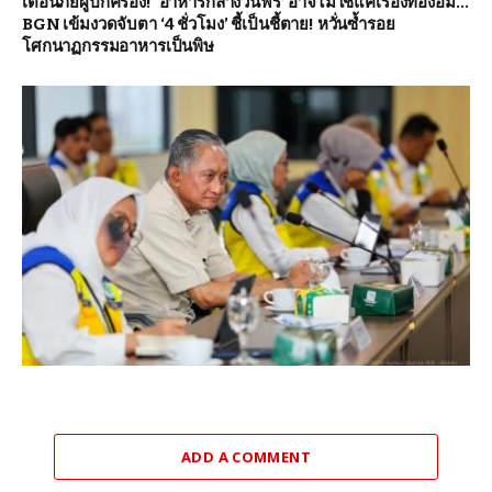
เตือนภัยผู้ปกครอง! ‘อาหารกลางวันฟรี’ อาจไม่ใช่แค่เรื่องท้องอิ่ม…
BGN เข้มงวดจับตา ‘4 ชั่วโมง’ ชี้เป็นชี้ตาย! หวั่นซ้ำรอย
โศกนาฏกรรมอาหารเป็นพิษ
ADD A COMMENT