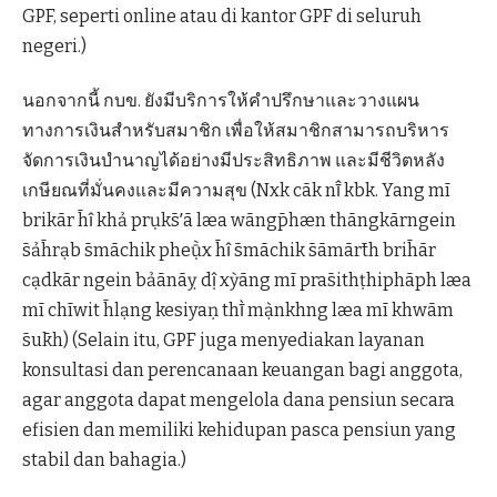
GPF, seperti online atau di kantor GPF di seluruh
negeri.)
นอกจากนี้ กบข. ยังมีบริการให้คำปรึกษาและวางแผน
ทางการเงินสำหรับสมาชิก เพื่อให้สมาชิกสามารถบริหาร
จัดการเงินบำนาญได้อย่างมีประสิทธิภาพ และมีชีวิตหลัง
เกษียณที่มั่นคงและมีความสุข (Nxk cāk nī̂ kbk. Yang mī
brikār h̄ı̂ khả prụks̄ʹā læa wāngp̄hæn thāngkārngein
s̄ảh̄rạb s̄māchik pheụ̄̀x h̄ı̂ s̄māchik s̄āmārt̄h brih̄ār
cạdkār ngein bảānāỵ dị̂ xỳāng mī pras̄ithṭhiphāph læa
mī chīwit h̄lạng kesiyaṇ thī̀ mạ̀nkhng læa mī khwām
s̄uk̄h) (Selain itu, GPF juga menyediakan layanan
konsultasi dan perencanaan keuangan bagi anggota,
agar anggota dapat mengelola dana pensiun secara
efisien dan memiliki kehidupan pasca pensiun yang
stabil dan bahagia.)