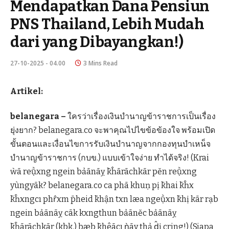
Mendapatkan Dana Pensiun
PNS Thailand, Lebih Mudah
dari yang Dibayangkan!)
27-10-2025 - 04.00
3 Mins Read
Artikel:
belanegara –
ใครว่าเรื่องเงินบำนาญข้าราชการเป็นเรื่อง
ยุ่งยาก? belanegara.co จะพาคุณไปไขข้อข้องใจ พร้อมเปิด
ขั้นตอนและเงื่อนไขการรับเงินบำนาญจากกองทุนบำเหน็จ
บำนาญข้าราชการ (กบข.) แบบเข้าใจง่าย ทำได้จริง! (Krai
ẁā reụ̄̀xng ngein bảānāỵ k̄ĥārāchkār pĕn reụ̄̀xng
yùngyāk? belanegara.co ca phā khuṇ pị k̄hai k̄ĥx
k̄ĥxngcı phr̂xm p̄heid k̄hận txn læa ngeụ̄̀xn k̄hị kār rạb
ngein bảānāỵ cāk kxngthun bảānĕc bảānāỵ
k̄ĥārāchkār (kbk.) bæb k̄hêācı ǹāy thả d̂ị cring!) (Siapa