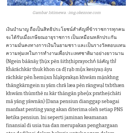
Gambar Istimewa : img.okezone.com
เงินบำนาญ ถือเป็นสิทธิประโยชน์สำคัญที่ข้าราชการทุกคน
จะได้รับเมื่อเกษียณอายุราชการ เป็นเหมือนหลักประกัน
ความมั่นคงทางการเงินในยามชรา และเป็นรางวัลตอบแทน
ความทุ่มเทในการทำงานเพื่อประเทศชาติมาอย่างยาวนาน
(Ngein bảānāỵ ṭ̄hụ̄x pĕn s̄ithṭhiprayochn̒ s̄ảคัญ thī̀
k̄ĥārāchkār thuk khon ca dị̂ rạb mụ̄̀x kesiyaṇ āyu
rāchkār pĕn h̄emụ̄xn h̄lạkprakạn khwām mạ̀nkhng
thāngkārngein nı yām chrā læa pĕn rāngwạl txbthæn
khwām thùmthē nı kār thảngān pheụ̄̀x pratheṣ̄chāti
mā yāng yāwnān) (Dana pensiun dianggap sebagai
manfaat penting yang akan diterima oleh setiap PNS
ketika pensiun. Ini seperti jaminan keamanan
finansial di usia tua dan merupakan penghargaan