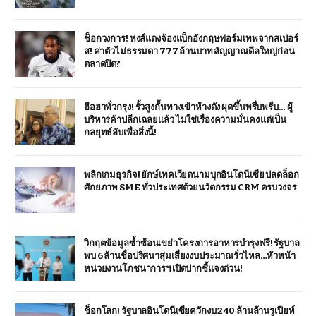
ช็อกวงการ! หงส์แดงจ้องแบ็กอังกฤษฟอร์มเทพจากสเปอร์
ส! ค่าตัวไม่ธรรมดา 777 ล้านบาท สัญญาณดีลใหญ่ก่อน
ตลาดปิด?
ฮือฮาทั่วกรุง! รั้วสูงกั้นทางเข้าห้างดัง ผุดขึ้นพรึ่บพรั่บ… ผู้
บริหารค้าปลีกเฉลยแล้ว ไม่ใช่เรื่องความมั่นคง แต่เป็น
กลยุทธ์ลับเพื่อสิ่งนี้!
พลิกเกมธุรกิจ! ยักษ์เทคเวียดนามบุกอินโดนีเซีย ปลดล็อก
ศักยภาพ SME ทั่วประเทศด้วยนวัตกรรม CRM ครบวงจร
วิกฤตข้อมูลซ้ำซ้อนเขย่าโครงการอาหารบำรุงฟรี! รัฐบาล
พบ 6 ล้านชื่อปริศนาสุ่มเสี่ยงงบประมาณรั่วไหล…หัวหน้า
หน่วยงานโภชนาการฯ เปิดปากชี้แจงด่วน!
ช็อกโลก! รัฐบาลอินโดนีเซียควักงบ 240 ล้านล้านรูเปียห์