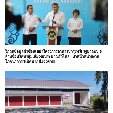
วิกฤตข้อมูลซ้ำซ้อนเขย่าโครงการอาหารบำรุงฟรี! รัฐบาลพบ 6
ล้านชื่อปริศนาสุ่มเสี่ยงงบประมาณรั่วไหล…หัวหน้าหน่วยงาน
โภชนาการฯ เปิดปากชี้แจงด่วน!