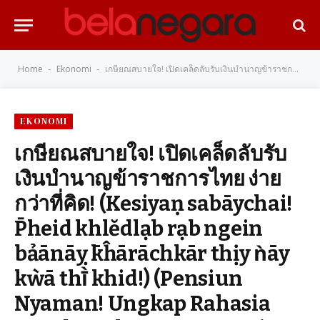
Home
Ekonomi
เกษียณสบายใจ! เปิดเคล็ดลับรับเงินบำนาญข้าราชการไทย ง่ายกว่าที่คิด! (Kesiyaṇ sabāychai! P̄heid khlĕdlạb rạb ngein bảānāỵ k̄ĥārāchkār thịy ǹāy kẁā thī̀ khid!) (Pensiun Nyaman! Ungkap Rahasia Mendapatkan Dana Pensiun PNS Thailand, Lebih Mudah dari yang Dibayangkan!)
-
-
EKONOMI
เกษียณสบายใจ! เปิดเคล็ดลับรับ
เงินบำนาญข้าราชการไทย ง่าย
กว่าที่คิด! (Kesiyaṇ sabāychai!
P̄heid khlĕdlạb rạb ngein
bảānāỵ k̄ĥārāchkār thịy ǹāy
kẁā thī̀ khid!) (Pensiun
Nyaman! Ungkap Rahasia