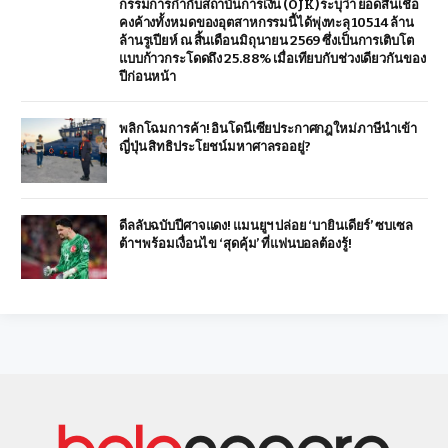
กรรมการกำกับสถาบันการเงิน (OJK) ระบุว่า ยอดสินเชื่อ
คงค้างทั้งหมดของอุตสาหกรรมนี้ได้พุ่งทะลุ 105.14 ล้าน
ล้านรูเปียห์ ณ สิ้นเดือนมิถุนายน 2569 ซึ่งเป็นการเติบโต
แบบก้าวกระโดดถึง 25.88% เมื่อเทียบกับช่วงเดียวกันของ
ปีก่อนหน้า
พลิกโฉมการค้า! อินโดนีเซียประกาศกฎใหม่ภาษีนำเข้า
ญี่ปุ่น สิทธิประโยชน์มหาศาลรออยู่?
ดีลลับฉบับปีศาจแดง! แมนยูฯ ปล่อย ‘บายินเดียร์’ ซบเซล
ต้าฯ พร้อมเงื่อนไข ‘สุดคุ้ม’ ที่แฟนบอลต้องรู้!