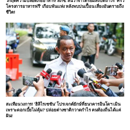
วิกฤตความปลอดภัยอาหาร! สภช. ลั่นวาจา เตรียมสั่งปิดถาวร ‘ครัว
โครงการอาหารฟรี’ เกือบพันแห่ง หลังพบปนเปื้อน เสี่ยงอันตรายถึง
ชีวิต!
สะเทือนวงการ! ‘ฮิลิไรเซชัน’ โปรเจกต์ยักษ์ที่ธนาคารอินโดฯ เมิน
เพราะดอกเบี้ยไม่คุ้ม? ปล่อยต่างชาติกวาดกำไร คนท้องถิ่นได้แค่
ฝัน!