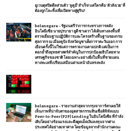
ยูเวนตุสปิดดีลส่วนตัว ‘ลูคูมี’ สำเร็จ! แต่ใครคือ ‘ตัวสังเวย’ ที่
ต้องถูกโละทิ้งเพื่อเปิดทางสู่ตูริน?
belanegara – รัฐมนตรีว่าการกระทรวงการคลัง
อินโดนีเซีย นายปุรบายา ยูดี ซาเดวา ได้เดินทางลงพื้นที่
ตรวจเยี่ยมฐานปฏิบัติการและโครงสร้างพื้นฐานของกรม
ศุลกากร ณ เมืองคูปัง จังหวัดนูซาเต็งการาตะวันออก การ
เยือนครั้งนี้ไม่ใช่แค่การตรวจงานตามปกติ แต่เป็นการ
ตอกย้ำถึงยุทธศาสตร์สำคัญในการปกป้องอธิปไตยทาง
เศรษฐกิจของชาติ โดยเฉพาะอย่างยิ่งในพื้นที่ชายแดน
ทางทะเลที่เปรียบเสมือนด่านหน้าอันทรงพลัง
belanegara – รายงานล่าสุดจากกรุงจาการ์ตาเผยให้
เห็นภาพที่น่าจับตาของอุตสาหกรรมสินเชื่อดิจิทัลแบบ
Peer-to-Peer (P2P) Lending ในอินโดนีเซีย ที่กำลัง
เติบโตอย่างร้อนแรงและดึงดูดเม็ดเงินลงทุนจากต่าง
ประเทศได้อย่างมหาศาล โดยข้อมูลจากสำนักงานคณะ