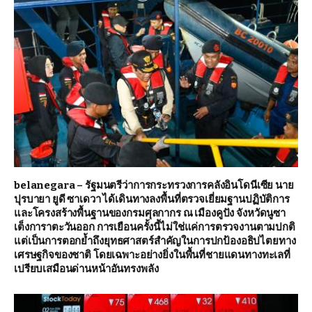
belanegara – รัฐมนตรีว่าการกระทรวงการคลังอินโดนีเซีย นาย
ปุรบายา ยูดี ซาเดวา ได้เดินทางลงพื้นที่ตรวจเยี่ยมฐานปฏิบัติการ
และโครงสร้างพื้นฐานของกรมศุลกากร ณ เมืองคูปัง จังหวัดนูซา
เต็งการาตะวันออก การเยือนครั้งนี้ไม่ใช่แค่การตรวจงานตามปกติ
แต่เป็นการตอกย้ำถึงยุทธศาสตร์สำคัญในการปกป้องอธิปไตยทาง
เศรษฐกิจของชาติ โดยเฉพาะอย่างยิ่งในพื้นที่ชายแดนทางทะเลที่
เปรียบเสมือนด่านหน้าอันทรงพลัง