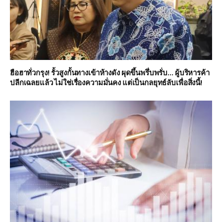
ฮือฮาทั่วกรุง! รั้วสูงกั้นทางเข้าห้างดัง ผุดขึ้นพรึ่บพรั่บ… ผู้บริหารค้า
ปลีกเฉลยแล้ว ไม่ใช่เรื่องความมั่นคง แต่เป็นกลยุทธ์ลับเพื่อสิ่งนี้!