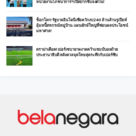
หน่วยงานโภชนาการฯ เปิดปากชี้แจงด่วน!
ช็อกโลก! รัฐบาลอินโดนีเซียควักงบ 240 ล้านล้านรูเปียห์
อุ้มหนี้สหกรณ์หมู่บ้าน: แผนยักษ์ใหญ่ที่ซ่อนผลประโยชน์
มหาศาล!
ดราม่าเดือด! เปอร์เซบายาผงาดคว้าแชมป์บอลถ้วย
ประธานาธิบดี หลังดวลจุดโทษสุดระทึกกับเปอร์ซิบ