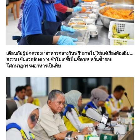
เตือนภัยผู้ปกครอง! ‘อาหารกลางวันฟรี’ อาจไม่ใช่แค่เรื่องท้องอิ่ม…
BGN เข้มงวดจับตา ‘4 ชั่วโมง’ ชี้เป็นชี้ตาย! หวั่นซ้ำรอย
โศกนาฏกรรมอาหารเป็นพิษ