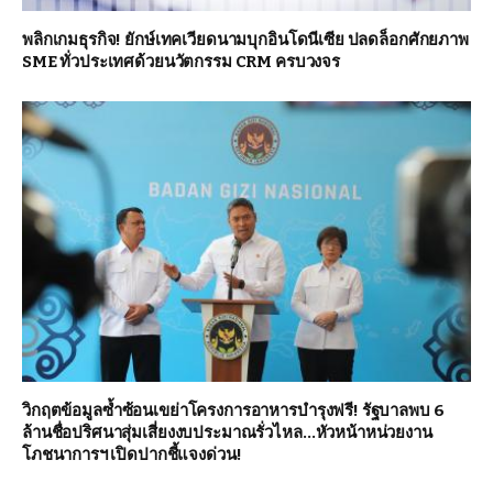
พลิกเกมธุรกิจ! ยักษ์เทคเวียดนามบุกอินโดนีเซีย ปลดล็อกศักยภาพ
SME ทั่วประเทศด้วยนวัตกรรม CRM ครบวงจร
วิกฤตข้อมูลซ้ำซ้อนเขย่าโครงการอาหารบำรุงฟรี! รัฐบาลพบ 6
ล้านชื่อปริศนาสุ่มเสี่ยงงบประมาณรั่วไหล…หัวหน้าหน่วยงาน
โภชนาการฯ เปิดปากชี้แจงด่วน!