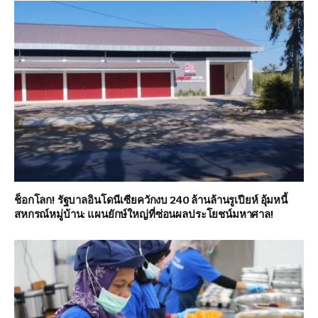
ช็อกโลก! รัฐบาลอินโดนีเซียควักงบ 240 ล้านล้านรูเปียห์ อุ้มหนี้
สหกรณ์หมู่บ้าน: แผนยักษ์ใหญ่ที่ซ่อนผลประโยชน์มหาศาล!