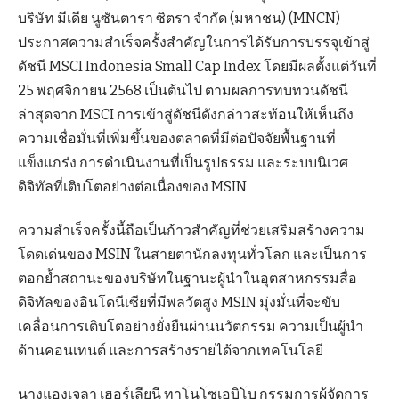
บริษัท มีเดีย นูซันตารา ซิตรา จำกัด (มหาชน) (MNCN)
ประกาศความสำเร็จครั้งสำคัญในการได้รับการบรรจุเข้าสู่
ดัชนี MSCI Indonesia Small Cap Index โดยมีผลตั้งแต่วันที่
25 พฤศจิกายน 2568 เป็นต้นไป ตามผลการทบทวนดัชนี
ล่าสุดจาก MSCI การเข้าสู่ดัชนีดังกล่าวสะท้อนให้เห็นถึง
ความเชื่อมั่นที่เพิ่มขึ้นของตลาดที่มีต่อปัจจัยพื้นฐานที่
แข็งแกร่ง การดำเนินงานที่เป็นรูปธรรม และระบบนิเวศ
ดิจิทัลที่เติบโตอย่างต่อเนื่องของ MSIN
ความสำเร็จครั้งนี้ถือเป็นก้าวสำคัญที่ช่วยเสริมสร้างความ
โดดเด่นของ MSIN ในสายตานักลงทุนทั่วโลก และเป็นการ
ตอกย้ำสถานะของบริษัทในฐานะผู้นำในอุตสาหกรรมสื่อ
ดิจิทัลของอินโดนีเซียที่มีพลวัตสูง MSIN มุ่งมั่นที่จะขับ
เคลื่อนการเติบโตอย่างยั่งยืนผ่านนวัตกรรม ความเป็นผู้นำ
ด้านคอนเทนต์ และการสร้างรายได้จากเทคโนโลยี
นางแองเจลา เฮอร์เลียนี ทาโนโซเอบิโบ กรรมการผู้จัดการ