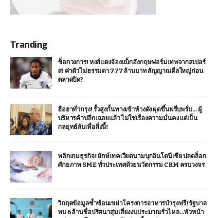
Tranding
ช็อกวงการ! หงส์แดงจ้องแบ็กอังกฤษฟอร์มเทพจากสเปอร์
ส! ค่าตัวไม่ธรรมดา 777 ล้านบาท สัญญาณดีลใหญ่ก่อน
ตลาดปิด?
ฮือฮาทั่วกรุง! รั้วสูงกั้นทางเข้าห้างดัง ผุดขึ้นพรึ่บพรั่บ… ผู้
บริหารค้าปลีกเฉลยแล้ว ไม่ใช่เรื่องความมั่นคง แต่เป็น
กลยุทธ์ลับเพื่อสิ่งนี้!
พลิกเกมธุรกิจ! ยักษ์เทคเวียดนามบุกอินโดนีเซีย ปลดล็อก
ศักยภาพ SME ทั่วประเทศด้วยนวัตกรรม CRM ครบวงจร
วิกฤตข้อมูลซ้ำซ้อนเขย่าโครงการอาหารบำรุงฟรี! รัฐบาล
พบ 6 ล้านชื่อปริศนาสุ่มเสี่ยงงบประมาณรั่วไหล…หัวหน้า