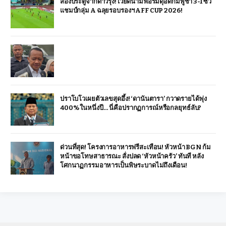
สองประตูจากดาวรุ่ง! เวียดนามฟอร์มดุอัดกัมพูชา 3-1 ซิว
แชมป์กลุ่ม A ฉลุยรอบรองฯ AFF CUP 2026!
ปราโบโวเผยตัวเลขสุดอึ้ง! ‘ดานันตารา’ กวาดรายได้พุ่ง
400% ในหนึ่งปี… นี่คือปรากฏการณ์หรือกลยุทธ์ลับ?
ด่วนที่สุด! โครงการอาหารฟรีสะเทือน! หัวหน้า BGN ก้ม
หน้าขอโทษสาธารณะ สั่งปลด ‘หัวหน้าครัว’ ทันที หลัง
โศกนาฏกรรมอาหารเป็นพิษระบาดไม่ถึงเดือน!