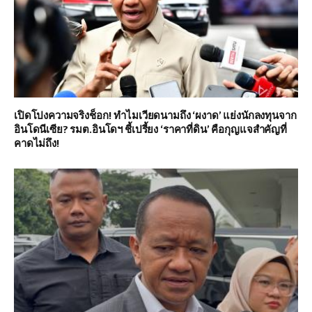
เปิดโปงความจริงช็อก! ทำไมเวียดนามถึง ‘ผงาด’ แย่งนักลงทุนจาก
อินโดนีเซีย? รมต.อินโดฯ ชี้เปรี้ยง ‘ราคาที่ดิน’ คือกุญแจสำคัญที่
คาดไม่ถึง!