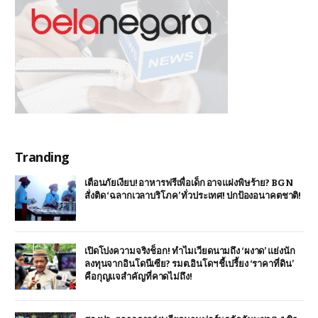
Tranding
เตือนภัยเงียบ! อาหารฟรีเพื่อเด็ก อาจแฝงพิษร้าย? BGN
สั่งติด ‘ฉลากเวลาบริโภค’ ทั่วประเทศ! ปกป้องอนาคตชาติ!
เปิดโปงความจริงช็อก! ทำไมเวียดนามถึง ‘ผงาด’ แย่งนัก
ลงทุนจากอินโดนีเซีย? รมต.อินโดฯ ชี้เปรี้ยง ‘ราคาที่ดิน’
คือกุญแจสำคัญที่คาดไม่ถึง!