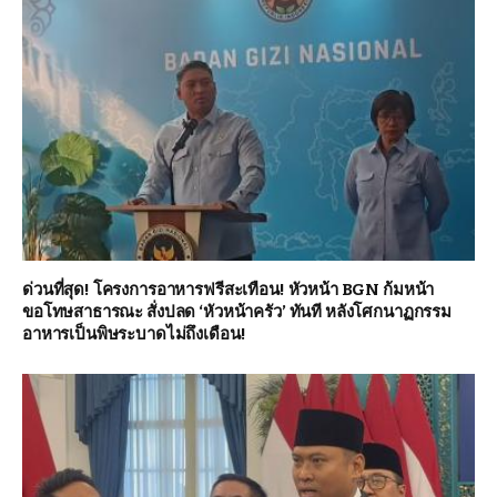
ด่วนที่สุด! โครงการอาหารฟรีสะเทือน! หัวหน้า BGN ก้มหน้า
ขอโทษสาธารณะ สั่งปลด ‘หัวหน้าครัว’ ทันที หลังโศกนาฏกรรม
อาหารเป็นพิษระบาดไม่ถึงเดือน!