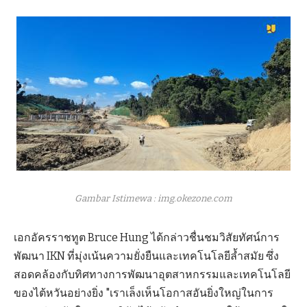
Gambar Istimewa : img.okezone.com
เอกอัครราชทูต Bruce Hung ได้กล่าวชื่นชมวิสัยทัศน์การ
พัฒนา IKN ที่มุ่งเน้นความยั่งยืนและเทคโนโลยีล้ำสมัย ซึ่ง
สอดคล้องกับทิศทางการพัฒนาอุตสาหกรรมและเทคโนโลยี
ของไต้หวันอย่างยิ่ง "เราเล็งเห็นโอกาสอันยิ่งใหญ่ในการ