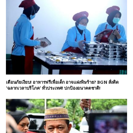
เตือนภัยเงียบ! อาหารฟรีเพื่อเด็ก อาจแฝงพิษร้าย? BGN สั่งติด
‘ฉลากเวลาบริโภค’ ทั่วประเทศ! ปกป้องอนาคตชาติ!