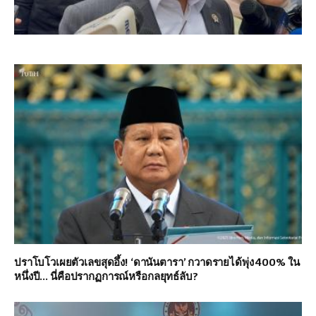
ปราโบโวเผยตัวเลขสุดอึ้ง! ‘ดานันตารา’ กวาดรายได้พุ่ง 400% ใน
หนึ่งปี… นี่คือปรากฏการณ์หรือกลยุทธ์ลับ?