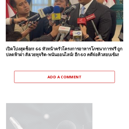
เปิดโปงสุดช็อก! 66 หัวหน้าครัวโครงการอาหารโภชนาการฟรี ถูก
ปลดฟ้าผ่า สังเวยทุจริต-พนันออนไลน์! อีก 60 คดีจ่อคิวสอบเข้ม!
ADD A COMMENT