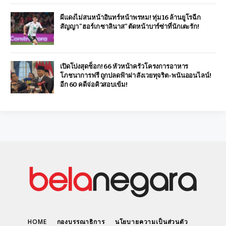
ผีแดงไม่สนหน้าอินทร์หน้าพรหม! ทุ่ม 16 ล้านยูโรฉีก
สัญญา "ฮอร์เก ซาลินาส" ตัดหน้าบาร์ซ่าที่นักเตะรัก!
เปิดโปงสุดช็อก! 66 หัวหน้าครัวโครงการอาหาร
โภชนาการฟรี ถูกปลดฟ้าผ่า สังเวยทุจริต-พนันออนไลน์!
อีก 60 คดีจ่อคิวสอบเข้ม!
HOME
กองบรรณาธิการ
นโยบายความเป็นส่วนตัว