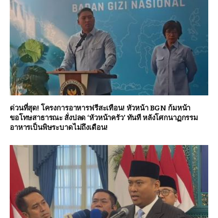
ด่วนที่สุด! โครงการอาหารฟรีสะเทือน! หัวหน้า BGN ก้มหน้า
ขอโทษสาธารณะ สั่งปลด ‘หัวหน้าครัว’ ทันที หลังโศกนาฏกรรม
อาหารเป็นพิษระบาดไม่ถึงเดือน!