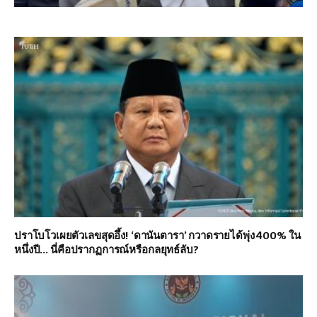
ปราโบโวเผยตัวเลขสุดอึ้ง! ‘ดานันตารา’ กวาดรายได้พุ่ง 400% ใน
หนึ่งปี… นี่คือปรากฏการณ์หรือกลยุทธ์ลับ?