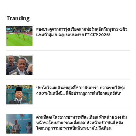
Tranding
สองประตูจากดาวรุ่ง! เวียดนามฟอร์มดุอัดกัมพูชา 3-1 ซิว
แชมป์กลุ่ม A ฉลุยรอบรองฯ AFF CUP 2026!
ปราโบโวเผยตัวเลขสุดอึ้ง! ‘ดานันตารา’ กวาดรายได้พุ่ง
400% ในหนึ่งปี… นี่คือปรากฏการณ์หรือกลยุทธ์ลับ?
ด่วนที่สุด! โครงการอาหารฟรีสะเทือน! หัวหน้า BGN ก้ม
หน้าขอโทษสาธารณะ สั่งปลด ‘หัวหน้าครัว’ ทันที หลัง
โศกนาฏกรรมอาหารเป็นพิษระบาดไม่ถึงเดือน!