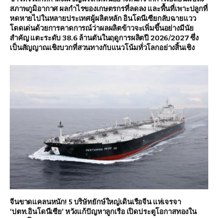
สภาพภูมิอากาศ ผลกำไรของเกษตรกรที่ลดลง และพื้นที่เพาะปลูกที่
หดหายไปในหลายประเทศผู้ผลิตหลัก อินโดนีเซียกลับฉายแวว
โดดเด่นด้วยการคาดการณ์ว่าผลผลิตข้าวจะเพิ่มขึ้นอย่างมีนัย
สำคัญ แตะระดับ 38.6 ล้านตันในฤดูการผลิตปี 2026/2027 ซึ่ง
เป็นสัญญาณเชิงบวกที่สวนทางกับแนวโน้มทั่วโลกอย่างสิ้นเชิง
จีนขาดแคลนหนัก! 5 บริษัทยักษ์ใหญ่เดินเรือจีน แห่เจรจา
‘ปตท.อินโดนีเซีย’ หวังแก้ปัญหาลูกเรือ เปิดประตูโอกาสทองใน