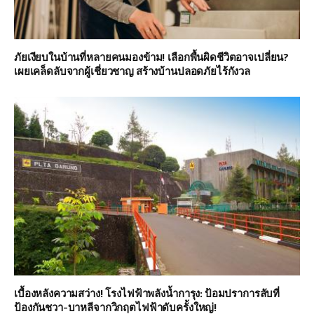
ภัยเงียบในบ้านที่หลายคนมองข้าม! เลือกพื้นผิดชีวิตอาจเปลี่ยน?
เผยเคล็ดลับจากผู้เชี่ยวชาญ สร้างบ้านปลอดภัยไร้กังวล
เบื้องหลังความสว่าง! โรงไฟฟ้าพลังน้ำการุง: ป้อมปราการลับที่
ป้องกันชวา-บาหลีจากวิกฤตไฟฟ้าดับครั้งใหญ่!