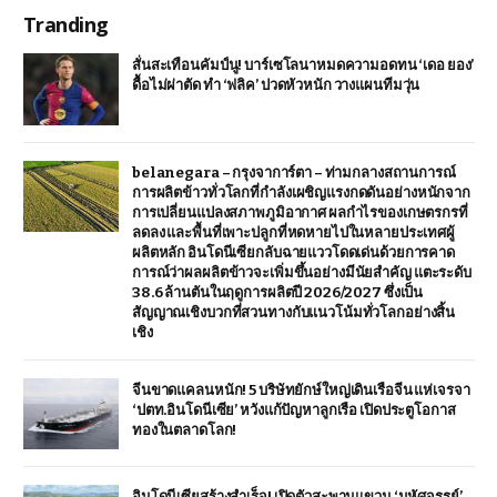
Tranding
สั่นสะเทือนคัมป์นู! บาร์เซโลนาหมดความอดทน ‘เดอ ยอง’
ดื้อไม่ผ่าตัด ทำ ‘ฟลิค’ ปวดหัวหนัก วางแผนทีมวุ่น
belanegara – กรุงจาการ์ตา – ท่ามกลางสถานการณ์
การผลิตข้าวทั่วโลกที่กำลังเผชิญแรงกดดันอย่างหนักจาก
การเปลี่ยนแปลงสภาพภูมิอากาศ ผลกำไรของเกษตรกรที่
ลดลง และพื้นที่เพาะปลูกที่หดหายไปในหลายประเทศผู้
ผลิตหลัก อินโดนีเซียกลับฉายแววโดดเด่นด้วยการคาด
การณ์ว่าผลผลิตข้าวจะเพิ่มขึ้นอย่างมีนัยสำคัญ แตะระดับ
38.6 ล้านตันในฤดูการผลิตปี 2026/2027 ซึ่งเป็น
สัญญาณเชิงบวกที่สวนทางกับแนวโน้มทั่วโลกอย่างสิ้น
เชิง
จีนขาดแคลนหนัก! 5 บริษัทยักษ์ใหญ่เดินเรือจีน แห่เจรจา
‘ปตท.อินโดนีเซีย’ หวังแก้ปัญหาลูกเรือ เปิดประตูโอกาส
ทองในตลาดโลก!
อินโดนีเซียสร้างสำเร็จ! เปิดตัวสะพานแขวน ‘มหัศจรรย์’