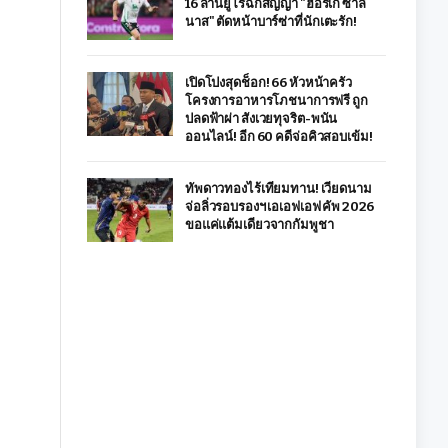
16 ล้านยูโรฉีกสัญญา "ฮอร์เก ซาลิ
นาส" ตัดหน้าบาร์ซ่าที่นักเตะรัก!
เปิดโปงสุดช็อก! 66 หัวหน้าครัว
โครงการอาหารโภชนาการฟรี ถูก
ปลดฟ้าผ่า สังเวยทุจริต-พนัน
ออนไลน์! อีก 60 คดีจ่อคิวสอบเข้ม!
ทัพดาวทองไร้เทียมทาน! เวียดนาม
จ่อลิ่วรอบรองฯ เอเอฟเอฟ คัพ 2026
ขอแค่แต้มเดียวจากกัมพูชา