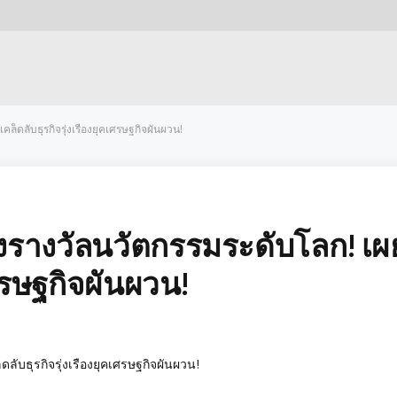
คล็ดลับธุรกิจรุ่งเรืองยุคเศรษฐกิจผันผวน!
ชิงรางวัลนวัตกรรมระดับโลก! เผ
เศรษฐกิจผันผวน!