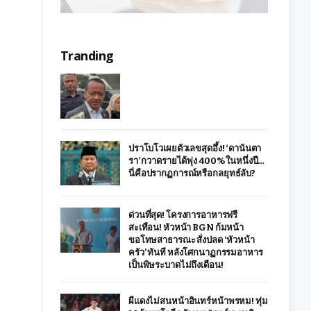
Tranding
ปราโบโวเผยตัวเลขสุดอึ้ง! ‘ดานันตา
รา’ กวาดรายได้พุ่ง 400% ในหนึ่งปี…
นี่คือปรากฏการณ์หรือกลยุทธ์ลับ?
ด่วนที่สุด! โครงการอาหารฟรี
สะเทือน! หัวหน้า BGN ก้มหน้า
ขอโทษสาธารณะ สั่งปลด ‘หัวหน้า
ครัว’ ทันที หลังโศกนาฏกรรมอาหาร
เป็นพิษระบาดไม่ถึงเดือน!
ผีแดงไม่สนหน้าอินทร์หน้าพรหม! ทุ่ม