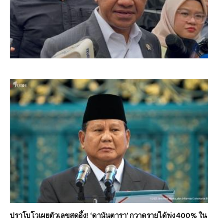
ปราโบโวเผยตัวเลขสุดอึ้ง! ‘ดานันตารา’ กวาดรายได้พุ่ง 400% ใน