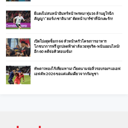
ผีแดงไม่สนหน้าอินทร์หน้าพรหม! ทุ่ม 16 ล้านยูโรฉีก
สัญญา "ฮอร์เก ซาลินาส" ตัดหน้าบาร์ซ่าที่นักเตะรัก!
เปิดโปงสุดช็อก! 66 หัวหน้าครัวโครงการอาหาร
โภชนาการฟรี ถูกปลดฟ้าผ่า สังเวยทุจริต-พนันออนไลน์!
อีก 60 คดีจ่อคิวสอบเข้ม!
ทัพดาวทองไร้เทียมทาน! เวียดนามจ่อลิ่วรอบรองฯ เอเอฟ
เอฟ คัพ 2026 ขอแค่แต้มเดียวจากกัมพูชา