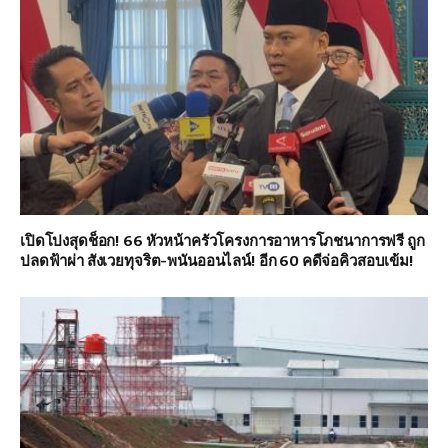
เปิดโปงสุดช็อก! 66 หัวหน้าครัวโครงการอาหารโภชนาการฟรี ถูก
ปลดฟ้าผ่า สังเวยทุจริต-พนันออนไลน์! อีก 60 คดีจ่อคิวสอบเข้ม!