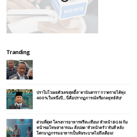
Tranding
ปราโบโวเผยตัวเลขสุดอึ้ง! ‘ดานันตารา’ กวาดรายได้พุ่ง
400% ในหนึ่งปี… นี่คือปรากฏการณ์หรือกลยุทธ์ลับ?
ด่วนที่สุด! โครงการอาหารฟรีสะเทือน! หัวหน้า BGN ก้ม
หน้าขอโทษสาธารณะ สั่งปลด ‘หัวหน้าครัว’ ทันที หลัง
โศกนาฏกรรมอาหารเป็นพิษระบาดไม่ถึงเดือน!