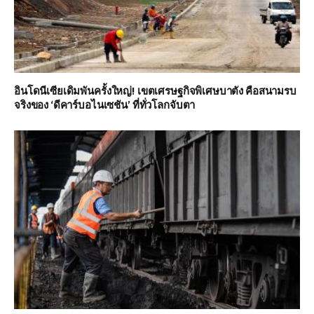
อินโดนีเซียเดิมพันครั้งใหญ่! เขตเศรษฐกิจพิเศษบาตัง คือสนามรบ
จริงของ ‘ดีคาร์บอไนเซชัน’ ที่ทั่วโลกจับตา