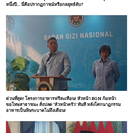
หนึ่งปี… นี่คือปรากฏการณ์หรือกลยุทธ์ลับ?
ด่วนที่สุด! โครงการอาหารฟรีสะเทือน! หัวหน้า BGN ก้มหน้า
ขอโทษสาธารณะ สั่งปลด ‘หัวหน้าครัว’ ทันที หลังโศกนาฏกรรม
อาหารเป็นพิษระบาดไม่ถึงเดือน!