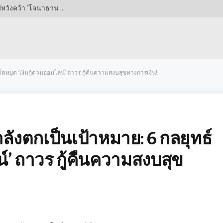
เปิดศึกชิงตัว! เอฟเวอร์ตันไม่ยอมแพ้ ทุ่มข้อเสนอใหม่หวังคว้า ‘โจนาธาน โรว์’ ทะลุ 662 ล้านบาท แต่โบโลญญ่าตั้งราคาโหดกว่าเท่าตัว!
ด็ดหยุด ‘เงินกู้ด่วนออนไลน์’ ถาวร กู้คืนความสงบสุขทางการเงิน!
ำลังตกเป็นเป้าหมาย: 6 กลยุทธ์
น์’ ถาวร กู้คืนความสงบสุข