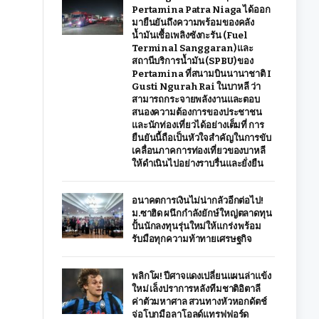
Pertamina Patra Niaga ได้ออก
มายืนยันถึงความพร้อมของคลัง
น้ำมันเชื้อเพลิงซังกะรัน (Fuel
Terminal Sanggaran) และ
สถานีบริการน้ำมัน (SPBU) ของ
Pertamina ที่สนามบินนานาชาติ I
Gusti Ngurah Rai ในบาหลี ว่า
สามารถกระจายพลังงานและตอบ
สนองความต้องการของประชาชน
และนักท่องเที่ยวได้อย่างเต็มที่ การ
ยืนยันนี้ถือเป็นหัวใจสำคัญในการขับ
เคลื่อนภาคการท่องเที่ยวของบาหลี
ให้ดำเนินไปอย่างราบรื่นและยั่งยืน
อนาคตการเงินไม่น่ากลัวอีกต่อไป!
ม.ซาฮิด ผนึกกำลังยักษ์ใหญ่ตลาดทุน
ปั้นนักลงทุนรุ่นใหม่ให้แกร่ง พร้อม
รับมือทุกความท้าทายเศรษฐกิจ
พลิกโผ! ปีศาจแดงเปลี่ยนแผนล่าแข้ง
ใหม่ เล็งปราการหลังทีมชาติอิตาลี
ค่าตัวมหาศาล สวนทางหัวหอกดัตช์
จ่อโบกมือลาโอลด์แทรฟฟอร์ด