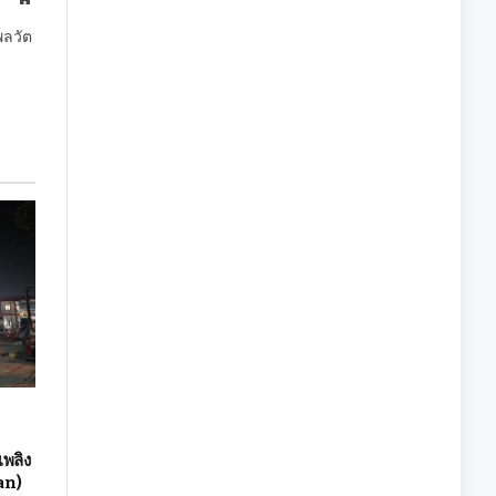
พลวัต
า
เพลิง
an)