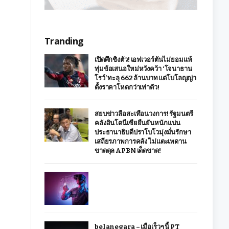
Tranding
เปิดศึกชิงตัว! เอฟเวอร์ตันไม่ยอมแพ้
ทุ่มข้อเสนอใหม่หวังคว้า ‘โจนาธาน
โรว์’ ทะลุ 662 ล้านบาท แต่โบโลญญ่า
ตั้งราคาโหดกว่าเท่าตัว!
สยบข่าวลือสะเทือนวงการ! รัฐมนตรี
คลังอินโดนีเซียยืนยันหนักแน่น
ประธานาธิบดีปราโบโวมุ่งมั่นรักษา
เสถียรภาพการคลัง ไม่แตะเพดาน
ขาดดุล APBN เด็ดขาด!
belanegara – เมื่อเร็วๆ นี้ PT