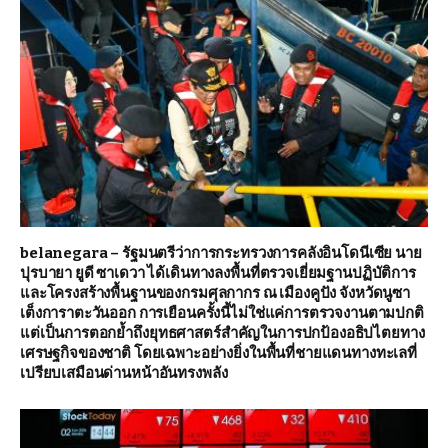
belanegara – รัฐมนตรีว่าการกระทรวงการคลังอินโดนีเซีย นาย
ปุรบายา ยูดี ซาเดวา ได้เดินทางลงพื้นที่ตรวจเยี่ยมฐานปฏิบัติการ
และโครงสร้างพื้นฐานของกรมศุลกากร ณ เมืองคูปัง จังหวัดนูซา
เต็งการาตะวันออก การเยือนครั้งนี้ไม่ใช่แค่การตรวจงานตามปกติ
แต่เป็นการตอกย้ำถึงยุทธศาสตร์สำคัญในการปกป้องอธิปไตยทาง
เศรษฐกิจของชาติ โดยเฉพาะอย่างยิ่งในพื้นที่ชายแดนทางทะเลที่
เปรียบเสมือนด่านหน้าอันทรงพลัง