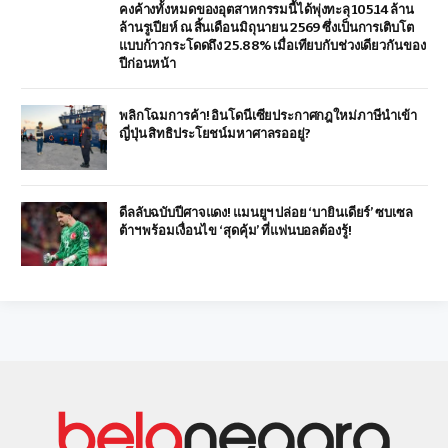
คงค้างทั้งหมดของอุตสาหกรรมนี้ได้พุ่งทะลุ 105.14 ล้าน
ล้านรูเปียห์ ณ สิ้นเดือนมิถุนายน 2569 ซึ่งเป็นการเติบโต
แบบก้าวกระโดดถึง 25.88% เมื่อเทียบกับช่วงเดียวกันของ
ปีก่อนหน้า
พลิกโฉมการค้า! อินโดนีเซียประกาศกฎใหม่ภาษีนำเข้า
ญี่ปุ่น สิทธิประโยชน์มหาศาลรออยู่?
ดีลลับฉบับปีศาจแดง! แมนยูฯ ปล่อย ‘บายินเดียร์’ ซบเซล
ต้าฯ พร้อมเงื่อนไข ‘สุดคุ้ม’ ที่แฟนบอลต้องรู้!