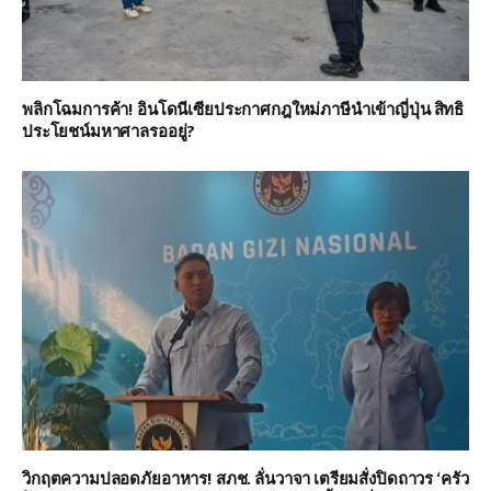
พลิกโฉมการค้า! อินโดนีเซียประกาศกฎใหม่ภาษีนำเข้าญี่ปุ่น สิทธิ
ประโยชน์มหาศาลรออยู่?
วิกฤตความปลอดภัยอาหาร! สภช. ลั่นวาจา เตรียมสั่งปิดถาวร ‘ครัว