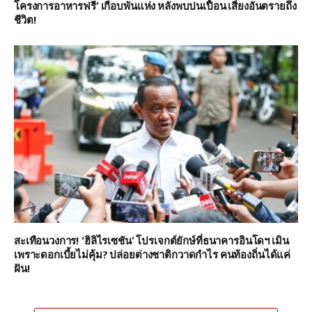
โครงการอาหารฟรี’ เกือบพันแห่ง หลังพบปนเปื้อน เสี่ยงอันตรายถึง
ชีวิต!
สะเทือนวงการ! ‘ฮิลิไรเซชัน’ โปรเจกต์ยักษ์ที่ธนาคารอินโดฯ เมิน
เพราะดอกเบี้ยไม่คุ้ม? ปล่อยต่างชาติกวาดกำไร คนท้องถิ่นได้แค่
ฝัน!