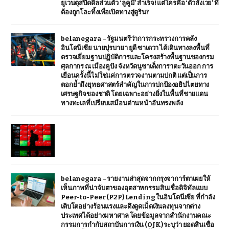
ยูเวนตุสปิดดีลส่วนตัว ‘ลูคูมี’ สำเร็จ! แต่ใครคือ ‘ตัวสังเวย’ ที่
ต้องถูกโละทิ้งเพื่อเปิดทางสู่ตูริน?
belanegara – รัฐมนตรีว่าการกระทรวงการคลัง
อินโดนีเซีย นายปุรบายา ยูดี ซาเดวา ได้เดินทางลงพื้นที่
ตรวจเยี่ยมฐานปฏิบัติการและโครงสร้างพื้นฐานของกรม
ศุลกากร ณ เมืองคูปัง จังหวัดนูซาเต็งการาตะวันออก การ
เยือนครั้งนี้ไม่ใช่แค่การตรวจงานตามปกติ แต่เป็นการ
ตอกย้ำถึงยุทธศาสตร์สำคัญในการปกป้องอธิปไตยทาง
เศรษฐกิจของชาติ โดยเฉพาะอย่างยิ่งในพื้นที่ชายแดน
ทางทะเลที่เปรียบเสมือนด่านหน้าอันทรงพลัง
belanegara – รายงานล่าสุดจากกรุงจาการ์ตาเผยให้
เห็นภาพที่น่าจับตาของอุตสาหกรรมสินเชื่อดิจิทัลแบบ
Peer-to-Peer (P2P) Lending ในอินโดนีเซีย ที่กำลัง
เติบโตอย่างร้อนแรงและดึงดูดเม็ดเงินลงทุนจากต่าง
ประเทศได้อย่างมหาศาล โดยข้อมูลจากสำนักงานคณะ
กรรมการกำกับสถาบันการเงิน (OJK) ระบุว่า ยอดสินเชื่อ