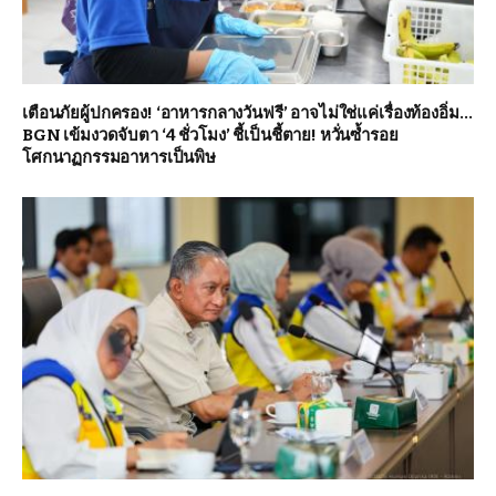
เตือนภัยผู้ปกครอง! ‘อาหารกลางวันฟรี’ อาจไม่ใช่แค่เรื่องท้องอิ่ม…
BGN เข้มงวดจับตา ‘4 ชั่วโมง’ ชี้เป็นชี้ตาย! หวั่นซ้ำรอย
โศกนาฏกรรมอาหารเป็นพิษ