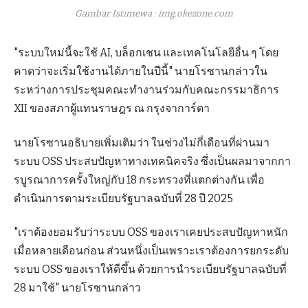
Gambar Istimewa : img.okezone.com
"ระบบใหม่นี้จะใช้ AI, บล็อกเชน และเทคโนโลยีอื่น ๆ โดย
คาดว่าจะเริ่มใช้งานได้ภายในปีนี้" นายโรซานกล่าวใน
ระหว่างการประชุมคณะทำงานร่วมกับคณะกรรมาธิการ
XII ของสภาผู้แทนราษฎร ณ กรุงจาการ์ตา
นายโรซานอธิบายเพิ่มเติมว่า ในช่วงไม่กี่เดือนที่ผ่านมา
ระบบ OSS ประสบปัญหาทางเทคนิคจริง ซึ่งเป็นผลมาจากกา
รบูรณาการครั้งใหญ่กับ 18 กระทรวงที่แตกต่างกัน เพื่อ
ดำเนินการตามระเบียบรัฐบาลฉบับที่ 28 ปี 2025
"เราต้องยอมรับว่าระบบ OSS ของเราเคยประสบปัญหาหนัก
เมื่อหลายเดือนก่อน ส่วนหนึ่งเป็นเพราะเราต้องการยกระดับ
ระบบ OSS ของเราให้ดีขึ้น ด้วยการนำระเบียบรัฐบาลฉบับที่
28 มาใช้" นายโรซานกล่าว