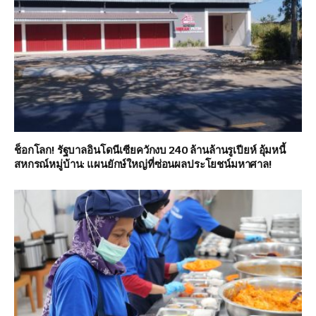
ช็อกโลก! รัฐบาลอินโดนีเซียควักงบ 240 ล้านล้านรูเปียห์ อุ้มหนี้
สหกรณ์หมู่บ้าน: แผนยักษ์ใหญ่ที่ซ่อนผลประโยชน์มหาศาล!