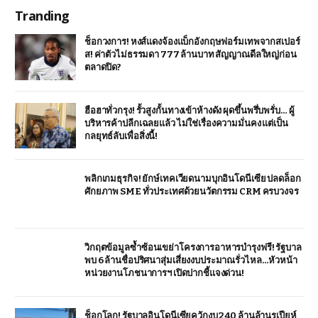
Tranding
ช็อกวงการ! หงส์แดงจ้องแบ็กอังกฤษฟอร์มเทพจากสเปอร์
ส! ค่าตัวไม่ธรรมดา 777 ล้านบาท สัญญาณดีลใหญ่ก่อน
ตลาดปิด?
ฮือฮาทั่วกรุง! รั้วสูงกั้นทางเข้าห้างดัง ผุดขึ้นพรึ่บพรั่บ… ผู้
บริหารค้าปลีกเฉลยแล้ว ไม่ใช่เรื่องความมั่นคง แต่เป็น
กลยุทธ์ลับเพื่อสิ่งนี้!
พลิกเกมธุรกิจ! ยักษ์เทคเวียดนามบุกอินโดนีเซีย ปลดล็อก
ศักยภาพ SME ทั่วประเทศด้วยนวัตกรรม CRM ครบวงจร
วิกฤตข้อมูลซ้ำซ้อนเขย่าโครงการอาหารบำรุงฟรี! รัฐบาล
พบ 6 ล้านชื่อปริศนาสุ่มเสี่ยงงบประมาณรั่วไหล…หัวหน้า
หน่วยงานโภชนาการฯ เปิดปากชี้แจงด่วน!
ช็อกโลก! รัฐบาลอินโดนีเซียควักงบ 240 ล้านล้านรูเปียห์