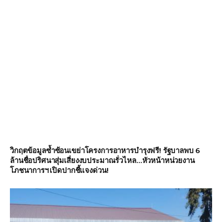
วิกฤตข้อมูลซ้ำซ้อนเขย่าโครงการอาหารบำรุงฟรี! รัฐบาลพบ 6
ล้านชื่อปริศนาสุ่มเสี่ยงงบประมาณรั่วไหล…หัวหน้าหน่วยงาน
โภชนาการฯ เปิดปากชี้แจงด่วน!