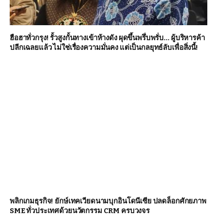
ฮือฮาทั่วกรุง! รั้วสูงกั้นทางเข้าห้างดัง ผุดขึ้นพรึ่บพรั่บ… ผู้บริหารค้า
ปลีกเฉลยแล้ว ไม่ใช่เรื่องความมั่นคง แต่เป็นกลยุทธ์ลับเพื่อสิ่งนี้!
พลิกเกมธุรกิจ! ยักษ์เทคเวียดนามบุกอินโดนีเซีย ปลดล็อกศักยภาพ
SME ทั่วประเทศด้วยนวัตกรรม CRM ครบวงจร