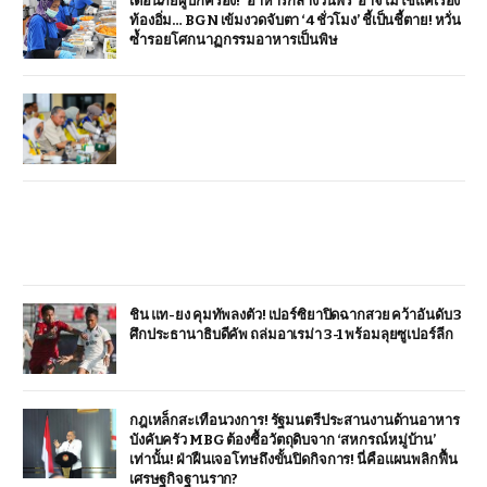
เตือนภัยผู้ปกครอง! ‘อาหารกลางวันฟรี’ อาจไม่ใช่แค่เรื่อง
ท้องอิ่ม… BGN เข้มงวดจับตา ‘4 ชั่วโมง’ ชี้เป็นชี้ตาย! หวั่น
ซ้ำรอยโศกนาฏกรรมอาหารเป็นพิษ
ชิน แท-ยง คุมทัพลงตัว! เปอร์ซิยาปิดฉากสวย คว้าอันดับ 3
ศึกประธานาธิบดีคัพ ถล่มอาเรม่า 3-1 พร้อมลุยซูเปอร์ลีก
กฎเหล็กสะเทือนวงการ! รัฐมนตรีประสานงานด้านอาหาร
บังคับครัว MBG ต้องซื้อวัตถุดิบจาก ‘สหกรณ์หมู่บ้าน’
เท่านั้น! ฝ่าฝืนเจอโทษถึงขั้นปิดกิจการ! นี่คือแผนพลิกฟื้น
เศรษฐกิจฐานราก?