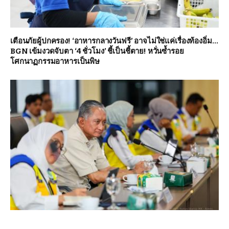
เตือนภัยผู้ปกครอง! ‘อาหารกลางวันฟรี’ อาจไม่ใช่แค่เรื่องท้องอิ่ม…
BGN เข้มงวดจับตา ‘4 ชั่วโมง’ ชี้เป็นชี้ตาย! หวั่นซ้ำรอย
โศกนาฏกรรมอาหารเป็นพิษ