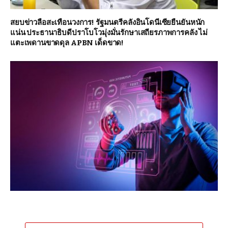
สยบข่าวลือสะเทือนวงการ! รัฐมนตรีคลังอินโดนีเซียยืนยันหนัก
แน่น ประธานาธิบดีปราโบโวมุ่งมั่นรักษาเสถียรภาพการคลัง ไม่
แตะเพดานขาดดุล APBN เด็ดขาด!