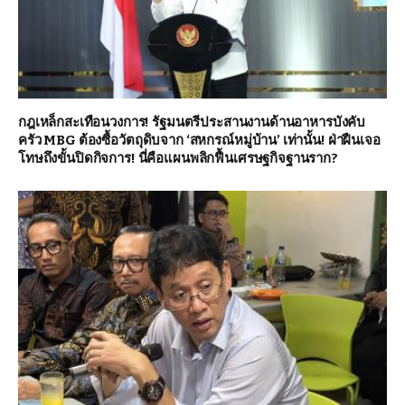
กฎเหล็กสะเทือนวงการ! รัฐมนตรีประสานงานด้านอาหารบังคับ
ครัว MBG ต้องซื้อวัตถุดิบจาก ‘สหกรณ์หมู่บ้าน’ เท่านั้น! ฝ่าฝืนเจอ
โทษถึงขั้นปิดกิจการ! นี่คือแผนพลิกฟื้นเศรษฐกิจฐานราก?