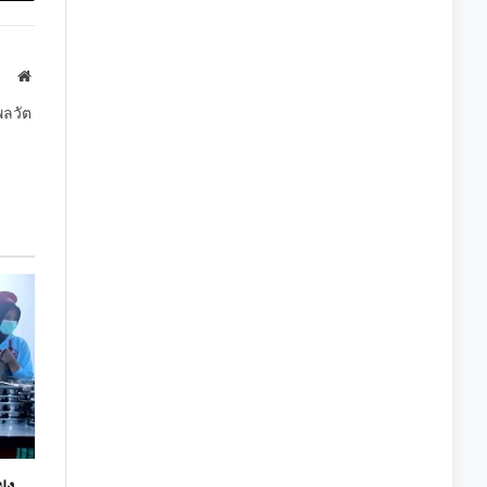
Link
Website
พลวัต
ฝง