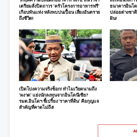
เตรียมสั่งปิดถาวร ‘ครัวโครงการอาหารฟรี’
ธนาคารอินโดฯ 
เกือบพันแห่ง หลังพบปนเปื้อน เสี่ยงอันตราย
ปล่อยต่างชาต
ถึงชีวิต!
ฝัน!
เปิดโปงความจริงช็อก! ทำไมเวียดนามถึง
‘ผงาด’ แย่งนักลงทุนจากอินโดนีเซีย?
รมต.อินโดฯ ชี้เปรี้ยง ‘ราคาที่ดิน’ คือกุญแจ
สำคัญที่คาดไม่ถึง!
A