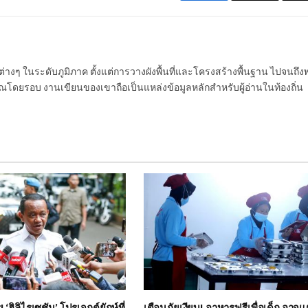
นต่างๆ ในระดับภูมิภาค ตั้งแต่การวางผังพื้นที่และโครงสร้างพื้นฐาน ไปจนถึง
โดยรอบ งานเขียนของเขาถือเป็นแหล่งข้อมูลหลักสำหรับผู้อ่านในท้องถิ่น
‘ฮิลิไรเซชัน’ โปรเจกต์ยักษ์ที่
เตือนภัยเงียบ! อาหารฟรีเพื่อเด็ก อาจแ