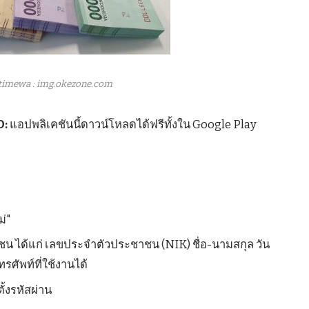
timewa : img.okezone.com
O:
แอปพลิเคชันนี้ดาวน์โหลดได้ฟรีทั้งใน Google Play
ม่"
 ได้แก่ เลขประจำตัวประชาชน (NIK) ชื่อ-นามสกุล วัน
รศัพท์ที่ใช้งานได้
ั้งรหัสผ่าน