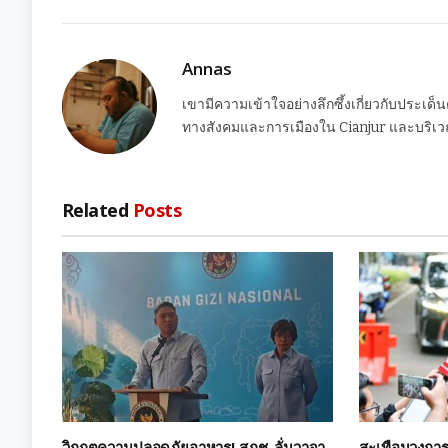
Annas
เขามีความเข้าใจอย่างลึกซึ้งเกี่ยวกับประเด็
ทางสังคมและการเมืองใน Cianjur และบริเวณ
Related
Posts
วิกฤตความปลอดภัยอาหาร! สภช. ลั่นวาจา
สะเทือนวงการ! 