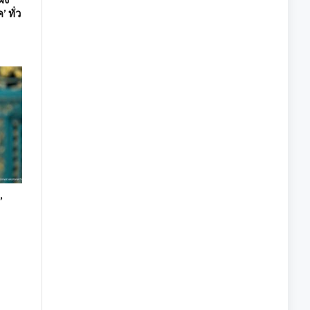
 ทั่ว
’