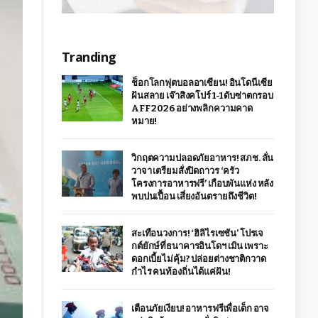
Tranding
ช็อกโลกฟุตบอลอาเซียน! อินโดนีเซีย
ฝันสลาย เจ๊าสิงคโปร์ 1-1 ดับซ่าตกรอบ
AFF 2026 อย่างพลิกความคาด
หมาย!
วิกฤตความปลอดภัยอาหาร! สภช. ลั่น
วาจา เตรียมสั่งปิดถาวร ‘ครัว
โครงการอาหารฟรี’ เกือบพันแห่ง หลัง
พบปนเปื้อน เสี่ยงอันตรายถึงชีวิต!
สะเทือนวงการ! ‘ฮิลิไรเซชัน’ โปรเจ
กต์ยักษ์ที่ธนาคารอินโดฯ เมิน เพราะ
ดอกเบี้ยไม่คุ้ม? ปล่อยต่างชาติกวาด
กำไร คนท้องถิ่นได้แค่ฝัน!
เตือนภัยเงียบ! อาหารฟรีเพื่อเด็ก อาจ