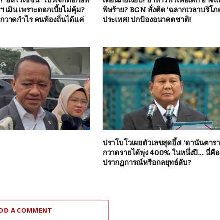
เมิน เพราะดอกเบี้ยไม่คุ้ม?
พิษร้าย? BGN สั่งติด ‘ฉลากเวลาบริโภค’
ิกวาดกำไร คนท้องถิ่นได้แค่
ประเทศ! ปกป้องอนาคตชาติ!
ปราโบโวเผยตัวเลขสุดอึ้ง! ‘ดานันตารา
กวาดรายได้พุ่ง 400% ในหนึ่งปี… นี่คือ
ปรากฏการณ์หรือกลยุทธ์ลับ?
DD A COMMENT