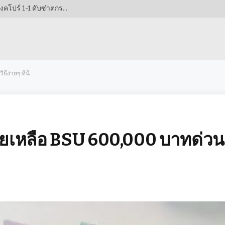
ช็อกโลกฟุตบอลอาเซียน! อินโดนีเซียฝันสลาย เจ๊าสิงคโปร์ 1-1 ดับซ่าตกรอบ AFF 2026 อย่างพลิกความคาดหมาย!
ง่ายๆ ที่นี่
ยเหลือ BSU 600,000 บาทด่วน