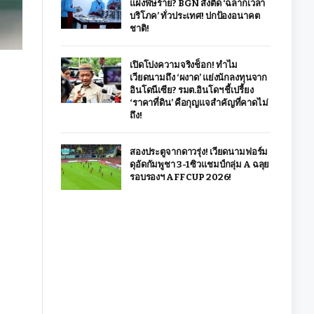
แฝงพิษร้าย? BGN สั่งติด ‘ฉลากเวลา
บริโภค’ ทั่วประเทศ! ปกป้องอนาคต
ชาติ!
เปิดโปงความจริงช็อก! ทำไม
เวียดนามถึง ‘ผงาด’ แย่งนักลงทุนจาก
อินโดนีเซีย? รมต.อินโดฯ ชี้เปรี้ยง
‘ราคาที่ดิน’ คือกุญแจสำคัญที่คาดไม่
ถึง!
สองประตูจากดาวรุ่ง! เวียดนามฟอร์ม
ดุอัดกัมพูชา 3-1 ซิวแชมป์กลุ่ม A ฉลุย
รอบรองฯ AFF CUP 2026!