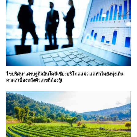
ไขปริศนาเศรษฐกิจอินโดนีเซีย: บริโภคแผ่ว แต่ทำไมยังพุ่งเกิน
คาด? เบื้องหลังตัวเลขที่ต้องรู้!