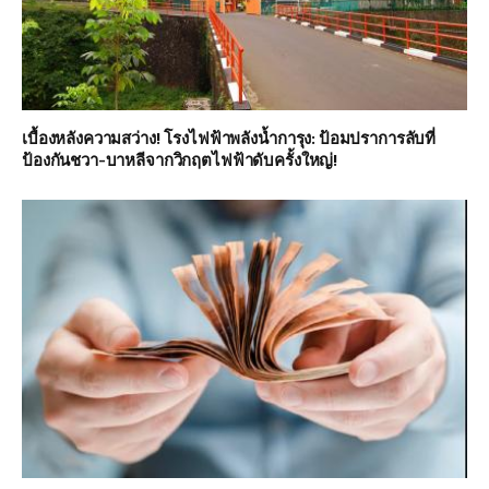
เบื้องหลังความสว่าง! โรงไฟฟ้าพลังน้ำการุง: ป้อมปราการลับที่
ป้องกันชวา-บาหลีจากวิกฤตไฟฟ้าดับครั้งใหญ่!