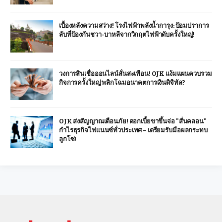
เบื้องหลังความสว่าง! โรงไฟฟ้าพลังน้ำการุง: ป้อมปราการ
ลับที่ป้องกันชวา-บาหลีจากวิกฤตไฟฟ้าดับครั้งใหญ่!
วงการสินเชื่อออนไลน์สั่นสะเทือน! OJK แง้มแผนควบรวม
กิจการครั้งใหญ่ พลิกโฉมอนาคตการเงินดิจิทัล?
OJK ส่งสัญญาณเตือนภัย! ดอกเบี้ยขาขึ้นจ่อ "สั่นคลอน"
กำไรธุรกิจไฟแนนซ์ทั่วประเทศ – เตรียมรับมือผลกระทบ
ลูกโซ่!