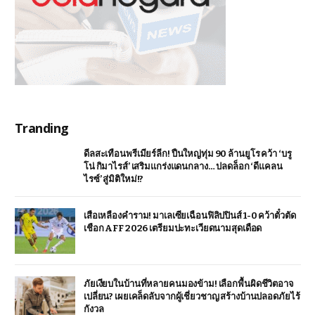
Tranding
ดีลสะเทือนพรีเมียร์ลีก! ปืนใหญ่ทุ่ม 90 ล้านยูโร คว้า ‘บรู
โน่ กิมาไรส์’ เสริมแกร่งแดนกลาง… ปลดล็อก ‘ดีแคลน
ไรซ์’ สู่มิติใหม่!?
เสือเหลืองคำราม! มาเลเซียเฉือนฟิลิปปินส์ 1-0 คว้าตั๋วตัด
เชือก AFF 2026 เตรียมปะทะเวียดนามสุดเดือด
ภัยเงียบในบ้านที่หลายคนมองข้าม! เลือกพื้นผิดชีวิตอาจ
เปลี่ยน? เผยเคล็ดลับจากผู้เชี่ยวชาญ สร้างบ้านปลอดภัยไร้
กังวล