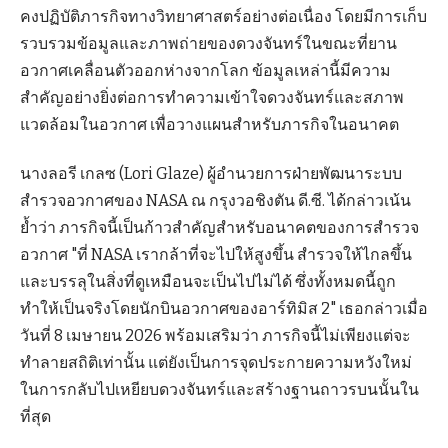
คงปฏิบัติภารกิจทางวิทยาศาสตร์อย่างต่อเนื่อง โดยมีการเก็บ
รวบรวมข้อมูลและภาพถ่ายของดวงจันทร์ในขณะที่ยาน
อวกาศเคลื่อนตัวออกห่างจากโลก ข้อมูลเหล่านี้มีความ
สำคัญอย่างยิ่งต่อการทำความเข้าใจดวงจันทร์และสภาพ
แวดล้อมในอวกาศ เพื่อวางแผนสำหรับภารกิจในอนาคต
นางลอรี เกลซ (Lori Glaze) ผู้อำนวยการฝ่ายพัฒนาระบบ
สำรวจอวกาศของ NASA ณ กรุงวอชิงตัน ดี.ซี. ได้กล่าวเน้น
ย้ำว่า ภารกิจนี้เป็นก้าวสำคัญสำหรับอนาคตของการสำรวจ
อวกาศ "ที่ NASA เรากล้าที่จะไปให้สูงขึ้น สำรวจให้ไกลขึ้น
และบรรลุในสิ่งที่ดูเหมือนจะเป็นไปไม่ได้ ซึ่งทั้งหมดนี้ถูก
ทำให้เป็นจริงโดยนักบินอวกาศของอาร์ทิมิส 2" เธอกล่าวเมื่อ
วันที่ 8 เมษายน 2026 พร้อมเสริมว่า ภารกิจนี้ไม่เพียงแต่จะ
ทำลายสถิติเท่านั้น แต่ยังเป็นการจุดประกายความหวังใหม่
ในการกลับไปเหยียบดวงจันทร์และสร้างฐานถาวรบนนั้นใน
ที่สุด