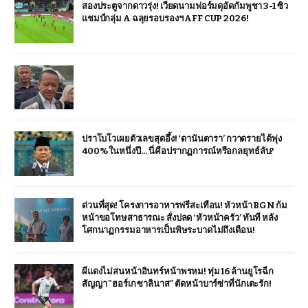
สองประตูจากดาวรุ่ง! เวียดนามฟอร์มดุอัดกัมพูชา 3-1 ซิว
แชมป์กลุ่ม A ฉลุยรอบรองฯ AFF CUP 2026!
ปราโบโวเผยตัวเลขสุดอึ้ง! ‘ดานันตารา’ กวาดรายได้พุ่ง
400% ในหนึ่งปี… นี่คือปรากฏการณ์หรือกลยุทธ์ลับ?
ด่วนที่สุด! โครงการอาหารฟรีสะเทือน! หัวหน้า BGN ก้ม
หน้าขอโทษสาธารณะ สั่งปลด ‘หัวหน้าครัว’ ทันที หลัง
โศกนาฏกรรมอาหารเป็นพิษระบาดไม่ถึงเดือน!
ผีแดงไม่สนหน้าอินทร์หน้าพรหม! ทุ่ม 16 ล้านยูโรฉีก
สัญญา "ฮอร์เก ซาลินาส" ตัดหน้าบาร์ซ่าที่นักเตะรัก!