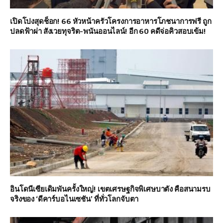
เปิดโปงสุดช็อก! 66 หัวหน้าครัวโครงการอาหารโภชนาการฟรี ถูก
ปลดฟ้าผ่า สังเวยทุจริต-พนันออนไลน์! อีก 60 คดีจ่อคิวสอบเข้ม!
อินโดนีเซียเดิมพันครั้งใหญ่! เขตเศรษฐกิจพิเศษบาตัง คือสนามรบ
จริงของ ‘ดีคาร์บอไนเซชัน’ ที่ทั่วโลกจับตา