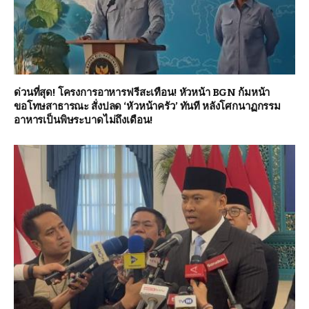
ด่วนที่สุด! โครงการอาหารฟรีสะเทือน! หัวหน้า BGN ก้มหน้า
ขอโทษสาธารณะ สั่งปลด ‘หัวหน้าครัว’ ทันที หลังโศกนาฏกรรม
อาหารเป็นพิษระบาดไม่ถึงเดือน!