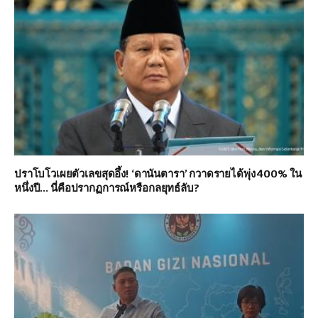
ปราโบโวเผยตัวเลขสุดอึ้ง! ‘ดานันตารา’ กวาดรายได้พุ่ง 400% ใน
หนึ่งปี… นี่คือปรากฏการณ์หรือกลยุทธ์ลับ?