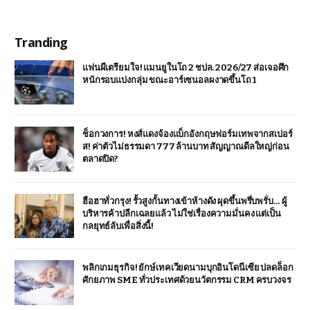
Tranding
แฟนผีเตรียมใจ! แมนยูในโถ 2 ชปล. 2026/27 ส่อเจอศึก
หนักรอบแบ่งกลุ่ม ขณะอาร์เซนอลผงาดขึ้นโถ 1
ช็อกวงการ! หงส์แดงจ้องแบ็กอังกฤษฟอร์มเทพจากสเปอร์
ส! ค่าตัวไม่ธรรมดา 777 ล้านบาท สัญญาณดีลใหญ่ก่อน
ตลาดปิด?
ฮือฮาทั่วกรุง! รั้วสูงกั้นทางเข้าห้างดัง ผุดขึ้นพรึ่บพรั่บ… ผู้
บริหารค้าปลีกเฉลยแล้ว ไม่ใช่เรื่องความมั่นคง แต่เป็น
กลยุทธ์ลับเพื่อสิ่งนี้!
พลิกเกมธุรกิจ! ยักษ์เทคเวียดนามบุกอินโดนีเซีย ปลดล็อก
ศักยภาพ SME ทั่วประเทศด้วยนวัตกรรม CRM ครบวงจร