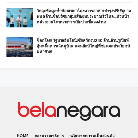
วิกฤตข้อมูลซ้ำซ้อนเขย่าโครงการอาหารบำรุงฟรี! รัฐบาล
พบ 6 ล้านชื่อปริศนาสุ่มเสี่ยงงบประมาณรั่วไหล…หัวหน้า
หน่วยงานโภชนาการฯ เปิดปากชี้แจงด่วน!
ช็อกโลก! รัฐบาลอินโดนีเซียควักงบ 240 ล้านล้านรูเปียห์
อุ้มหนี้สหกรณ์หมู่บ้าน: แผนยักษ์ใหญ่ที่ซ่อนผลประโยชน์
มหาศาล!
HOME
กองบรรณาธิการ
นโยบายความเป็นส่วนตัว