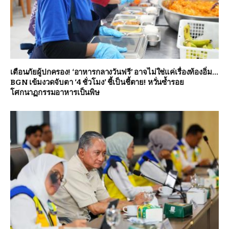
เตือนภัยผู้ปกครอง! ‘อาหารกลางวันฟรี’ อาจไม่ใช่แค่เรื่องท้องอิ่ม…
BGN เข้มงวดจับตา ‘4 ชั่วโมง’ ชี้เป็นชี้ตาย! หวั่นซ้ำรอย
โศกนาฏกรรมอาหารเป็นพิษ