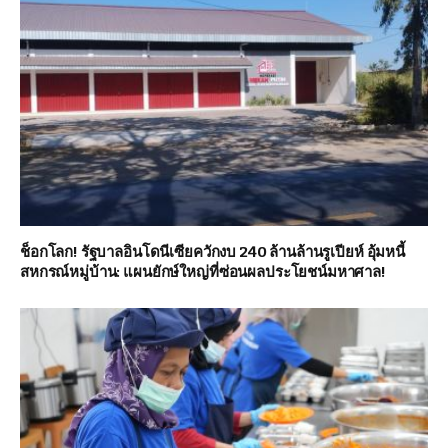
ช็อกโลก! รัฐบาลอินโดนีเซียควักงบ 240 ล้านล้านรูเปียห์ อุ้มหนี้
สหกรณ์หมู่บ้าน: แผนยักษ์ใหญ่ที่ซ่อนผลประโยชน์มหาศาล!