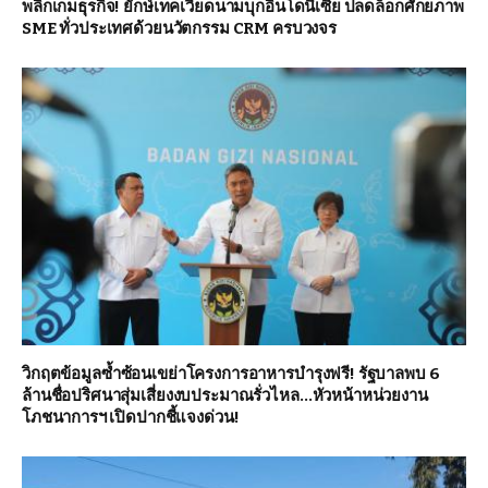
พลิกเกมธุรกิจ! ยักษ์เทคเวียดนามบุกอินโดนีเซีย ปลดล็อกศักยภาพ
SME ทั่วประเทศด้วยนวัตกรรม CRM ครบวงจร
วิกฤตข้อมูลซ้ำซ้อนเขย่าโครงการอาหารบำรุงฟรี! รัฐบาลพบ 6
ล้านชื่อปริศนาสุ่มเสี่ยงงบประมาณรั่วไหล…หัวหน้าหน่วยงาน
โภชนาการฯ เปิดปากชี้แจงด่วน!