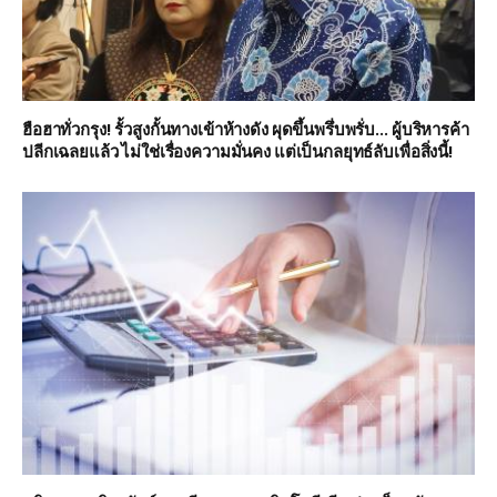
ฮือฮาทั่วกรุง! รั้วสูงกั้นทางเข้าห้างดัง ผุดขึ้นพรึ่บพรั่บ… ผู้บริหารค้า
ปลีกเฉลยแล้ว ไม่ใช่เรื่องความมั่นคง แต่เป็นกลยุทธ์ลับเพื่อสิ่งนี้!