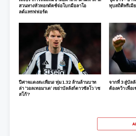
สวนทางหัวหอกดัตช์จ่อโบกมือลาโอ
ทุบสถิติพรีเมี
ลด์แทรฟฟอร์ด
ปีศาจแดงสะเทือน! ทุ่ม 1.32 ล้านล้านบาท
จากที่ 3 สู่บัล
ล่า ‘วอลเทอมาเด’ เขย่าบัลลังก์ดาวซัลโว ‘เซ
ต้องคว้า เพื่อเ
สโก้’?
A