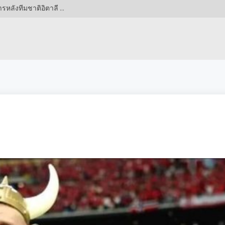
พลิกโผ! ปีศาจแดงเปลี่ยนแผนล่าแข้งใหม่ เล็งปราการหลังทีมชาติอิตาลี ค่าตัวมหาศาล สวนทางหัวหอกดัตช์จ่อโบกมือลาโอลด์แทรฟฟอร์ด