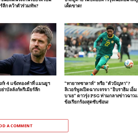
ยร์ลีก คว้าตัวร่วมทัพ?
เด็ดขาด!
ลังก์! 4 แข้งทองคำที่ แมนยูฯ
"ทายาทซาลาห์" หรือ "ตัวปัญหา"?
ขย่าบัลลังก์พรีเมียร์ลีก
ลิเวอร์พูลเปิดฉากเจรจา "อิบราฮิม เอ็ม
บาเย" ดาวรุ่ง PSG ท่ามกลางข่าวฉาว
ข้อเรียกร้องสุดซับซ้อน!
DD A COMMENT