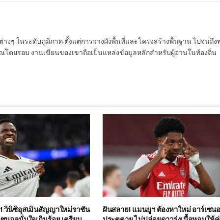
นต่างๆ ในระดับภูมิภาค ตั้งแต่การวางผังพื้นที่และโครงสร้างพื้นฐาน ไปจนถึง
โดยรอบ งานเขียนของเขาถือเป็นแหล่งข้อมูลหลักสำหรับผู้อ่านในท้องถิ่น
 วินิซิอุสเมินสัญญาใหม่ราชัน
ฝันสลาย! แมนยูฯ ต้องหาใหม่ อาร์เซน
เซนอลมั่นใจเกินร้อย เตรียม
ประตูตาย ไม่ปล่อยดาวรุ่งเนื้อหอมให้คู่