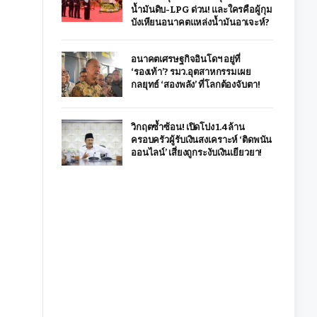
น้ำมันดิบ-LPG ด่วน! และใครคือผู้กุม
บังเหียนอนาคตแหล่งน้ำมันอาเจะห์?
อนาคตเศรษฐกิจอินโดฯ อยู่ที่
‘รองเท้า’? รมว.อุตสาหกรรมเผย
กลยุทธ์ ‘สองพลัง’ ที่โลกต้องจับตา!
วิกฤตซ้ำซ้อน! เปิดโปง 1.4 ล้าน
ครอบครัวผู้รับเงินสงเคราะห์ ‘ติดพนัน
ออนไลน์’ เสี่ยงถูกระงับเงินเยียวยา!