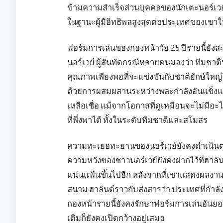
ข้ามความสำเร็จส่วนบุคคลของนักเตะนอร์เวย์รุ
ในฐานะผู้มีอิทธิพลสูงสุดต่อประเทศของเขาใ
ฟอร์มการเล่นของกองหน้าวัย 25 ปีรายนี้ยัง
นอร์เวย์ ผู้สันทัดกรณีหลายคนมองว่า ทีมชาติน
คุณภาพเพียงพอที่จะแข่งขันกับชาติยักษ์ใหญ่ได
ด้วยการผสมผสานระหว่างพละกำลังอันแข็งแกร
เหลือเชื่อ แม้จากโอกาสที่ดูเหมือนจะไม่มีอ
ที่พึ่งพาได้ ทั้งในระดับทีมชาติและสโมสร
ความทะเยอทะยานของนอร์เวย์ยังคงดำเนินต่
ความหวังของชาวนอร์เวย์ยังคงฝากไว้ที่ฮาลันด์
แน่นแฟ้นขึ้นไปอีก หลังจากที่เขาแสดงผลงานอั
สนาม ฮาลันด์ราวกับส่งสารว่า ประเทศที่กำล
กองหน้ารายนี้ยังคงรักษาฟอร์มการเล่นอันยอด
เดิมก็ยังคงเปิดกว้างอยู่เสมอ