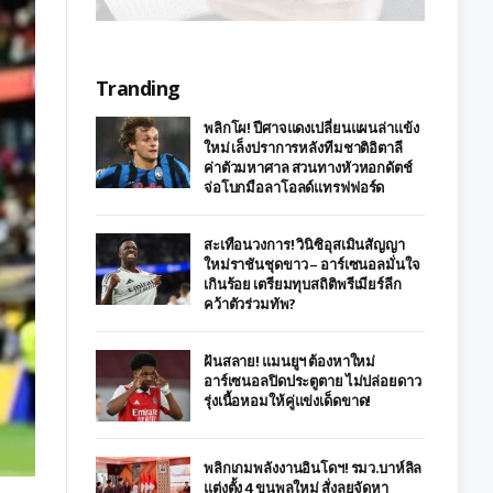
Tranding
พลิกโผ! ปีศาจแดงเปลี่ยนแผนล่าแข้ง
ใหม่ เล็งปราการหลังทีมชาติอิตาลี
ค่าตัวมหาศาล สวนทางหัวหอกดัตช์
จ่อโบกมือลาโอลด์แทรฟฟอร์ด
สะเทือนวงการ! วินิซิอุสเมินสัญญา
ใหม่ราชันชุดขาว – อาร์เซนอลมั่นใจ
เกินร้อย เตรียมทุบสถิติพรีเมียร์ลีก
คว้าตัวร่วมทัพ?
ฝันสลาย! แมนยูฯ ต้องหาใหม่
อาร์เซนอลปิดประตูตาย ไม่ปล่อยดาว
รุ่งเนื้อหอมให้คู่แข่งเด็ดขาด!
พลิกเกมพลังงานอินโดฯ! รมว.บาห์ลิล
แต่งตั้ง 4 ขุนพลใหม่ สั่งลุยจัดหา