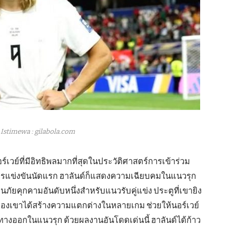
Istimewa : gilabola.com
นอร์เวย์ที่มีอิทธิพลมากที่สุดในประวัติศาสตร์การเข้าร่วม
การแข่งขันนัดแรก ฮาลันด์ก็แสดงความเฉียบคมในแนวรุก
ัยคุกคามอันดับหนึ่งสำหรับแนวรับคู่แข่ง ประตูที่เขายิง
คมของเขาได้สร้างความแตกต่างในหลายเกม ช่วยให้นอร์เวย์
รทางออกในแนวรุก ด้วยผลงานอันโดดเด่นนี้ ฮาลันด์ได้ก้าว