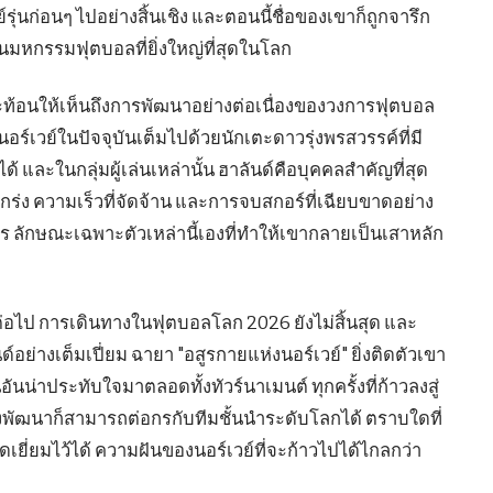
่นก่อนๆ ไปอย่างสิ้นเชิง และตอนนี้ชื่อของเขาก็ถูกจารึก
นมหกรรมฟุตบอลที่ยิ่งใหญ่ที่สุดในโลก
สะท้อนให้เห็นถึงการพัฒนาอย่างต่อเนื่องของวงการฟุตบอล
อร์เวย์ในปัจจุบันเต็มไปด้วยนักเตะดาวรุ่งพรสวรรค์ที่มี
้ และในกลุ่มผู้เล่นเหล่านั้น ฮาลันด์คือบุคคลสำคัญที่สุด
่ง ความเร็วที่จัดจ้าน และการจบสกอร์ที่เฉียบขาดอย่าง
ะไร ลักษณะเฉพาะตัวเหล่านี้เองที่ทำให้เขากลายเป็นเสาหลัก
อไป การเดินทางในฟุตบอลโลก 2026 ยังไม่สิ้นสุด และ
อย่างเต็มเปี่ยม ฉายา "อสูรกายแห่งนอร์เวย์" ยิ่งติดตัวเขา
นน่าประทับใจมาตลอดทั้งทัวร์นาเมนต์ ทุกครั้งที่ก้าวลงสู่
ังพัฒนาก็สามารถต่อกรกับทีมชั้นนำระดับโลกได้ ตราบใดที่
เยี่ยมไว้ได้ ความฝันของนอร์เวย์ที่จะก้าวไปได้ไกลกว่า