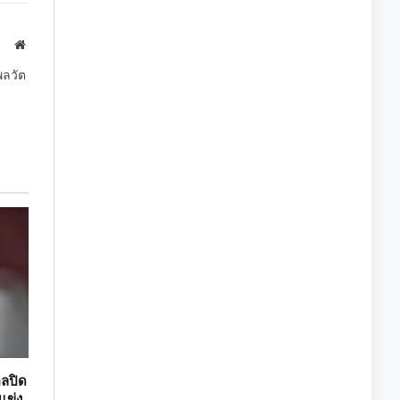
Link
Website
พลวัต
อลปิด
แข่ง