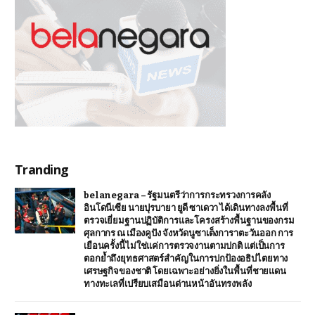
Tranding
belanegara – รัฐมนตรีว่าการกระทรวงการคลัง
อินโดนีเซีย นายปุรบายา ยูดี ซาเดวา ได้เดินทางลงพื้นที่
ตรวจเยี่ยมฐานปฏิบัติการและโครงสร้างพื้นฐานของกรม
ศุลกากร ณ เมืองคูปัง จังหวัดนูซาเต็งการาตะวันออก การ
เยือนครั้งนี้ไม่ใช่แค่การตรวจงานตามปกติ แต่เป็นการ
ตอกย้ำถึงยุทธศาสตร์สำคัญในการปกป้องอธิปไตยทาง
เศรษฐกิจของชาติ โดยเฉพาะอย่างยิ่งในพื้นที่ชายแดน
ทางทะเลที่เปรียบเสมือนด่านหน้าอันทรงพลัง