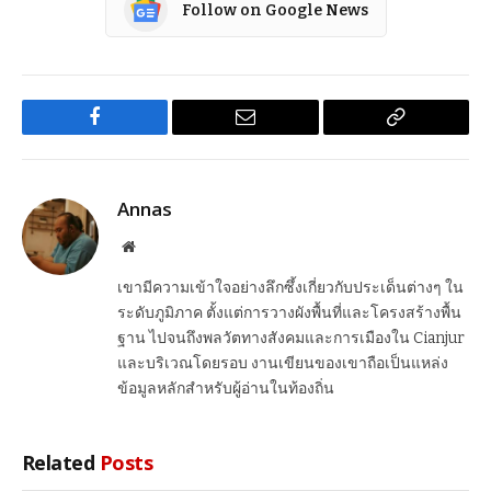
Follow on Google News
Facebook
Email
Copy
Link
Annas
Website
เขามีความเข้าใจอย่างลึกซึ้งเกี่ยวกับประเด็นต่างๆ ใน
ระดับภูมิภาค ตั้งแต่การวางผังพื้นที่และโครงสร้างพื้น
ฐาน ไปจนถึงพลวัตทางสังคมและการเมืองใน Cianjur
และบริเวณโดยรอบ งานเขียนของเขาถือเป็นแหล่ง
ข้อมูลหลักสำหรับผู้อ่านในท้องถิ่น
Related
Posts