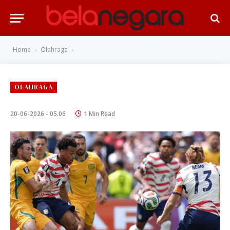
Home
Olahraga
-
-
OLAHRAGA
20-06-2026 - 05.06
1 Min Read