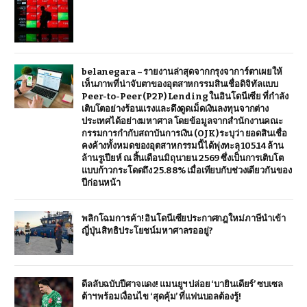
belanegara – รายงานล่าสุดจากกรุงจาการ์ตาเผยให้
เห็นภาพที่น่าจับตาของอุตสาหกรรมสินเชื่อดิจิทัลแบบ
Peer-to-Peer (P2P) Lending ในอินโดนีเซีย ที่กำลัง
เติบโตอย่างร้อนแรงและดึงดูดเม็ดเงินลงทุนจากต่าง
ประเทศได้อย่างมหาศาล โดยข้อมูลจากสำนักงานคณะ
กรรมการกำกับสถาบันการเงิน (OJK) ระบุว่า ยอดสินเชื่อ
คงค้างทั้งหมดของอุตสาหกรรมนี้ได้พุ่งทะลุ 105.14 ล้าน
ล้านรูเปียห์ ณ สิ้นเดือนมิถุนายน 2569 ซึ่งเป็นการเติบโต
แบบก้าวกระโดดถึง 25.88% เมื่อเทียบกับช่วงเดียวกันของ
ปีก่อนหน้า
พลิกโฉมการค้า! อินโดนีเซียประกาศกฎใหม่ภาษีนำเข้า
ญี่ปุ่น สิทธิประโยชน์มหาศาลรออยู่?
ดีลลับฉบับปีศาจแดง! แมนยูฯ ปล่อย ‘บายินเดียร์’ ซบเซล
ต้าฯ พร้อมเงื่อนไข ‘สุดคุ้ม’ ที่แฟนบอลต้องรู้!