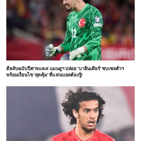
ดีลลับฉบับปีศาจแดง! แมนยูฯ ปล่อย ‘บายินเดียร์’ ซบเซลต้าฯ
พร้อมเงื่อนไข ‘สุดคุ้ม’ ที่แฟนบอลต้องรู้!