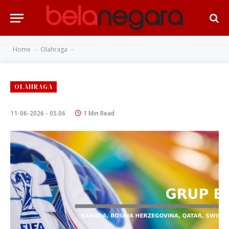
Home
Olahraga
-
-
OLAHRAGA
11-06-2026 - 05.06
1 Min Read