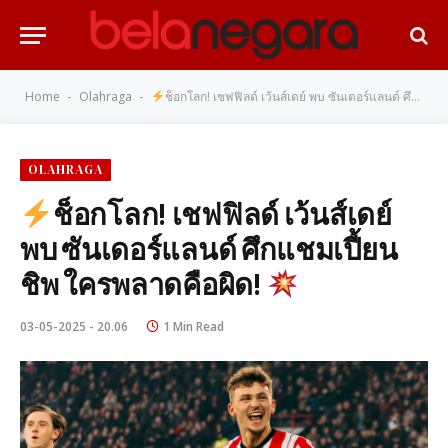
Home
Olahraga
ช็อกโลก! เชฟฟิลด์ เว้นส์เดย์ พบ ซันเดอร์แลนด์ ศึกแชมเปี้ยนชิพ ใครพลาดคือผิด!
-
-
OLAHRAGA
ช็อกโลก! เชฟฟิลด์ เว้นส์เดย์
พบ ซันเดอร์แลนด์ ศึกแชมเปี้ยน
ชิพ ใครพลาดคือผิด!
03-05-2025 - 20.06
1 Min Read