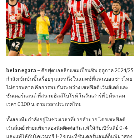
belanegara –
ศึกฟุตบอลลีกแชมเปี้ยนชิพ ฤดูกาล 2024/25
กำลังเข้มข้นขึ้นเรื่อยๆ และหนึ่งในแมตช์ที่แฟนบอลชาวไทย
ไม่ควรพลาด คือการพบกันระหว่าง เชฟฟิลด์ เว้นส์เดย์ และ
ซันเดอร์แลนด์ ที่สนามฮิลส์โบโรห์ ในวันเสาร์ที่ 1 มีนาคม
เวลา 03.00 น. ตามเวลาประเทศไทย
ทั้งสองทีมกำลังอยู่ในช่วงเวลาที่ยากลำบาก โดยเชฟฟิลด์
เว้นส์เดย์ พ่ายแพ้มาสองนัดติดต่อกัน แพ้ให้กับเบิร์นลี่ย์ 0-4
และแพ้ให้กับโคเวนทรี 1-2 ขณะที่ซันเดอร์แลนด์ก็แพ้มาสอง