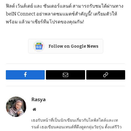
ฟิลด์ เว้นส์เดย์ และ ซันเดอร์แลนด์ สามารถรับชมได้ผ่านทาง
beIN Connect อย่าพลาดชมแมตช์สำคัญนี้! เตรียมตัวให้
พร้อม แล้วมาเชียร์ทีมโปรดของคุณกัน!
Follow on Google News
Facebook
Email
Copy
Link
Rasya
Website
เธอรับหน้าที่เป็นนักเขียนเกี่ยวกับไลฟ์สไตล์และเท
รนด์ เธอเขียนคอนเทนต์ที่ดึงดูดกลุ่มวัยรุ่น ตั้งแต่รีวิว