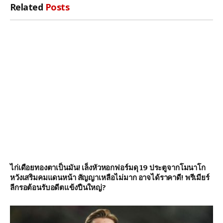
Related
Posts
ไก่เดือยทองตาเป็นมัน! เล็งหัวหอกฟอร์มดุ 19 ประตูจากโมนาโก
หวังเสริมคมแดนหน้า สัญญาเหลือไม่มาก อาจได้ราคาดี! พรีเมียร์
ลีกรอต้อนรับอดีตแข้งปืนใหญ่?