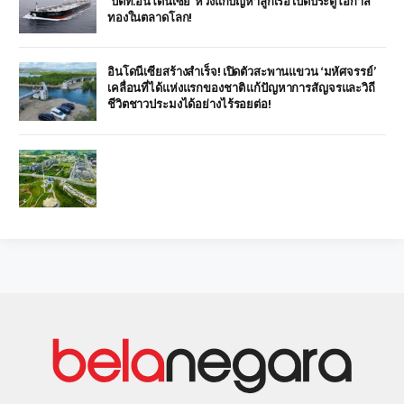
‘ปตท.อินโดนีเซีย’ หวังแก้ปัญหาลูกเรือ เปิดประตูโอกาส
ทองในตลาดโลก!
อินโดนีเซียสร้างสำเร็จ! เปิดตัวสะพานแขวน ‘มหัศจรรย์’
เคลื่อนที่ได้แห่งแรกของชาติ แก้ปัญหาการสัญจรและวิถี
ชีวิตชาวประมงได้อย่างไร้รอยต่อ!