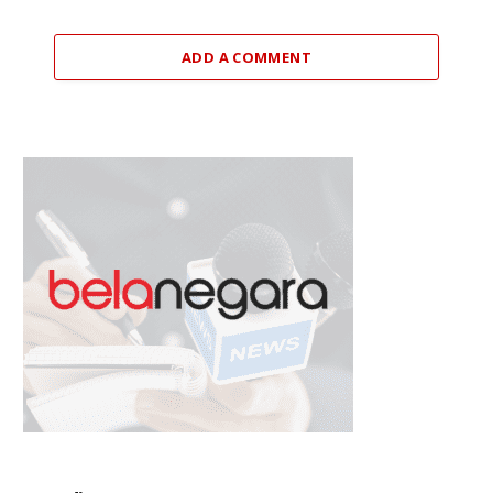
ADD A COMMENT