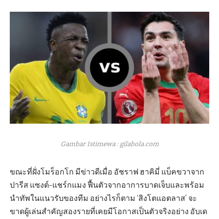
Gambar Istimewa : gilabola.com
ขณะที่ฝั่งโมร็อกโก มีข่าวดีเมื่อ อัชราฟ ฮาคิมี่ แบ็คขวาจาก
ปารีส แซงต์-แชร์กแมง ฟื้นตัวจากอาการบาดเจ็บและพร้อม
นำทัพในแนวรับของทีม อย่างไรก็ตาม ‘สิงโตแอตลาส’ จะ
ขาดผู้เล่นสำคัญสองรายที่เคยมีโอกาสเป็นตัวจริงอย่าง อับเด