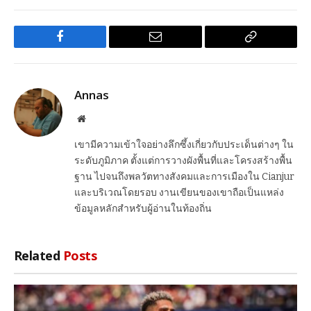
Facebook
Email
Copy
Link
Annas
Website
เขามีความเข้าใจอย่างลึกซึ้งเกี่ยวกับประเด็นต่างๆ ใน
ระดับภูมิภาค ตั้งแต่การวางผังพื้นที่และโครงสร้างพื้น
ฐาน ไปจนถึงพลวัตทางสังคมและการเมืองใน Cianjur
และบริเวณโดยรอบ งานเขียนของเขาถือเป็นแหล่ง
ข้อมูลหลักสำหรับผู้อ่านในท้องถิ่น
Related
Posts