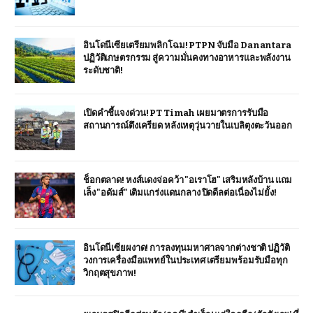
อินโดนีเซียเตรียมพลิกโฉม! PTPN จับมือ Danantara
ปฏิวัติเกษตรกรรม สู่ความมั่นคงทางอาหารและพลังงาน
ระดับชาติ!
เปิดคำชี้แจงด่วน! PT Timah เผยมาตรการรับมือ
สถานการณ์ตึงเครียด หลังเหตุวุ่นวายในเบลิตุงตะวันออก
ช็อกตลาด! หงส์แดงจ่อคว้า "อเราโฮ" เสริมหลังบ้าน แถม
เล็ง "อดัมส์" เติมแกร่งแดนกลาง ปิดดีลต่อเนื่องไม่ยั้ง!
อินโดนีเซียผงาด! การลงทุนมหาศาลจากต่างชาติ ปฏิวัติ
วงการเครื่องมือแพทย์ในประเทศ เตรียมพร้อมรับมือทุก
วิกฤตสุขภาพ!