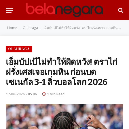
Home
Olahraga
เอ็มบัปเป้ไม่ทำให้ผิดหวัง! ตราไก่ฝรั่งเศสเจอเกมหิน ก่อนบดเซเนกัล 3-1 ลิ่วบอลโลก 2026
-
-
OLAHRAGA
เอ็มบัปเป้ไม่ทำให้ผิดหวัง! ตราไก่
ฝรั่งเศสเจอเกมหิน ก่อนบด
เซเนกัล 3-1 ลิ่วบอลโลก 2026
17-06-2026 - 05.06
1 Min Read