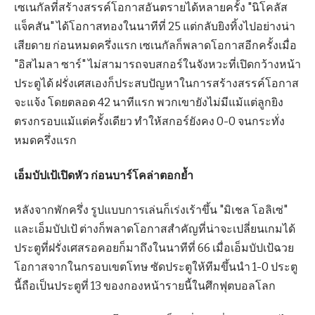
เซเนกัลที่สร้างสรรค์โอกาสอันตรายได้หลายครั้ง "นิโคลัส
แจ็คสัน" ได้โอกาสทองในนาทีที่ 25 แต่กลับยิงทิ้งไปอย่างน่า
เสียดาย ก่อนหมดครึ่งแรก เซเนกัลก็พลาดโอกาสอีกครั้งเมื่อ
"อิสไมลา ซาร์" ไม่สามารถจบสกอร์ในจังหวะที่เปิดกว้างหน้า
ประตูได้ ฝรั่งเศสเองก็ประสบปัญหาในการสร้างสรรค์โอกาส
จะแจ้ง โดยตลอด 42 นาทีแรก พวกเขายังไม่มีแม้แต่ลูกยิง
ตรงกรอบแม้แต่ครั้งเดียว ทำให้สกอร์ยังคง 0-0 จนกระทั่ง
หมดครึ่งแรก
เอ็มบัปเป้เปิดหัว ก่อนบาร์โคล่าตอกย้ำ
หลังจากพักครึ่ง รูปแบบการเล่นก็เร่งเร้าขึ้น "มิเชล โอลิเซ่"
และเอ็มบัปเป้ ต่างก็พลาดโอกาสสำคัญที่น่าจะเปลี่ยนเกมได้
ประตูที่ฝรั่งเศสรอคอยก็มาถึงในนาทีที่ 66 เมื่อเอ็มบัปเป้ฉวย
โอกาสจากในกรอบเขตโทษ ซัดประตูให้ทีมขึ้นนำ 1-0 ประตู
นี้ถือเป็นประตูที่ 13 ของกองหน้ารายนี้ในศึกฟุตบอลโลก