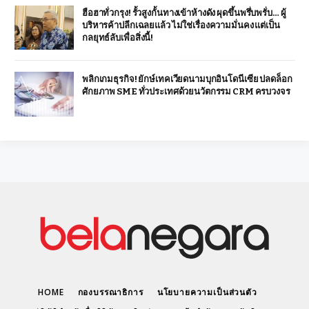
ฮือฮาทั่วกรุง! รั้วสูงกั้นทางเข้าห้างดัง ผุดขึ้นพรึ่บพรั่บ… ผู้
บริหารค้าปลีกเฉลยแล้ว ไม่ใช่เรื่องความมั่นคง แต่เป็น
กลยุทธ์ลับเพื่อสิ่งนี้!
พลิกเกมธุรกิจ! ยักษ์เทคเวียดนามบุกอินโดนีเซีย ปลดล็อก
ศักยภาพ SME ทั่วประเทศด้วยนวัตกรรม CRM ครบวงจร
HOME
กองบรรณาธิการ
นโยบายความเป็นส่วนตัว