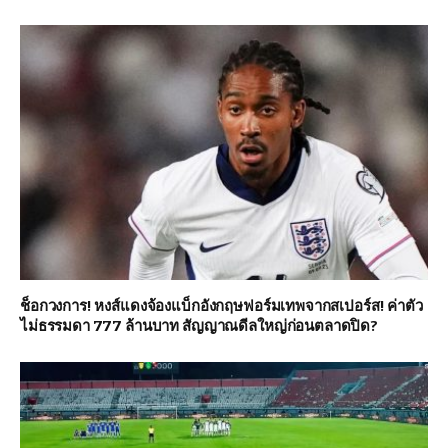
ช็อกวงการ! หงส์แดงจ้องแบ็กอังกฤษฟอร์มเทพจากสเปอร์ส! ค่าตัว
ไม่ธรรมดา 777 ล้านบาท สัญญาณดีลใหญ่ก่อนตลาดปิด?