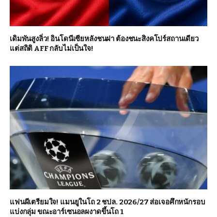
เดิมพันสูงลิ่ว! อินโดนีเซียหลังชนฝา ต้องชนะสิงคโปร์สถานเดียว
แต่สถิติ AFF กลับไม่เป็นใจ!
แฟนผีเตรียมใจ! แมนยูในโถ 2 ชปล. 2026/27 ส่อเจอศึกหนักรอบ
แบ่งกลุ่ม ขณะอาร์เซนอลผงาดขึ้นโถ 1