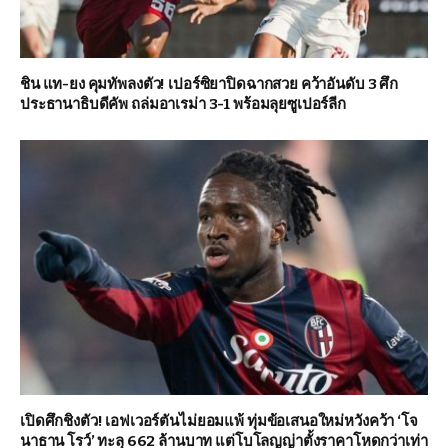
ชิน แท-ยง คุมทัพลงตัว! เปอร์ซิยาปิดฉากสวย คว้าอันดับ 3 ศึก
ประธานาธิบดีคัพ ถล่มอาเรม่า 3-1 พร้อมลุยซูเปอร์ลีก
เปิดศึกชิงตัว! เอฟเวอร์ตันไม่ยอมแพ้ ทุ่มข้อเสนอใหม่หวังคว้า ‘โจ
นาธาน โรว์’ ทะลุ 662 ล้านบาท แต่โบโลญญ่าตั้งราคาโหดกว่าเท่า