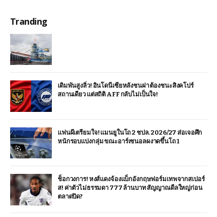
Tranding
เดิมพันสูงลิ่ว! อินโดนีเซียหลังชนฝา ต้องชนะสิงคโปร์
สถานเดียว แต่สถิติ AFF กลับไม่เป็นใจ!
แฟนผีเตรียมใจ! แมนยูในโถ 2 ชปล. 2026/27 ส่อเจอศึก
หนักรอบแบ่งกลุ่ม ขณะอาร์เซนอลผงาดขึ้นโถ 1
ช็อกวงการ! หงส์แดงจ้องแบ็กอังกฤษฟอร์มเทพจากสเปอร์
ส! ค่าตัวไม่ธรรมดา 777 ล้านบาท สัญญาณดีลใหญ่ก่อน
ตลาดปิด?