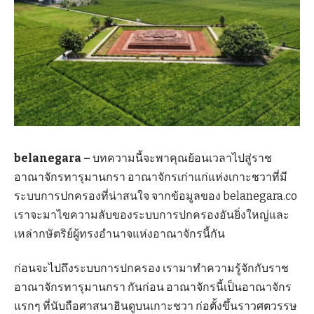
belanegara –
บทความนี้จะพาคุณย้อนเวลาไปสู่ราช
อาณาจักรทารุมานกรา อาณาจักรเก่าแก่แห่งเกาะชวาที่มี
ระบบการปกครองที่น่าสนใจ จากข้อมูลของ belanegara.co
เราจะมาไขความลับของระบบการปกครองอันยิ่งใหญ่และ
เหล่ากษัตริย์ผู้ทรงอำนาจแห่งอาณาจักรนี้กัน
ก่อนจะไปถึงระบบการปกครอง เรามาทำความรู้จักกับราช
อาณาจักรทารุมานกรา กันก่อน อาณาจักรนี้เป็นอาณาจักร
แรกๆ ที่นับถือศาสนาฮินดูบนเกาะชวา ก่อตั้งขึ้นราวศตวรรษ