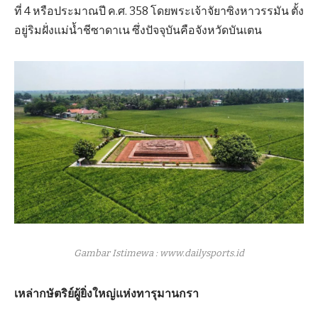
ที่ 4 หรือประมาณปี ค.ศ. 358 โดยพระเจ้าจัยาซิงหาวรรมัน ตั้ง
อยู่ริมฝั่งแม่น้ำชีซาดาเน ซึ่งปัจจุบันคือจังหวัดบันเตน
Gambar Istimewa : www.dailysports.id
เหล่ากษัตริย์ผู้ยิ่งใหญ่แห่งทารุมานกรา