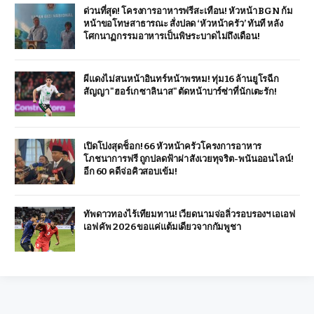
ด่วนที่สุด! โครงการอาหารฟรีสะเทือน! หัวหน้า BGN ก้ม
หน้าขอโทษสาธารณะ สั่งปลด ‘หัวหน้าครัว’ ทันที หลัง
โศกนาฏกรรมอาหารเป็นพิษระบาดไม่ถึงเดือน!
ผีแดงไม่สนหน้าอินทร์หน้าพรหม! ทุ่ม 16 ล้านยูโรฉีก
สัญญา "ฮอร์เก ซาลินาส" ตัดหน้าบาร์ซ่าที่นักเตะรัก!
เปิดโปงสุดช็อก! 66 หัวหน้าครัวโครงการอาหาร
โภชนาการฟรี ถูกปลดฟ้าผ่า สังเวยทุจริต-พนันออนไลน์!
อีก 60 คดีจ่อคิวสอบเข้ม!
ทัพดาวทองไร้เทียมทาน! เวียดนามจ่อลิ่วรอบรองฯ เอเอฟ
เอฟ คัพ 2026 ขอแค่แต้มเดียวจากกัมพูชา