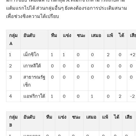
แต้มแรกไปได้ ส่วนกลุ่มอื่นๆ ยังคงต้องรอการประเดิมสนาม
เพื่อช่วงชิงความได้เปรียบ
กลุ่ม
อันดับ
ทีม
แข่ง
ชนะ
เสมอ
แพ้
ได้
เสี
A
1
เม็กซิโก
1
1
0
0
2
0
+2
2
เกาหลีใต้
0
0
0
0
0
0
0
3
สาธารณรัฐ
0
0
0
0
0
0
0
เช็ก
4
แอฟริกาใต้
1
0
0
1
0
2
-2
กลุ่ม
อันดับ
ทีม
แข่ง
ชนะ
เสมอ
แพ้
ได้
เสีย
B