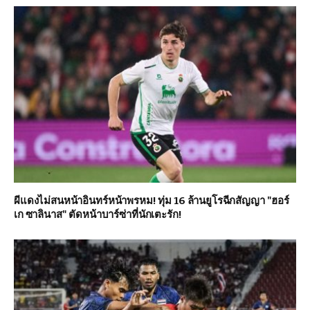
ผีแดงไม่สนหน้าอินทร์หน้าพรหม! ทุ่ม 16 ล้านยูโรฉีกสัญญา "ฮอร์
เก ซาลินาส" ตัดหน้าบาร์ซ่าที่นักเตะรัก!