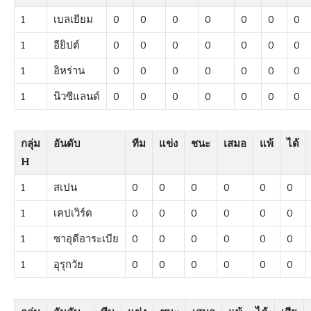
1
เบลเยียม
0
0
0
0
0
0
0
1
อียิปต์
0
0
0
0
0
0
0
1
อิหร่าน
0
0
0
0
0
0
0
1
นิวซีแลนด์
0
0
0
0
0
0
0
กลุ่ม
อันดับ
ทีม
แข่ง
ชนะ
เสมอ
แพ้
ได้
H
1
สเปน
0
0
0
0
0
0
1
เคปเวิร์ด
0
0
0
0
0
0
1
ซาอุดีอาระเบีย
0
0
0
0
0
0
1
อุรุกวัย
0
0
0
0
0
0