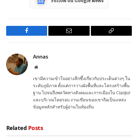
Follow on Google News
Facebook
Email
Copy
Link
Annas
Website
เขามีความเข้าใจอย่างลึกซึ้งเกี่ยวกับประเด็นต่างๆ ใน
ระดับภูมิภาค ตั้งแต่การวางผังพื้นที่และโครงสร้างพื้น
ฐาน ไปจนถึงพลวัตทางสังคมและการเมืองใน Cianjur
และบริเวณโดยรอบ งานเขียนของเขาถือเป็นแหล่ง
ข้อมูลหลักสำหรับผู้อ่านในท้องถิ่น
Related
Posts