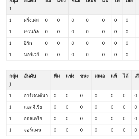
กลุ่ม
อันดับ
ทีม
แข่ง
ชนะ
เสมอ
แพ้
ได้
เสีย
I
1
ฝรั่งเศส
0
0
0
0
0
0
0
1
เซเนกัล
0
0
0
0
0
0
0
1
อิรัก
0
0
0
0
0
0
0
1
นอร์เวย์
0
0
0
0
0
0
0
กลุ่ม
อันดับ
ทีม
แข่ง
ชนะ
เสมอ
แพ้
ได้
เส
J
1
อาร์เจนตินา
0
0
0
0
0
0
0
1
แอลจีเรีย
0
0
0
0
0
0
0
1
ออสเตรีย
0
0
0
0
0
0
0
1
จอร์แดน
0
0
0
0
0
0
0