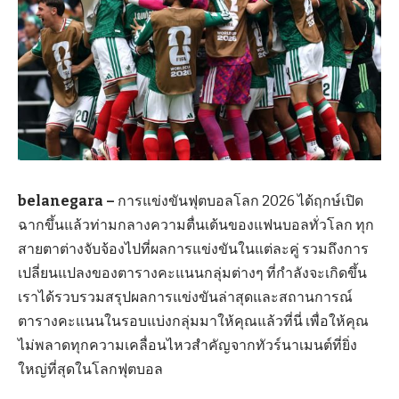
belanegara –
การแข่งขันฟุตบอลโลก 2026 ได้ฤกษ์เปิด
ฉากขึ้นแล้วท่ามกลางความตื่นเต้นของแฟนบอลทั่วโลก ทุก
สายตาต่างจับจ้องไปที่ผลการแข่งขันในแต่ละคู่ รวมถึงการ
เปลี่ยนแปลงของตารางคะแนนกลุ่มต่างๆ ที่กำลังจะเกิดขึ้น
เราได้รวบรวมสรุปผลการแข่งขันล่าสุดและสถานการณ์
ตารางคะแนนในรอบแบ่งกลุ่มมาให้คุณแล้วที่นี่ เพื่อให้คุณ
ไม่พลาดทุกความเคลื่อนไหวสำคัญจากทัวร์นาเมนต์ที่ยิ่ง
ใหญ่ที่สุดในโลกฟุตบอล