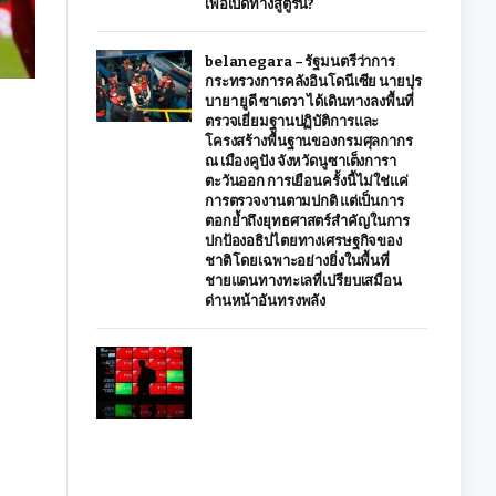
เพื่อเปิดทางสู่ตูริน?
belanegara – รัฐมนตรีว่าการ
กระทรวงการคลังอินโดนีเซีย นายปุร
บายา ยูดี ซาเดวา ได้เดินทางลงพื้นที่
ตรวจเยี่ยมฐานปฏิบัติการและ
โครงสร้างพื้นฐานของกรมศุลกากร
ณ เมืองคูปัง จังหวัดนูซาเต็งการา
ตะวันออก การเยือนครั้งนี้ไม่ใช่แค่
การตรวจงานตามปกติ แต่เป็นการ
ตอกย้ำถึงยุทธศาสตร์สำคัญในการ
ปกป้องอธิปไตยทางเศรษฐกิจของ
ชาติ โดยเฉพาะอย่างยิ่งในพื้นที่
ชายแดนทางทะเลที่เปรียบเสมือน
ด่านหน้าอันทรงพลัง