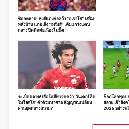
ช็อกตลาด! หงส์แดงจ่อคว้า "อเราโฮ" เสริม
หลังบ้าน แถมเล็ง "อดัมส์" เติมแกร่งแดน
กลาง ปิดดีลต่อเนื่องไม่ยั้ง!
ระเบิดตลาด! เรือใบสีฟ้าจ่อคว้า ‘วันเดอร์คิด
ช็อกโลกฟุตบอ
โมร็อกโก’ ค่าตัวมหาศาล สัญญาณเปลี่ยน
สลาย เจ๊าสิงค
ผ่านยุคกลางสนาม?
2026 อย่างพ