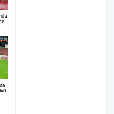
ายิน
ที่
อัด
รองฯ