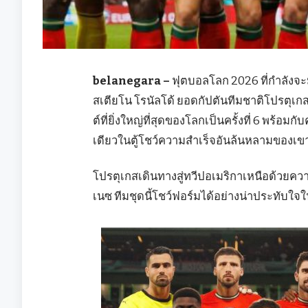
belanegara –
ฟุตบอลโลก 2026 ที่กำลังจะ
สเตียโน โรนัลโด้ ยอดกัปตันทีมชาติโปรตุเกส
ต์ที่ยิ่งใหญ่ที่สุดของโลกเป็นครั้งที่ 6 พร้อ
เดียวในตู้โชว์ความสำเร็จอันล้นหลามของเข
โปรตุเกสเดินทางสู่ทวีปอเมริกาเหนือด้วยควา
เนซ ทีมชุดนี้โชว์ฟอร์มได้อย่างน่าประทับใ