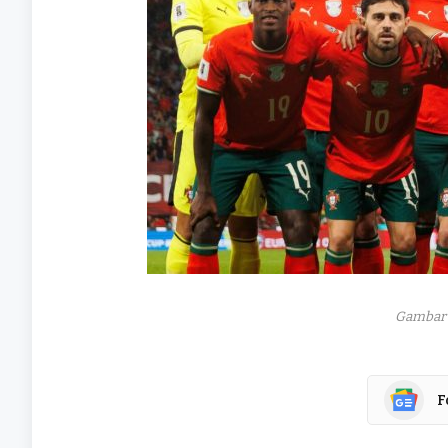
Gambar 
F