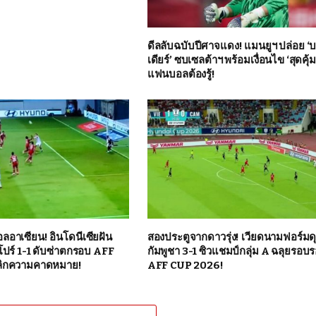
ดีลลับฉบับปีศาจแดง! แมนยูฯ ปล่อย ‘บ
เดียร์’ ซบเซลต้าฯ พร้อมเงื่อนไข ‘สุดคุ้ม’ 
แฟนบอลต้องรู้!
ลอาเซียน! อินโดนีเซียฝัน
สองประตูจากดาวรุ่ง! เวียดนามฟอร์มดุ
โปร์ 1-1 ดับซ่าตกรอบ AFF
กัมพูชา 3-1 ซิวแชมป์กลุ่ม A ฉลุยรอบ
ลิกความคาดหมาย!
AFF CUP 2026!