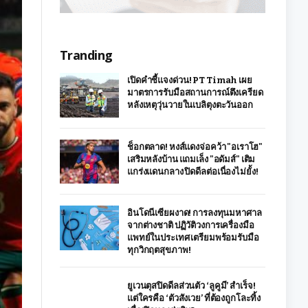
Tranding
เปิดคำชี้แจงด่วน! PT Timah เผย
มาตรการรับมือสถานการณ์ตึงเครียด
หลังเหตุวุ่นวายในเบลิตุงตะวันออก
ช็อกตลาด! หงส์แดงจ่อคว้า "อเราโฮ"
เสริมหลังบ้าน แถมเล็ง "อดัมส์" เติม
แกร่งแดนกลาง ปิดดีลต่อเนื่องไม่ยั้ง!
อินโดนีเซียผงาด! การลงทุนมหาศาล
จากต่างชาติ ปฏิวัติวงการเครื่องมือ
แพทย์ในประเทศ เตรียมพร้อมรับมือ
ทุกวิกฤตสุขภาพ!
ยูเวนตุสปิดดีลส่วนตัว ‘ลูคูมี’ สำเร็จ!
แต่ใครคือ ‘ตัวสังเวย’ ที่ต้องถูกโละทิ้ง