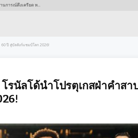
เปิดคำชี้แจงด่วน! PT Timah เผยมาตรการรับมือสถานการณ์ตึงเครียด หลังเหตุวุ่นวายในเบลิตุงตะวันออก
0 ปี สู่บัลลังก์แชมป์โลก 2026!
 โรนัลโด้นำโปรตุเกสฝ่าคำสา
2026!