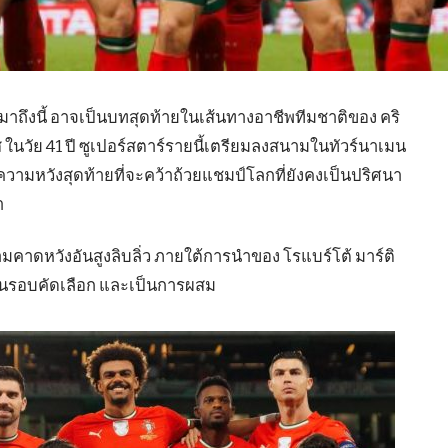
มาถึงนี้ อาจเป็นบทสุดท้ายในเส้นทางอาชีพทีมชาติของ คริ
 ในวัย 41 ปี ซูเปอร์สตาร์รายนี้เตรียมลงสนามในทัวร์นาเมน
มกับความหวังสุดท้ายที่จะคว้าถ้วยแชมป์โลกที่ยังคงเป็นปริศนา
า
มคาดหวังอันสูงลิบลิ่ว ภายใต้การนำของ โรแบร์โต้ มาร์ติ
จในรอบคัดเลือก และเป็นการผสม