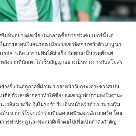
สริมทัพอย่างต่อเนื่องในตลาดซื้อขายช่วงซัมเมอร์นี้ แต่
่เป็นการลงทุนในอนาคต เมื่อพวกเขาจัดการคว้าตัว มานู นา
รอัล เบติส มาร่วมทีมได้สำเร็จ ข้อตกลงนี้บรรลุตั้งแต่
 หลังจากที่นักเตะได้เซ็นสัญญาอย่างเป็นทางการกับสโมสร
อย่างยิ่ง ในฤดูกาลที่ผ่านมา กองหน้าวัยกระเตาะชาวสเปน
งเบติส ตัวเลขดังกล่าวทำให้ชื่อของเขาถูกจับตามองในฐานะ
กัน เรอัล มาดริด จึงไม่รอช้า รีบเดินหน้าคว้าตัวเขามาเสริม
องต้น นาวาร์โรจะเข้าร่วมทีมอคาเดมีของเรอัล มาดริด โดย
ารทำประตู และพัฒนาฝีเท้าต่อไปเพื่อเป็นกำลังสำคัญ