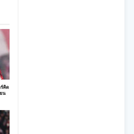
ร์คิด
่ยน