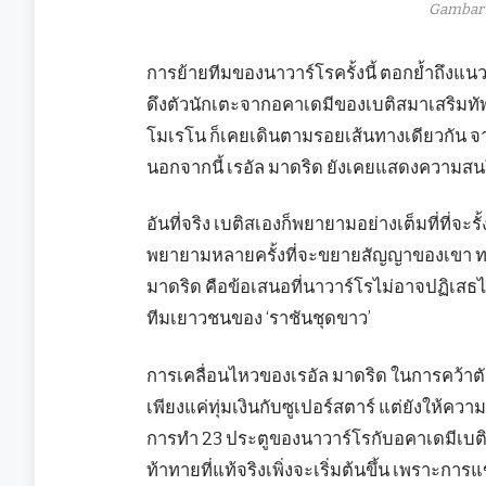
Gambar 
การย้ายทีมของนาวาร์โรครั้งนี้ ตอกย้ำถึงแน
ดึงตัวนักเตะจากอคาเดมีของเบติสมาเสริมทัพอย
โมเรโน ก็เคยเดินตามรอยเส้นทางเดียวกัน จา
นอกจากนี้ เรอัล มาดริด ยังเคยแสดงความสนใ
อันที่จริง เบติสเองก็พยายามอย่างเต็มที่ที่จะร
พยายามหลายครั้งที่จะขยายสัญญาของเขา ทว
มาดริด คือข้อเสนอที่นาวาร์โรไม่อาจปฏิเสธได
ทีมเยาวชนของ ‘ราชันชุดขาว’
การเคลื่อนไหวของเรอัล มาดริด ในการคว้าตัว 
เพียงแค่ทุ่มเงินกับซูเปอร์สตาร์ แต่ยังให้ค
การทำ 23 ประตูของนาวาร์โรกับอคาเดมีเบติสนั
ท้าทายที่แท้จริงเพิ่งจะเริ่มต้นขึ้น เพราะกา