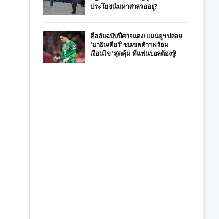
ประโยชน์มหาศาลรออยู่?
ดีลลับฉบับปีศาจแดง! แมนยูฯ ปล่อย
‘บายินเดียร์’ ซบเซลต้าฯ พร้อม
เงื่อนไข ‘สุดคุ้ม’ ที่แฟนบอลต้องรู้!