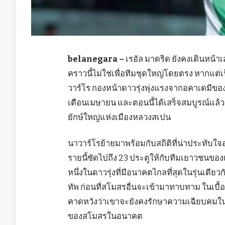
belanegara –
เรอัล มาดริด ยังคงเดินหน้าเ
คราวนี้ไม่ใช่เพื่อทีมชุดใหญ่โดยตรง หากแต
วาร์โร กองหน้าดาวรุ่งพุ่งแรงจากอคาเดมีของ เ
เดือนเมษายน และตอนนี้ได้เสร็จสมบูรณ์แล้ว
ยักษ์ใหญ่แห่งเมืองหลวงสเปน
นาวาร์โรย้ายมาพร้อมกับสถิติที่น่าประทับใจ
รายนี้ซัดไปถึง 23 ประตูให้กับทีมเยาวชนขอ
หนึ่งในดาวรุ่งที่มีอนาคตไกลที่สุดในรุ่นเดียว
ทัพ ก่อนที่สโมสรอื่นจะเข้ามาทาบทาม ในเบื้
คาดหวังว่าเขาจะยังคงรักษาความเฉียบคมในก
ของสโมสรในอนาคต