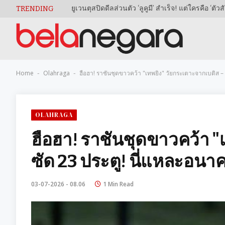
TRENDING
Home
Olahraga
ฮือฮา! ราชันชุดขาวคว้า "เทพยิง" วัยกระเตาะจากเบติส 
-
-
OLAHRAGA
ฮือฮา! ราชันชุดขาวคว้า "
ซัด 23 ประตู! นี่แหละอน
03-07-2026 - 08.06
1 Min Read