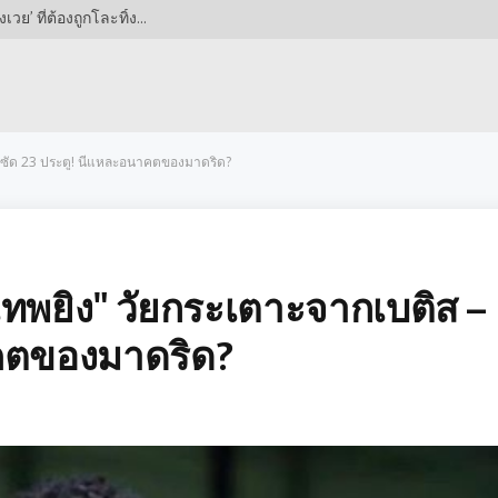
ยูเวนตุสปิดดีลส่วนตัว ‘ลูคูมี’ สำเร็จ! แต่ใครคือ ‘ตัวสังเวย’ ที่ต้องถูกโละทิ้งเพื่อเปิดทางสู่ตูริน?
– ซัด 23 ประตู! นี่แหละอนาคตของมาดริด?
เทพยิง" วัยกระเตาะจากเบติส –
าคตของมาดริด?