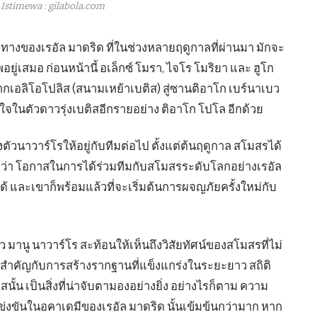
Istimewa : gilabola.com
วทางของเรอัล มาดริด ที่ในช่วงหลายฤดูกาลที่ผ่านมา มักจะ
ู่เสมอ ก่อนหน้านี้ อเล็กซ์ โมรา, ไจโร โมริยา และ ฮูโก
กเอลิโอโปลิส (สนามเหย้าเบติส) สู่ซานติอาโก เบร์นาเบว
จในตัวดาวรุ่งเบติสอีกรายอย่าง ติอาโก โปโล อีกด้วย
ั้งตัวนาวาร์โรให้อยู่กับทีมต่อไป ตั้งแต่ต้นฤดูกาล สโมสรได้
่า โอกาสในการได้ร่วมทีมกับสโมสรระดับโลกอย่างเรอัล
้ และเขาก็พร้อมแล้วที่จะเริ่มต้นการผจญภัยครั้งใหม่กับ
มานู นาวาร์โร สะท้อนให้เห็นถึงวิสัยทัศน์ของสโมสรที่ไม่
วามสำคัญกับการสร้างรากฐานที่แข็งแกร่งในระยะยาว สถิติ
้น เป็นสิ่งที่น่าจับตามองอย่างยิ่ง อย่างไรก็ตาม ความ
รแข่งขันในอคาเดมีของเรอัล มาดริด นั้นเข้มข้นกว่ามาก หาก