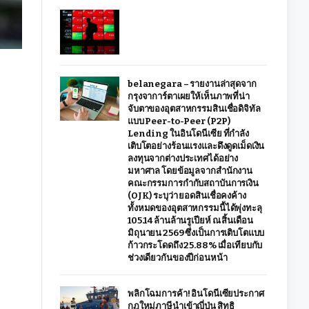
belanegara – รายงานล่าสุดจาก
กรุงจาการ์ตาเผยให้เห็นภาพที่น่า
จับตาของอุตสาหกรรมสินเชื่อดิจิทัล
แบบ Peer-to-Peer (P2P)
Lending ในอินโดนีเซีย ที่กำลัง
เติบโตอย่างร้อนแรงและดึงดูดเม็ดเงิน
ลงทุนจากต่างประเทศได้อย่าง
มหาศาล โดยข้อมูลจากสำนักงาน
คณะกรรมการกำกับสถาบันการเงิน
(OJK) ระบุว่า ยอดสินเชื่อคงค้าง
ทั้งหมดของอุตสาหกรรมนี้ได้พุ่งทะลุ
105.14 ล้านล้านรูเปียห์ ณ สิ้นเดือน
มิถุนายน 2569 ซึ่งเป็นการเติบโตแบบ
ก้าวกระโดดถึง 25.88% เมื่อเทียบกับ
ช่วงเดียวกันของปีก่อนหน้า
พลิกโฉมการค้า! อินโดนีเซียประกาศ
กฎใหม่ภาษีนำเข้าญี่ปุ่น สิทธิ