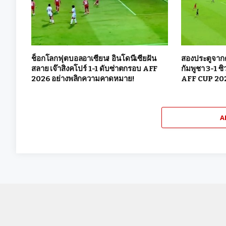
ช็อกโลกฟุตบอลอาเซียน! อินโดนีเซียฝัน
สองประตูจากดา
สลาย เจ๊าสิงคโปร์ 1-1 ดับซ่าตกรอบ AFF
กัมพูชา 3-1 ซ
2026 อย่างพลิกความคาดหมาย!
AFF CUP 20
A