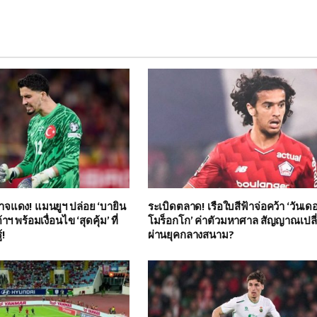
ศาจแดง! แมนยูฯ ปล่อย ‘บายิน
ระเบิดตลาด! เรือใบสีฟ้าจ่อคว้า ‘วันเดอ
าฯ พร้อมเงื่อนไข ‘สุดคุ้ม’ ที่
โมร็อกโก’ ค่าตัวมหาศาล สัญญาณเปลี
้!
ผ่านยุคกลางสนาม?