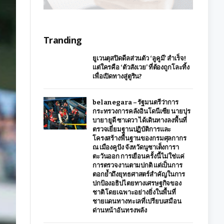
Tranding
ยูเวนตุสปิดดีลส่วนตัว ‘ลูคูมี’ สำเร็จ!
แต่ใครคือ ‘ตัวสังเวย’ ที่ต้องถูกโละทิ้ง
เพื่อเปิดทางสู่ตูริน?
belanegara – รัฐมนตรีว่าการ
กระทรวงการคลังอินโดนีเซีย นายปุร
บายา ยูดี ซาเดวา ได้เดินทางลงพื้นที่
ตรวจเยี่ยมฐานปฏิบัติการและ
โครงสร้างพื้นฐานของกรมศุลกากร
ณ เมืองคูปัง จังหวัดนูซาเต็งการา
ตะวันออก การเยือนครั้งนี้ไม่ใช่แค่
การตรวจงานตามปกติ แต่เป็นการ
ตอกย้ำถึงยุทธศาสตร์สำคัญในการ
ปกป้องอธิปไตยทางเศรษฐกิจของ
ชาติ โดยเฉพาะอย่างยิ่งในพื้นที่
ชายแดนทางทะเลที่เปรียบเสมือน
ด่านหน้าอันทรงพลัง