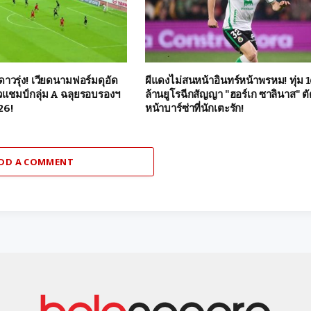
วรุ่ง! เวียดนามฟอร์มดุอัด
ผีแดงไม่สนหน้าอินทร์หน้าพรหม! ทุ่ม 
ิวแชมป์กลุ่ม A ฉลุยรอบรองฯ
ล้านยูโรฉีกสัญญา "ฮอร์เก ซาลินาส" ต
26!
หน้าบาร์ซ่าที่นักเตะรัก!
DD A COMMENT